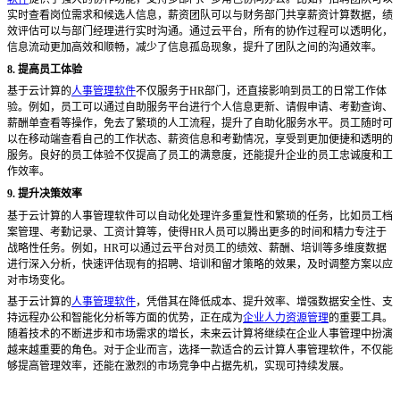
实时查看岗位需求和候选人信息，薪资团队可以与财务部门共享薪资计算数据，绩
效评估可以与部门经理进行实时沟通。通过云平台，所有的协作过程可以透明化，
信息流动更加高效和顺畅，减少了信息孤岛现象，提升了团队之间的沟通效率。
8. 提高员工体验
基于云计算的
人事管理软件
不仅服务于
HR部门，还直接影响到员工的日常工作体
验。例如，员工可以通过自助服务平台进行个人信息更新、请假申请、考勤查询、
薪酬单查看等操作，免去了繁琐的人工流程，提升了自助化服务水平。员工随时可
以在移动端查看自己的工作状态、薪资信息和考勤情况，享受到更加便捷和透明的
服务。良好的员工体验不仅提高了员工的满意度，还能提升企业的员工忠诚度和工
作效率。
9. 提升决策效率
基于云计算的人事管理软件可以自动化处理许多重复性和繁琐的任务，比如员工档
案管理、考勤记录、工资计算等，使得
HR人员可以腾出更多的时间和精力专注于
战略性任务。例如，HR可以通过云平台对员工的绩效、薪酬、培训等多维度数据
进行深入分析，快速评估现有的招聘、培训和留才策略的效果，及时调整方案以应
对市场变化。
基于云计算的
人事管理软件
，凭借其在降低成本、提升效率、增强数据安全性、支
持远程办公和智能化分析等方面的优势，正在成为
企业人力资源管理
的重要工具。
随着技术的不断进步和市场需求的增长，未来云计算将继续在企业人事管理中扮演
越来越重要的角色。对于企业而言，选择一款适合的云计算人事管理软件，不仅能
够提高管理效率，还能在激烈的市场竞争中占据先机，实现可持续发展。