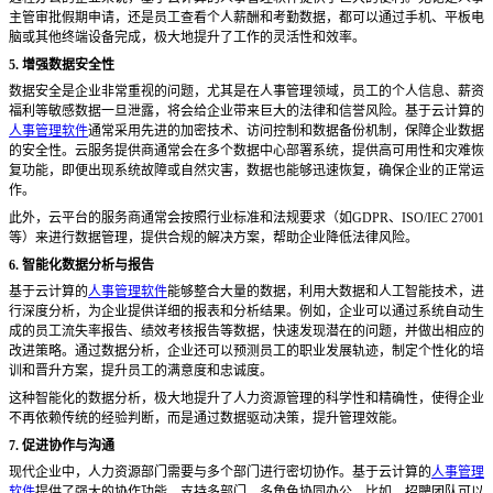
主管审批假期申请，还是员工查看个人薪酬和考勤数据，都可以通过手机、平板电
脑或其他终端设备完成，极大地提升了工作的灵活性和效率。
5. 增强数据安全性
数据安全是企业非常重视的问题，尤其是在人事管理领域，员工的个人信息、薪资
福利等敏感数据一旦泄露，将会给企业带来巨大的法律和信誉风险。基于云计算的
人事管理软件
通常采用先进的加密技术、访问控制和数据备份机制，保障企业数据
的安全性。云服务提供商通常会在多个数据中心部署系统，提供高可用性和灾难恢
复功能，即便出现系统故障或自然灾害，数据也能够迅速恢复，确保企业的正常运
作。
此外，云平台的服务商通常会按照行业标准和法规要求（如
GDPR、ISO/IEC 27001
等）来进行数据管理，提供合规的解决方案，帮助企业降低法律风险。
6. 智能化数据分析与报告
基于云计算的
人事管理软件
能够整合大量的数据，利用大数据和人工智能技术，进
行深度分析，为企业提供详细的报表和分析结果。例如，企业可以通过系统自动生
成的员工流失率报告、绩效考核报告等数据，快速发现潜在的问题，并做出相应的
改进策略。通过数据分析，企业还可以预测员工的职业发展轨迹，制定个性化的培
训和晋升方案，提升员工的满意度和忠诚度。
这种智能化的数据分析，极大地提升了人力资源管理的科学性和精确性，使得企业
不再依赖传统的经验判断，而是通过数据驱动决策，提升管理效能。
7. 促进协作与沟通
现代企业中，人力资源部门需要与多个部门进行密切协作。基于云计算的
人事管理
软件
提供了强大的协作功能，支持多部门、多角色协同办公。比如，招聘团队可以