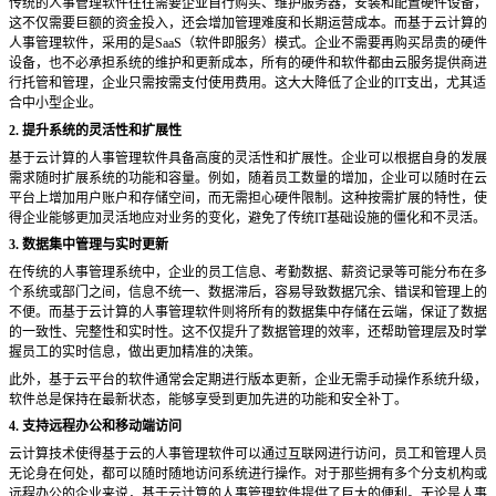
传统的人事管理软件往往需要企业自行购买、维护服务器，安装和配置硬件设备，
这不仅需要巨额的资金投入，还会增加管理难度和长期运营成本。而基于云计算的
人事管理软件，采用的是
SaaS（软件即服务）模式。企业不需要再购买昂贵的硬件
设备，也不必承担系统的维护和更新成本，所有的硬件和软件都由云服务提供商进
行托管和管理，企业只需按需支付使用费用。这大大降低了企业的IT支出，尤其适
合中小型企业。
2. 提升系统的灵活性和扩展性
基于云计算的人事管理软件具备高度的灵活性和扩展性。企业可以根据自身的发展
需求随时扩展系统的功能和容量。例如，随着员工数量的增加，企业可以随时在云
平台上增加用户账户和存储空间，而无需担心硬件限制。这种按需扩展的特性，使
得企业能够更加灵活地应对业务的变化，避免了传统
IT基础设施的僵化和不灵活。
3. 数据集中管理与实时更新
在传统的人事管理系统中，企业的员工信息、考勤数据、薪资记录等可能分布在多
个系统或部门之间，信息不统一、数据滞后，容易导致数据冗余、错误和管理上的
不便。而基于云计算的人事管理软件则将所有的数据集中存储在云端，保证了数据
的一致性、完整性和实时性。这不仅提升了数据管理的效率，还帮助管理层及时掌
握员工的实时信息，做出更加精准的决策。
此外，基于云平台的软件通常会定期进行版本更新，企业无需手动操作系统升级，
软件总是保持在最新状态，能够享受到更加先进的功能和安全补丁。
4. 支持远程办公和移动端访问
云计算技术使得基于云的人事管理软件可以通过互联网进行访问，员工和管理人员
无论身在何处，都可以随时随地访问系统进行操作。对于那些拥有多个分支机构或
远程办公的企业来说，基于云计算的人事管理软件提供了巨大的便利。无论是人事