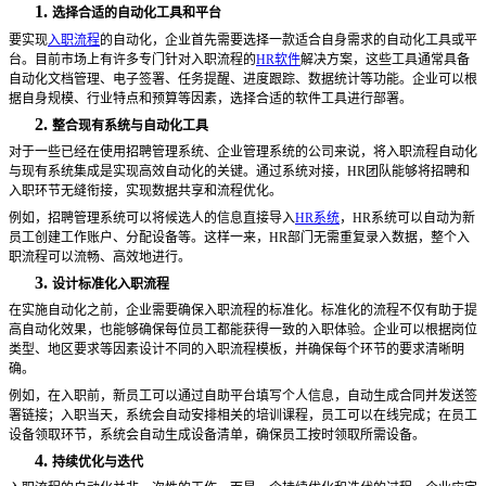
1.
选择合适的自动化工具和平台
要实现
入职流程
的自动化，企业首先需要选择一款适合自身需求的自动化工具或平
台。目前市场上有许多专门针对入职流程的
HR软件
解决方案，这些工具通常具备
自动化文档管理、电子签署、任务提醒、进度跟踪、数据统计等功能。企业可以根
据自身规模、行业特点和预算等因素，选择合适的软件工具进行部署。
2.
整合现有系统与自动化工具
对于一些已经在使用招聘管理系统、
企业管理系统的公司来说，将入职流程自动化
与现有系统集成是实现高效自动化的关键。通过系统对接，HR团队能够将招聘和
入职环节无缝衔接，实现数据共享和流程优化。
例如，招聘管理系统可以将候选人的信息直接导入
HR系统
，HR系统可以自动为新
员工创建工作账户、分配设备等。这样一来，HR部门无需重复录入数据，整个入
职流程可以流畅、高效地进行。
3.
设计标准化入职流程
在实施自动化之前，企业需要确保入职流程的标准化。标准化的流程不仅有助于提
高自动化效果，也能够确保每位员工都能获得一致的入职体验。企业可以根据岗位
类型、地区要求等因素设计不同的入职流程模板，并确保每个环节的要求清晰明
确。
例如，在入职前，新员工可以通过自助平台填写个人信息，自动生成合同并发送签
署链接；入职当天，系统会自动安排相关的培训课程，员工可以在线完成；在员工
设备领取环节，系统会自动生成设备清单，确保员工按时领取所需设备。
4.
持续优化与迭代