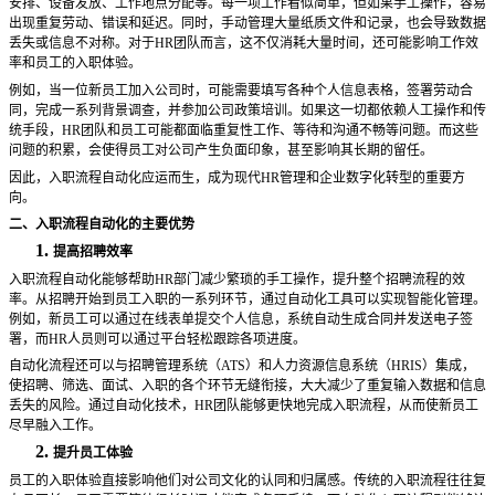
安排、设备发放、工作地点分配等。每一项工作看似简单，但如果手工操作，容易
出现重复劳动、错误和延迟。同时，手动管理大量纸质文件和记录，也会导致数据
丢失或信息不对称。对于
HR团队而言，这不仅消耗大量时间，还可能影响工作效
率和员工的入职体验。
例如，当一位新员工加入公司时，可能需要填写各种个人信息表格，签署劳动合
同，完成一系列背景调查，并参加公司政策培训。如果这一切都依赖人工操作和传
统手段，
HR团队和员工可能都面临重复性工作、等待和沟通不畅等问题。而这些
问题的积累，会使得员工对公司产生负面印象，甚至影响其长期的留任。
因此，入职流程自动化应运而生，成为现代
HR管理和企业数字化转型的重要方
向。
二、入职流程自动化的主要优势
1.
提高招聘效率
入职流程自动化能够帮助
HR部门减少繁琐的手工操作，提升整个招聘流程的效
率。从招聘开始到员工入职的一系列环节，通过自动化工具可以实现智能化管理。
例如，新员工可以通过在线表单提交个人信息，系统自动生成合同并发送电子签
署，而HR人员则可以通过平台轻松跟踪各项进度。
自动化流程还可以与招聘管理系统（
ATS）和人力资源信息系统（HRIS）集成，
使招聘、筛选、面试、入职的各个环节无缝衔接，大大减少了重复输入数据和信息
丢失的风险。通过自动化技术，HR团队能够更快地完成入职流程，从而使新员工
尽早融入工作。
2.
提升员工体验
员工的入职体验直接影响他们对公司文化的认同和归属感。传统的入职流程往往复