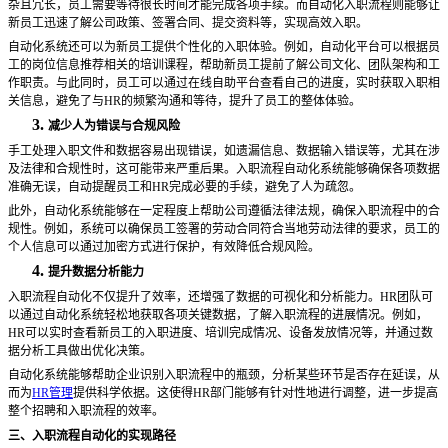
杂且冗长，员工需要等待很长时间才能完成各项手续。而自动化入职流程则能够让
新员工迅速了解公司政策、签署合同、提交资料等，实现高效入职。
自动化系统还可以为新员工提供个性化的入职体验。例如，自动化平台可以根据员
工的岗位信息推荐相关的培训课程，帮助新员工提前了解公司文化、团队架构和工
作职责。与此同时，员工可以通过在线自助平台查看自己的进度，实时获取入职相
关信息，避免了与
HR的频繁沟通和等待，提升了员工的整体体验。
3.
减少人为错误与合规风险
手工处理入职文件和数据容易出现错误，如遗漏信息、数据输入错误等，尤其在涉
及法律和合规性时，这可能带来严重后果。入职流程自动化系统能够确保各项数据
准确无误，自动提醒员工和
HR完成必要的手续，避免了人为疏忽。
此外，自动化系统能够在一定程度上帮助公司遵循法律法规，确保入职流程中的合
规性。例如，系统可以确保员工签署的劳动合同符合当地劳动法律的要求，员工的
个人信息可以通过加密方式进行保护，有效降低合规风险。
4.
提升数据分析能力
入职流程自动化不仅提升了效率，还增强了数据的可视化和分析能力。
HR团队可
以通过自动化系统轻松地获取各项关键数据，了解入职流程的进展情况。例如，
HR可以实时查看新员工的入职进度、培训完成情况、设备发放情况等，并通过数
据分析工具做出优化决策。
自动化系统能够帮助企业识别入职流程中的瓶颈，分析某些环节是否存在延误，从
而为
HR管理
提供科学依据。这使得HR部门能够有针对性地进行调整，进一步提高
整个招聘和入职流程的效率。
三、入职流程自动化的实现路径