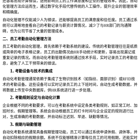
还容易出现计算错误，进而影响员工的工作满意度和企业的管理效率。因此，自动
化管理方法应运而生，通过数字化手段代替传统的人工操作，提升企业的管理效率
和精确度。
自动化管理不仅能减少人为错误，还能够提高员工的满意度和信任度。员工通过系
统可以清晰地查看自己的考勤记录与薪资计算情况，减少了与
HR部门的沟通障
碍，也为公司节省了大量的管理成本。
二、员工考勤自动化管理方法
员工考勤的自动化管理，首先依赖于考勤系统的建设。传统的考勤管理往往是纸质
或简单的电子表格记录，员工的出勤情况由
HR手动统计和更新，容易出现漏记或
重复记录的情况。而自动化考勤管理系统则通过技术手段，实时记录员工的考勤信
息，避免了人工干预带来的错误。
1.
考勤设备与技术的集成
自动化考勤管理通常依赖于集成了生物识别技术（如指纹、面部识别）或
RFID技
术的考勤设备。这些设备可以实时记录员工的上下班时间，自动生成考勤数据，并
将数据上传至中央数据库，供HR系统进行进一步处理。
2.
考勤规则设定与自动化计算
企业根据不同的考勤要求，可以在考勤系统中设定各类考勤规则，如正常工时、加
班时长、假期管理等。系统会自动根据员工的打卡时间与企业设定的规则进行比
对，生成准确的考勤数据，并自动标注迟到、早退、缺勤等情况。
3.
假期与缺勤管理
自动化考勤系统通常具备假期管理功能，员工可以通过系统申请休假、调休等，并
自动扣除相应的假期余额。系统不仅能够精准计算每位员工的可用假期，还能实时