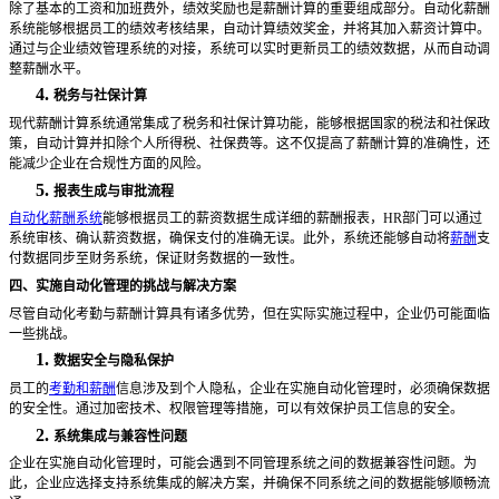
除了基本的工资和加班费外，绩效奖励也是薪酬计算的重要组成部分。自动化薪酬
系统能够根据员工的绩效考核结果，自动计算绩效奖金，并将其加入薪资计算中。
通过与企业绩效管理系统的对接，系统可以实时更新员工的绩效数据，从而自动调
整薪酬水平。
4.
税务与社保计算
现代薪酬计算系统通常集成了税务和社保计算功能，能够根据国家的税法和社保政
策，自动计算并扣除个人所得税、社保费等。这不仅提高了薪酬计算的准确性，还
能减少企业在合规性方面的风险。
5.
报表生成与审批流程
自动化薪酬系统
能够根据员工的薪资数据生成详细的薪酬报表，
HR部门可以通过
系统审核、确认薪资数据，确保支付的准确无误。此外，系统还能够自动将
薪酬
支
付数据同步至财务系统，保证财务数据的一致性。
四、实施自动化管理的挑战与解决方案
尽管自动化考勤与薪酬计算具有诸多优势，但在实际实施过程中，企业仍可能面临
一些挑战。
1.
数据安全与隐私保护
员工的
考勤和薪酬
信息涉及到个人隐私，企业在实施自动化管理时，必须确保数据
的安全性。通过加密技术、权限管理等措施，可以有效保护员工信息的安全。
2.
系统集成与兼容性问题
企业在实施自动化管理时，可能会遇到不同管理系统之间的数据兼容性问题。为
此，企业应选择支持系统集成的解决方案，并确保不同系统之间的数据能够顺畅流