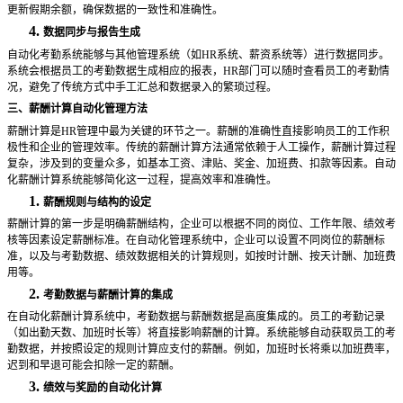
更新假期余额，确保数据的一致性和准确性。
4.
数据同步与报告生成
自动化考勤系统能够与其他管理系统（如
HR系统、薪资系统等）进行数据同步。
系统会根据员工的考勤数据生成相应的报表，HR部门可以随时查看员工的考勤情
况，避免了传统方式中手工汇总和数据录入的繁琐过程。
三、薪酬计算自动化管理方法
薪酬计算是
HR管理中最为关键的环节之一。薪酬的准确性直接影响员工的工作积
极性和企业的管理效率。传统的薪酬计算方法通常依赖于人工操作，薪酬计算过程
复杂，涉及到的变量众多，如基本工资、津贴、奖金、加班费、扣款等因素。自动
化薪酬计算系统能够简化这一过程，提高效率和准确性。
1.
薪酬规则与结构的设定
薪酬计算的第一步是明确薪酬结构，企业可以根据不同的岗位、工作年限、绩效考
核等因素设定薪酬标准。在自动化管理系统中，企业可以设置不同岗位的薪酬标
准，以及与考勤数据、绩效数据相关的计算规则，如按时计酬、按天计酬、加班费
用等。
2.
考勤数据与薪酬计算的集成
在自动化薪酬计算系统中，考勤数据与薪酬数据是高度集成的。员工的考勤记录
（如出勤天数、加班时长等）将直接影响薪酬的计算。系统能够自动获取员工的考
勤数据，并按照设定的规则计算应支付的薪酬。例如，加班时长将乘以加班费率，
迟到和早退可能会扣除一定的薪酬。
3.
绩效与奖励的自动化计算