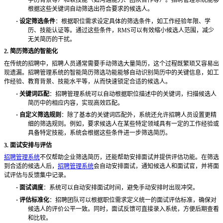
根据这些关键词自动筛选出符合要求的候选人。
·
设定筛选条件
：根据职位需求设定具体的筛选条件，如工作经验年限、学
历、技能认证等。通过这些条件，
RMS可以有效缩小候选人范围，减少
无关简历的干扰。
2. 简历筛选的智能化
在传统的招聘中，招聘人员通常需要手动筛选大量简历，这个过程既繁琐又容易出
现遗漏。招聘管理系统的智能简历筛选功能能够自动识别简历中的关键信息，如工
作经验、教育背景、技能水平等，从而快速锁定合适的候选人。
·
关键词匹配
：招聘管理系统可以自动根据职位描述中的关键词，扫描候选人
简历中的相应内容，实现高效匹配。
·
自定义筛选规则
：除了基本的关键词匹配外，系统还允许招聘人员设置更精
细的筛选规则。例如，要求候选人在某些特定领域具有一定的工作经验或
具备特定技能，系统会根据这些条件进一步筛选简历。
3. 面试安排与评估
招聘管理系统
不仅帮助企业筛选简历，还能帮助安排面试并提供评估功能。在筛选
到合适的候选人后，
招聘管理系统
会自动安排面试，通知候选人和面试官，并将面
试评估与反馈集中记录。
·
面试调度
：系统可以自动安排面试时间，避免手动安排时出现冲突。
·
评估标准化
：招聘团队可以根据职位需求定义统一的面试评估标准，确保对
候选人的评价公平一致。同时，面试反馈可直接录入系统，方便后期查看
和比较。