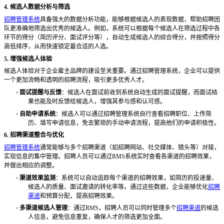
4. 候选人数据分析与筛选
招聘管理系统
具备强大的数据分析功能，能够根据候选人的表现数据，帮助招聘团
队更准确地筛选出优秀的候选人。例如，系统可以根据每个候选人在筛选过程中各
环节的得分（简历评分、面试评分等），自动生成候选人的综合得分，并按照得分
高低排序，从而快速锁定最合适的人选。
5. 增强候选人体验
候选人体验对于企业雇主品牌的建设至关重要。通过招聘管理系统，企业可以提供
一个更加流畅和透明的招聘流程，吸引更多优秀人才。
·
面试提醒与反馈
：候选人在面试前收到系统自动生成的面试提醒，而面试结
果也能及时反馈给候选人，增强其参与感和认可感。
·
自助申请系统
：候选人可以通过招聘管理系统自行查看招聘职位、上传简
历、填写申请信息，免去繁琐的手动申请流程，提高他们的申请积极性。
6. 招聘渠道整合与优化
招聘管理系统
通常能够与多个招聘渠道（如招聘网站、社交媒体、猎头等）对接，
实现信息的集中管理。招聘人员可以通过
RMS系统实时查看各渠道的招聘效果，
并做出相应的调整。
·
渠道效果监测
：系统可以自动追踪每个渠道的招聘效果，如简历的投递量、
候选人的质量、面试邀请的转化率等。通过这些数据，企业能够优化
招聘
渠道
和预算分配，提高招聘效果。
·
多渠道候选人管理
：通过
RMS，招聘人员可以同时管理多个
招聘渠道
的候选
人信息，避免信息重复，确保人才的筛选更加全面。