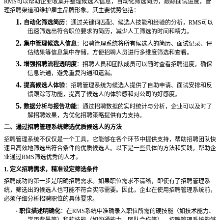
RMS可以帮助企业收集并整理候选人信息，自动化筛选简历，跟踪面试进度，管
理招聘渠道和维护雇主品牌形象。其主要优势包括：
1.
自动化筛选简历
：通过关键词匹配、候选人技能和经验的分析，
RMS可以
迅速筛选出符合职位要求的简历，减少人工筛选的时间和精力。
2.
集中管理候选人信息
：招聘管理系统将所有候选人的简历、面试记录、评
估结果等信息集中存储，方便招聘人员进行多维度筛选和查看。
3.
增强招聘流程透明度
：招聘人员和团队成员可以随时查看招聘进度，确保
信息流通，避免重复沟通和遗漏。
4.
提高候选人体验
：招聘管理系统为候选人提供了自助申请、面试安排和反
馈跟踪等功能，提高了候选人的体验感和对公司的好感度。
5.
数据分析与报告功能
：通过招聘数据的实时统计与分析，企业可以及时了
解招聘效果，为优化招聘策略提供有力支持。
二、通过招聘管理系统筛选优质候选人的方法
招聘管理系统不仅仅是一个工具，它能够在各个环节中提供支持，帮助招聘团队快
速且高效地筛选出符合条件的优质候选人。以下是一些具体的方法和实践，帮助企
业通过
RMS筛选优秀的人才。
1. 定义招聘需求，精准设定筛选条件
招聘成功的第一步是明确招聘需求。如果职位需求不清晰，即使有了招聘管理系
统，筛选出的候选人也可能不符合实际需要。因此，企业在使用招聘管理系统前，
必须仔细分析招聘职位的具体要求。
·
职位描述明确化
：在
RMS系统中准确录入职位所需的硬技能（如技术能力、
学历背景等）和软技能（如沟通能力、团队合作等）。招聘管理系统能够