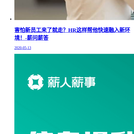
害怕新员工来了就走？HR这样帮他快速融入新环
境！-薪问薪答
2020-05-13