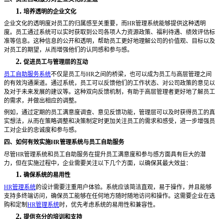
1.
培养透明的企业文化
企业文化的透明度对员工的归属感至关重要，而
HR管理系统能够提供这种透明
度。员工通过系统可以实时获取到公司各项人力资源政策、福利待遇、绩效评估标
准等信息。这种信息的公开和透明，帮助员工更好地理解公司的价值观、目标以及
对员工的期望，从而增强他们的认同感和参与感。
2.
促进员工与管理层的互动
员工自助服务系统
不仅是员工与
HR之间的桥梁，也可以成为员工与高层管理之间
的有效沟通渠道。通过系统，员工可以反馈他们的工作状态、对公司政策的意见以
及对于未来发展的建议等。这种双向反馈机制，有助于高层管理者更好地了解员工
的需求，并做出相应的调整。
例如，通过定期的员工满意度调查、意见反馈功能，管理层可以及时获得员工的真
实想法，从而在策略调整和决策制定时更加关注员工的需求和感受，进一步增强员
工对企业的忠诚度和参与感。
四、如何有效实施
HR管理系统与员工自助服务
尽管
HR管理系统和员工自助服务在提升员工满意度和参与感方面具有巨大的潜
力，但在实施过程中，企业需要关注以下几个方面，以确保其最大效益：
1.
确保系统的易用性
HR管理系统
的设计需要注重用户体验。系统应该简洁直观，易于操作，并且能够
支持多终端访问，确保员工能够在任何地方随时随地访问和操作。这需要企业在选
购和定制
HR管理系统
时，优先考虑系统的易用性和兼容性。
2.
提供充分的培训和支持