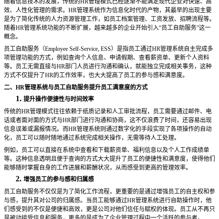
随着信息技术的发展，传统的
HR管理模式已经逐渐不能满足现代企业对快速、高
效、人性化管理的需求。HR管理系统作为信息化时代的产物，其最早的出现主要
是为了简化传统的人力资源管理工作，如员工档案管理、工资发放、招聘流程等。
随着HR管理系统功能的不断扩展，越来越多的企业开始引入“员工自助服务”这一
概念。
员工自助服务（
Employee Self-Service, ESS）是指员工通过HR管理系统自主完成多
项管理功能的方式，例如查询个人信息、申请假期、查看薪资单、更新个人资料
等。员工无需直接与HR部门人员进行沟通和确认，就能独立完成相关事务，这种
方式不仅提升了HR的工作效率，也大大提高了员工的参与感和满意度。
二、
HR管理系统与员工自助服务提升员工满意度的方式
1.
提升操作便捷性与时间效率
传统的
HR管理模式往往依赖于纸质记录和人工审批流程，员工需要通过邮件、电
话或者面对面的方式与HR部门进行沟通和协商，这不仅浪费了时间，还容易出现
信息误差或漏报情况。而HR管理系统则通过数字化的手段实现了各项操作的自动
化，员工可以随时随地通过系统完成相关操作，无需等待人工处理。
例如，员工可以直接在系统中查看和下载薪资单、福利信息以及个人工作成绩单
等。这种信息透明且便于查询的方式大大提升了员工的便捷性和满意度，使得他们
能够随时掌握自身的工作进展和薪酬状况，从而感受到更高的管理效率。
2.
增强员工的参与感和归属感
员工自助服务不仅仅是为了简化工作流程，更重要的是通过增强员工的自主权和参
与感，提升其对公司的归属感。当员工能够通过
HR管理系统进行自助操作时，他
们感受到的不仅是便捷和高效，更是公司对他们信任与赋权的体现。员工从不再只
是被动接受信息和服务，更多的是成为了企业管理过程中一个活跃的参与者。