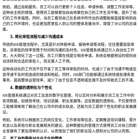
例如，通过自助服务，员工可以自行更新个人信息、申请休假、调整工作安排等，
这种自主权的增强，使得员工能够更加自由地掌控自己的工作生活平衡，提升了他
们的工作幸福感。同时，当员工看到自己在系统中所作出的调整能够直接影响到自
己的工作环境时，也会更加愿意投入到公司的整体发展当中，增强了对公司的忠诚
度。
3.
简化审批流程与减少沟通成本
传统的
HR管理流程中，尤其是针对休假申请、报销申请等流程，往往需要层层审
批，且审批的效率受限于时间和沟通的及时性。HR管理系统通过引入自动化工作
流，大大简化了这一过程。员工只需在线提交相关申请，系统会根据预设的规则自
动流转到合适的审批人，而无需人工干预。
这种自动化的工作流不仅节省了员工等待审批的时间，也减少了由于沟通不畅或信
息传递不及时而造成的错误和拖延。同时，
HR部门也能够通过系统快速处理各类
事务，提高整体运营效率，减少了由于信息不透明或处理不及时导致员工的不满。
4.
数据的透明化与个性化
HR管理系统通过对员工信息的数字化管理，可以实时分析和展示员工在工作中的
各项数据，如绩效考核、培训进展、职业发展等。这些数据的透明化，不仅使得员
工能够清晰地了解自己在公司中的成长轨迹，还能为员工提供个性化的职业发展建
议。
例如，系统可以根据员工的岗位变化、工作表现等信息，定期推送培训课程、晋升
机会以及其他与职业发展相关的建议。这种数据化的管理方式使得员工对自己的职
业发展有了更加清晰的认识，从而增加了他们的职业投入感和对公司的认同感。
三、员工自助服务对企业文化的塑造