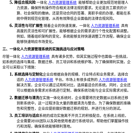
5.
降低合规风险
一体化
人力资源管理系统
能够帮助企业更加规范地管理人
力资源，确保所有操作符合相关法律法规的要求。无论是员工薪资的计
算、社会保险的缴纳，还是劳动合同的签署、离职手续的办理，都能在系
统中得到规范化管理，从而有效降低企业面临的法律合规风险。
6.
灵活性与可扩展性
随着企业的快速发展，一体化
人力资源管理系统
具有
高度的灵活性和可扩展性，能够根据企业的需求进行个性化配置和调整。
例如，随着组织架构的变化，系统能够支持快速调整工作流程，确保企业
能够快速响应市场变化。
三、一体化人力资源管理系统的实施挑战与应对策略
尽管一体化
人力资源管理系统
具有诸多优势，但其实施过程中也面临一些挑战，
如系统的选择与集成、数据迁移、员工培训和系统维护等。为了确保顺利实施，企
业可以采取以下措施：
1.
系统选择与定制化
企业应根据自身的规模、行业特点和业务需求，选择合
适的
人力资源管理系统
平台。市场上有很多成熟的
人力资源管理系统
解决方案，企业可以通过试用和对比，选择最适合的系统。同时，企业还
可以根据自身需求对系统进行定制，确保系统功能与企业实际需求对接。
2.
数据迁移与清洗
在实施一体化系统时，企业需要将历史数据从旧系统迁移
到新系统中，这一过程涉及大量的数据清洗与整合。为了确保数据的准确
性和完整性，企业应提前做好数据迁移的规划，并进行充分的测试。
3.
员工培训与适应
系统的成功实施离不开员工的积极配合。在系统上线前，
企业需要对
HR团队以及其他使用者进行系统培训，帮助他们掌握操作技
巧和流程，确保系统能够顺利落地。