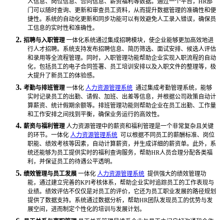
人信息、岗位信息、合同信息、薪资福利等数据。通过一个平台，
HR部
门可以随时查询、更新和审查员工资料，从而提升数据管理的准确性和便
捷性。系统的自动化更新和同步功能可以有效避免人工录入错误，确保员
工信息的实时性和准确性。
2.
招聘与入职管理
一体化系统通过集成招聘模块，使企业能够更加高效地进
行人才招聘。系统支持发布招聘信息、简历筛选、面试安排、候选人评估
和录用等全流程管理。同时，入职管理功能帮助企业实现入职流程的自动
化，包括员工的电子合同签署、员工培训安排以及入职文件的整理等，极
大提升了新员工的体验感。
3.
考勤与排班管理
一体化
人力资源管理系统
通过集成考勤管理系统，能够
实时记录员工的出勤、请假、加班、出差等信息，并根据公司政策自动计
算薪资、统计假期余额等。排班管理功能则帮助企业在员工出勤、工作量
和工作安排之间找到平衡，确保业务运行的高效性。
4.
薪资与福利管理
人力资源管理中的薪资和福利管理是一个非常复杂且关键
的环节。一体化
人力资源管理系统
可以根据不同员工的薪酬标准、岗位
职能、绩效考核等因素，自动计算薪资，并生成详细的薪资单。此外，系
统还能够为员工提供实时的福利查询服务，帮助HR人员合理分配各类福
利，并保证员工的待遇公平透明。
5.
绩效管理与员工发展
一体化
人力资源管理系统
提供强大的绩效管理功
能，通过建立完善的KPI考核体系，帮助企业实时追踪员工的工作表现与
业绩。绩效评估不仅仅是对员工的评价，它还为员工职业发展的路径规划
提供了数据支持。系统通过数据分析，帮助HR团队发现员工的优势与发
展空间，进而制定个性化的培训与发展计划。