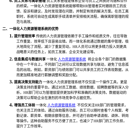
6.
员工关系与离职管理
员工关系管理是维系企业与员工之间良好沟通和合作
的桥梁。一体化人力资源管理系统能够帮助
HR管理者实时跟踪员工的反
馈、投诉和建议，及时发现潜在问题，并制定有效的解决方案。在员工离
职时，系统可自动生成离职手续清单并安排相关流程，确保离职管理的规
范与高效。
二、一体化人力资源管理系统的优势
1.
提升管理效率
传统的人力资源管理依赖于手工操作和纸质文件，往往导致
工作重复、效率低下且容易出错。而一体化系统通过数据的集中管理，极
大地简化了流程，减少了重复劳动，
HR人员可以将更多精力投入到更具
战略意义的任务上，如员工发展、企业文化建设等。
2.
信息集成与数据共享
一体化
人力资源管理系统
将企业各个部门的数据集
中在一个平台上，不同部门之间可以实现数据共享与联动，避免了信息孤
岛的出现。例如，薪资部门与绩效部门可以共享员工的工作表现数据，从
而更加精准地进行薪酬调整和奖励分配。
3.
提高决策支持能力
一体化人力资源管理系统不仅仅是一个操作工具，更是
决策支持的重要平台。通过对员工数据、绩效数据、招聘数据等的深入分
析，
HR部门可以为管理层提供更加科学和准确的决策支持。数据驱动的
决策可以帮助企业在激烈的市场竞争中占据优势。
4.
增强员工体验
一体化
人力资源管理系统
不仅仅关注HR部门的管理需求，
也关注员工的体验。通过自助服务功能，员工可以随时查看个人档案、考
勤记录、薪资单、假期余额等信息，并可进行自助申请请假、调休、转岗
等操作。这种自助服务不仅方便了员工，也减少了HR部门的工作负担，
提升了工作效率。