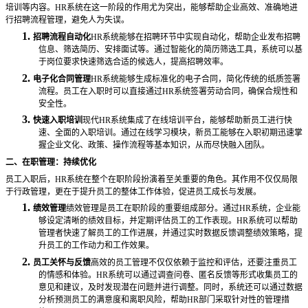
培训等内容。
HR系统在这一阶段的作用尤为突出，能够帮助企业高效、准确地进
行招聘流程管理，避免人为失误。
1.
招聘流程自动化
HR系统能够在招聘环节中实现自动化，帮助企业发布招聘
信息、筛选简历、安排面试等。通过智能化的简历筛选工具，系统可以基
于岗位要求快速筛选合适的候选人，提高招聘效率。
2.
电子化合同管理
HR系统能够生成标准化的电子合同，简化传统的纸质签署
流程。员工在入职时可以直接通过HR系统签署劳动合同，确保合规性和
安全性。
3.
快速入职培训
现代
HR系统集成了在线培训平台，能够帮助新员工进行快
速、全面的入职培训。通过在线学习模块，新员工能够在入职初期迅速掌
握企业文化、政策、操作流程等基本知识，从而尽快融入团队。
二、在职管理：持续优化
员工入职后，
HR系统在整个在职阶段扮演着至关重要的角色。其作用不仅仅局限
于行政管理，更在于提升员工的整体工作体验，促进员工成长与发展。
1.
绩效管理
绩效管理是员工在职阶段的重要组成部分。通过
HR系统，企业能
够设定清晰的绩效目标，并定期评估员工的工作表现。HR系统可以帮助
管理者快速了解员工的工作进展，并通过实时数据反馈调整绩效策略，提
升员工的工作动力和工作效果。
2.
员工关怀与反馈
高效的员工管理不仅仅依赖于监控和评估，还要注重员工
的情感和体验。
HR系统可以通过调查问卷、匿名反馈等形式收集员工的
意见和建议，及时发现潜在问题并进行调整。同时，系统还可以通过数据
分析预测员工的满意度和离职风险，帮助HR部门采取针对性的管理措