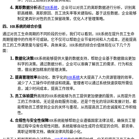
件，为员工后续的求职提供帮助。
4.
离职数据分析
通过
HR系统
，企业可以对员工的离职数据进行分析，识别离
职高峰期、离职原因、员工流失率等关键指标。基于这些数据，企业能够
制定更具针对性的员工保留政策，优化人才管理策略。
四、
HR系统的综合价值
通过对员工生命周期的不同阶段的分析，我们可以看到，
HR系统在提升员工生命
周期管理中的作用不可或缺。它不仅可以帮助企业节省时间和人力成本，还能提高
员工的工作满意度与留任率。具体来说，HR系统的综合价值体现在以下几个方
面：
1.
数据化决策
HR系统能够提供大量的数据支持，帮助企业基于数据做出更加
科学的决策。通过数据分析，企业可以准确了解员工的需求、行为和反
馈，做出更加精准的管理决策。
2.
提高管理效率
自动化、数字化的
HR系统
大大提高了人力资源管理的效率，
减少了人工操作中的错误和疏漏。管理者可以通过系统快速获取所需信
息，减少时间成本，提高工作效率。
3.
员工体验提升
高效的
HR系统能够为员工提供更加便捷的服务，从而提升员
工的工作体验。无论是自助服务功能，还是个性化的培训和发展计划，都
能帮助员工感受到企业的关怀与重视，从而提高员工的忠诚度和工作积极
性。
4.
合规性与安全性保障
HR系统能够帮助企业遵循国家法律法规，确保员工管
理过程中没有合规性问题。系统能够自动生成符合规定的合同、薪资单、
离职证明等文档，确保法律风险最小化。