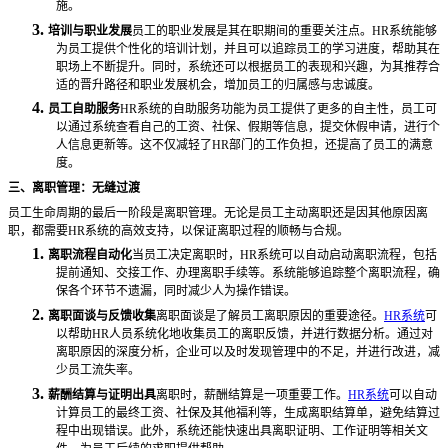
施。
3.
培训与职业发展
员工的职业发展是其在职期间的重要关注点。
HR系统能够
为员工提供个性化的培训计划，并且可以追踪员工的学习进度，帮助其在
职场上不断提升。同时，系统还可以根据员工的表现和兴趣，为其推荐合
适的晋升路径和职业发展机会，增加员工的归属感与忠诚度。
4.
员工自助服务
HR系统的自助服务功能为员工提供了更多的自主性，员工可
以通过系统查看自己的工资、社保、假期等信息，提交休假申请，进行个
人信息更新等。这不仅减轻了HR部门的工作负担，还提高了员工的满意
度。
三、离职管理：无缝过渡
员工生命周期的最后一阶段是离职管理。无论是员工主动离职还是因其他原因离
职，都需要
HR系统的高效支持，以保证离职过程的顺畅与合规。
1.
离职流程自动化
当员工决定离职时，
HR系统可以自动启动离职流程，包括
提前通知、交接工作、办理离职手续等。系统能够追踪整个离职流程，确
保各个环节不遗漏，同时减少人为操作错误。
2.
离职面谈与反馈收集
离职面谈是了解员工离职原因的重要途径。
HR系统
可
以帮助HR人员系统化地收集员工的离职反馈，并进行数据分析。通过对
离职原因的深度分析，企业可以及时发现管理中的不足，并进行改进，减
少员工流失率。
3.
薪酬结算与证明出具
离职时，薪酬结算是一项重要工作。
HR系统
可以自动
计算员工的最终工资、社保及其他福利等，生成离职结算单，避免结算过
程中出现错误。此外，系统还能快速出具离职证明、工作证明等相关文