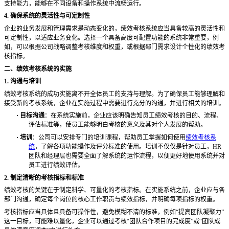
支持能力，能够在不同设备和操作系统中流畅运行。
4. 确保系统的灵活性与可定制性
企业的业务发展和管理需求是动态变化的，绩效考核系统应当具备较高的灵活性和
可定制性，以适应业务变化。选择一个具备高度可配置功能的系统非常重要，例
如，可以根据公司战略调整考核维度和权重，或根据部门需求设计个性化的绩效考
核指标。
二、绩效考核系统的实施
1. 沟通与培训
绩效考核系统的成功实施离不开全体员工的支持与理解。为了确保员工能够理解和
接受新的考核系统，企业在实施过程中需要进行充分的沟通，并进行相关的培训。
·
目标沟通
：在系统实施前，企业应该明确告知员工绩效考核的目的、流程、
评估标准等，使员工能够明白考核的意义及其对个人发展的帮助。
·
培训
：公司可以安排专门的培训课程，帮助员工掌握如何使用
绩效考核系
统
，了解各项功能操作及评分标准的使用。培训不仅仅是针对员工，
HR
团队和经理层也需要全面了解系统的运作流程，以便更好地使用系统并对
员工进行绩效评估。
2. 制定清晰的考核指标和标准
绩效考核的关键在于制定科学、可量化的考核指标。在实施系统之前，企业应与各
部门沟通，确定每个岗位的核心工作职责与绩效指标，并明确每项指标的权重。
考核指标应当具体且具备可操作性，避免模糊不清的标准，例如
“提高团队凝聚力”
这一目标，可能难以量化，企业可以通过考核“团队合作项目的完成度”或“团队成