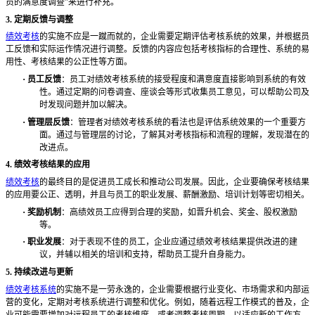
员的满意度调查”来进行补充。
3. 定期反馈与调整
绩效考核
的实施不应是一蹴而就的，企业需要定期评估考核系统的效果，并根据员
工反馈和实际运作情况进行调整。反馈的内容应包括考核指标的合理性、系统的易
用性、考核结果的公正性等方面。
·
员工反馈
：员工对绩效考核系统的接受程度和满意度直接影响到系统的有效
性。通过定期的问卷调查、座谈会等形式收集员工意见，可以帮助公司及
时发现问题并加以解决。
·
管理层反馈
：管理者对绩效考核系统的看法也是评估系统效果的一个重要方
面。通过与管理层的讨论，了解其对考核指标和流程的理解，发现潜在的
改进点。
4. 绩效考核结果的应用
绩效考核
的最终目的是促进员工成长和推动公司发展。因此，企业要确保考核结果
的应用要公正、透明，并且与员工的职业发展、薪酬激励、培训计划等密切相关。
·
奖励机制
：高绩效员工应得到合理的奖励，如晋升机会、奖金、股权激励
等。
·
职业发展
：对于表现不佳的员工，企业应通过绩效考核结果提供改进的建
议，并辅以相关的培训和支持，帮助员工提升自身能力。
5. 持续改进与更新
绩效考核系统
的实施不是一劳永逸的，企业需要根据行业变化、市场需求和内部运
营的变化，定期对考核系统进行调整和优化。例如，随着远程工作模式的普及，企
业可能需要增加对远程员工的考核维度，或者调整考核周期，以适应新的工作方