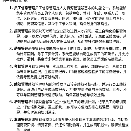
的一些核心功能：
1.
员工信息管理
员工信息管理是
人力资源管理
最基本的功能之一。系统能够
集中管理所有员工的个人信息，包括姓名、性别、年龄、联系方式、职
位、入职时间、教育背景等。同时，
HR部门可以实时更新员工的晋升、
调动、离职等信息，减少手工录入错误，确保数据的准确性。
2.
招聘管理
招聘模块可以帮助企业高效进行人才招聘。通过自动化的招聘流
程，
HR可以发布招聘信息、筛选简历、安排面试、记录面试结果等。系
统能够帮助HR实现候选人数据库管理，从而提升招聘效率和精准度。
3.
薪酬管理
薪酬管理模块能够根据员工的工龄、职位、绩效等多重因素，自
动计算薪酬。除了工资计算，系统还能够自动生成员工的薪酬单，并支持
社保、福利、奖金等多种薪资项目的管理，确保员工薪酬的准确发放。
4.
考勤管理
考勤管理模块可实现员工的打卡、请假、加班等记录。系统会自
动统计出勤情况，生成考勤报表，
HR能够轻松查看员工的考勤记录，并
依据考勤数据进行薪酬结算。
5.
绩效管理
绩效管理模块能够帮助企业设定绩效考核指标，并进行员工绩效
评估。系统可自动生成绩效报表，为
HR提供准确的评估数据。此外，还
可以与薪酬管理系统进行联动，确保薪酬分配与绩效挂钩。
6.
培训管理
培训模块能够帮助企业规划员工的培训计划，记录员工的培训历
史，评估培训效果。通过系统，
HR可以方便地安排在线课程、培训日
程，并实时追踪培训进度。
7.
离职管理
离职管理模块帮助
HR系统化地处理员工离职的各项手续，包括办
理离职面谈、清算薪资、归还公司财物等，并生成离职报告，确保流程规
范、完整。