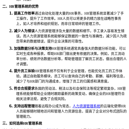
二、
HR管理系统的优势
1.
提高工作效率
通过自动化处理大量的
HR事务，HR管理系统显著减少了手
工操作，提升了工作效率。HR人员可以将更多的精力放在战略性事务
上，如人才培养和组织规划，而非日常琐碎的管理工作。
2.
减少人为错误
人力资源管理涉及大量的数据和细节，手工录入容易发生错
误。而
人力资源管理
系统能够保证数据的一致性与准确性，减少因人为疏
忽带来的数据错误，提升企业决策的可靠性。
3.
加强数据分析与决策支持
HR管理系统通常具备强大的数据分析功能，可以
实时生成各种报表，帮助HR部门做出更有依据的决策。例如，员工流动
率分析、绩效评估数据分析等，帮助管理层了解员工状态，做出合理的人
才调整。
4.
提升员工体验
HR管理系统不仅有利于企业管理，也能优化员工的工作体
验。通过自助服务模块，员工可以查询自己的考勤、薪酬、福利等信息，
减少了与HR部门的沟通成本，增强了员工的归属感和满意度。
5.
符合合规要求
各国的劳动法、税法以及社会保险法等规定繁琐复杂，
HR管
理系统能够帮助企业随时跟踪最新的政策变动，确保企业的HR管理符合
相关法律法规，避免了合规风险。
6.
支持远程管理
随着远程办公成为常态，
人力资源管理系统
的云端化使得
HR
人员能够随时随地访问和管理人力资源信息，提高了企业对分布式团队的
管理能力。
三、如何选择
HR管理系统