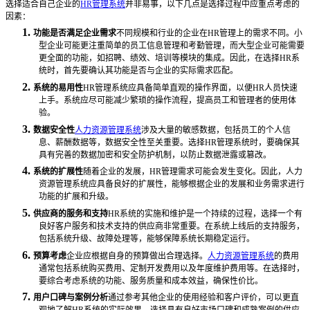
选择适合自己企业的
HR管理系统
并非易事，以下几点是选择过程中应重点考虑的
因素：
1.
功能是否满足企业需求
不同规模和行业的企业在
HR管理上的需求不同。小
型企业可能更注重简单的员工信息管理和考勤管理，而大型企业可能需要
更全面的功能，如招聘、绩效、培训等模块的集成。因此，在选择HR系
统时，首先要确认其功能是否与企业的实际需求匹配。
2.
系统的易用性
HR管理系统应具备简单直观的操作界面，以便HR人员快速
上手。系统应尽可能减少繁琐的操作流程，提高员工和管理者的使用体
验。
3.
数据安全性
人力资源管理系统
涉及大量的敏感数据，包括员工的个人信
息、薪酬数据等，数据安全性至关重要。选择
HR管理系统时，要确保其
具有完善的数据加密和安全防护机制，以防止数据泄露或篡改。
4.
系统的扩展性
随着企业的发展，
HR管理需求可能会发生变化。因此，
人力
资源管理
系统应具备良好的扩展性，能够根据企业的发展和业务需求进行
功能的扩展和升级。
5.
供应商的服务和支持
HR系统的实施和维护是一个持续的过程，选择一个有
良好客户服务和技术支持的供应商非常重要。在系统上线后的支持服务，
包括系统升级、故障处理等，能够保障系统长期稳定运行。
6.
预算考虑
企业应根据自身的预算做出合理选择。
人力资源管理系统
的费用
通常包括系统购买费用、定制开发费用以及年度维护费用等。在选择时，
要综合考虑系统的功能、服务质量和成本效益，确保性价比。
7.
用户口碑与案例分析
通过参考其他企业的使用经验和客户评价，可以更直