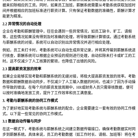
据来扣除相应的工资。同时，如果员工加班，薪酬系统需要从考勤系统获取加班时
间并根据相应的加班标准进行薪资计算。只有保证考勤数据的准确性，薪酬计算才
能更为精准。
2.2 异常情况的自动处理
企业在考勤和薪酬管理中，往往会遇到一些异常情况，如员工缺卡、旷工、请假
等，这些情况如果没有得到及时准确的处理，将导致薪酬计算错误。通过考勤系统
与薪酬系统的对接，系统可以自动识别出异常情况并进行相应处理。
例如，员工未打卡时，考勤系统可以自动生成异常记录，并将其传输到薪酬系统进
行核查，薪酬系统可以根据企业预设的规则进行处理，自动扣除未打卡或旷工的工
时。这不仅减少了人工核算的繁琐，也降低了出错的风险。
2.3 提高薪资发放的效率
如果企业能够实现考勤和薪酬系统的无缝对接，将极大提高薪资发放的效率。考勤
数据和薪酬数据自动同步，不仅减少了人工输入数据的时间，也减少了因为手动操
作导致的错误。在每个月的薪资发放周期中，
HR或财务人员只需审核数据，便可
以按时准确地发放工资，提升了工作效率和员工满意度。
3. 考勤与薪酬系统的协同工作模式
为了更好地实现考勤系统与薪酬系统的配合，企业需要建立一套有效的协同工作模
式。以下是一些常见的协同工作模式。
3.1 数据自动传输与同步
在这一模式下，考勤系统与薪酬系统之间建立数据传输接口，确保考勤数据实时同
步到薪酬系统。具体来说，员工的考勤数据（如工作时长、请假、加班等）将在考