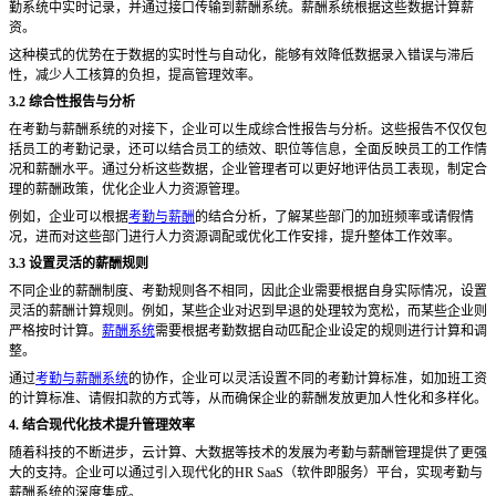
勤系统中实时记录，并通过接口传输到薪酬系统。薪酬系统根据这些数据计算薪
资。
这种模式的优势在于数据的实时性与自动化，能够有效降低数据录入错误与滞后
性，减少人工核算的负担，提高管理效率。
3.2 综合性报告与分析
在考勤与薪酬系统的对接下，企业可以生成综合性报告与分析。这些报告不仅仅包
括员工的考勤记录，还可以结合员工的绩效、职位等信息，全面反映员工的工作情
况和薪酬水平。通过分析这些数据，企业管理者可以更好地评估员工表现，制定合
理的薪酬政策，优化企业人力资源管理。
例如，企业可以根据
考勤与薪酬
的结合分析，了解某些部门的加班频率或请假情
况，进而对这些部门进行人力资源调配或优化工作安排，提升整体工作效率。
3.3 设置灵活的薪酬规则
不同企业的薪酬制度、考勤规则各不相同，因此企业需要根据自身实际情况，设置
灵活的薪酬计算规则。例如，某些企业对迟到早退的处理较为宽松，而某些企业则
严格按时计算。
薪酬系统
需要根据考勤数据自动匹配企业设定的规则进行计算和调
整。
通过
考勤与薪酬系统
的协作，企业可以灵活设置不同的考勤计算标准，如加班工资
的计算标准、请假扣款的方式等，从而确保企业的薪酬发放更加人性化和多样化。
4. 结合现代化技术提升管理效率
随着科技的不断进步，云计算、大数据等技术的发展为考勤与薪酬管理提供了更强
大的支持。企业可以通过引入现代化的
HR SaaS（软件即服务）平台，实现考勤与
薪酬系统的深度集成。