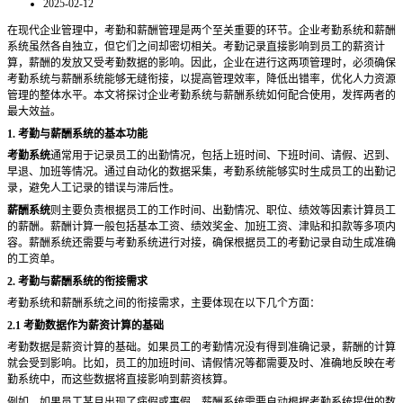
2025-02-12
在现代企业管理中，考勤和薪酬管理是两个至关重要的环节。企业考勤系统和薪酬
系统虽然各自独立，但它们之间却密切相关。考勤记录直接影响到员工的薪资计
算，薪酬的发放又受考勤数据的影响。因此，企业在进行这两项管理时，必须确保
考勤系统与薪酬系统能够无缝衔接，以提高管理效率，降低出错率，优化人力资源
管理的整体水平。本文将探讨企业考勤系统与薪酬系统如何配合使用，发挥两者的
最大效益。
1. 考勤与薪酬系统的基本功能
考勤系统
通常用于记录员工的出勤情况，包括上班时间、下班时间、请假、迟到、
早退、加班等情况。通过自动化的数据采集，考勤系统能够实时生成员工的出勤记
录，避免人工记录的错误与滞后性。
薪酬系统
则主要负责根据员工的工作时间、出勤情况、职位、绩效等因素计算员工
的薪酬。薪酬计算一般包括基本工资、绩效奖金、加班工资、津贴和扣款等多项内
容。薪酬系统还需要与考勤系统进行对接，确保根据员工的考勤记录自动生成准确
的工资单。
2. 考勤与薪酬系统的衔接需求
考勤系统和薪酬系统之间的衔接需求，主要体现在以下几个方面：
2.1 考勤数据作为薪资计算的基础
考勤数据是薪资计算的基础。如果员工的考勤情况没有得到准确记录，薪酬的计算
就会受到影响。比如，员工的加班时间、请假情况等都需要及时、准确地反映在考
勤系统中，而这些数据将直接影响到薪资核算。
例如，如果员工某月出现了病假或事假，薪酬系统需要自动根据考勤系统提供的数