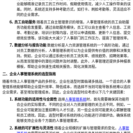
业能够精准记录员工的工作时间、假期使用情况，减少人工操作带来的误
差。同时，系统还支持多种考勤方式，如打卡、刷脸考勤等，灵活适应不
同的企业需求。
6.
员工自助服务
随着员工自主管理意识的增强，
人事管理
系统的员工自助服
务功能愈发重要。通过自助服务模块，员工可以自主查看个人信息、工资
单、考勤记录、培训计划等内容，还可以申请假期、更新个人信息、提交
绩效反馈等。该功能大大减少了人事部门的工作压力，提高了管理效率。
7.
数据分析与报告功能
数据分析是人力资源管理系统的一个高阶功能，通过
对员工数据的分析，
人事管理
系统可以为企业提供有价值的洞察和决策支
持。例如，企业可以通过系统分析员工流失率、绩效趋势、招聘效果等，
从而发现管理中的潜在问题并及时调整。此外，
人事管理
还提供多种报表
模板，帮助企业快速生成相关报告，简化决策流程。
二、企业人事管理系统的选型指南
随着市场上
人事管理
产品的多样化，企业在选型时面临诸多挑战。一个适合的
人事
管理
系统能够帮助企业提升效率、降低成本，而选择不当则可能导致系统难以适应
企业需求，甚至增加管理成本。因此，企业在选型时应考虑以下几个关键因素：
1.
系统功能的适用性与全面性
选择
人事管理系统
时，首先需要确保其功能符
合企业的实际需求。不同的企业对人力资源管理的关注点不同，例如，一
些企业可能更加注重招聘与人才引进，另一些企业则可能更关心薪酬管理
和员工绩效。因此，选型时要对系统的核心功能进行详细评估，确保系统
能够支持企业各个方面的人事管理需求。
2.
系统的可扩展性与灵活性
随着企业规模的扩展与管理需求的变化，
人事管