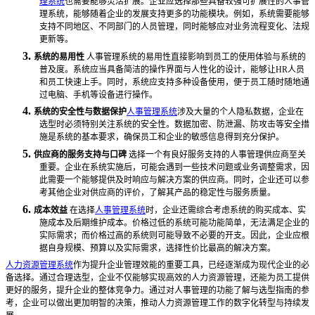
理系统
也需要能够灵活扩展。企业应选择那些具备较强可扩展性的
人事管
理
系统，能够随着企业的发展支持更多的功能模块。例如，系统需要能够
支持不同地区、不同部门的人员管理，同时能够应对业务流程变化、法规
更新等。
3.
系统的易用性
人事管理
系统的易用性直接影响到员工的使用体验与系统的
普及度。系统应当具备简洁的操作界面与人性化的设计，能够让
HR人员
和员工快速上手。同时，系统应支持多种设备使用，便于员工随时随地通
过电脑、手机等设备进行操作。
4.
系统的安全性与数据保护
人事管理系统
涉及大量的个人隐私数据，企业在
选型时必须特别关注系统的安全性。数据加密、防泄漏、防攻击等安全措
施是系统的基本要求，确保员工和企业的敏感信息得到充分保护。
5.
供应商的服务支持与口碑
选择一个有良好服务支持的
人事管理
供应商至关
重要。企业在系统实施后，可能会遇到一些技术问题或业务调整需求，因
此需要一个能够提供及时响应与解决方案的供应商。同时，企业还可以参
考其他企业对供应商的评价，了解其产品的稳定性与服务质量。
6.
成本效益
在选择
人事管理系统
时，企业还需综合考虑系统的购买成本、实
施成本及后期维护成本。价格过低的系统可能功能简单，无法满足企业的
实际需求；而价格过高的系统则可能导致不必要的开支。因此，企业应根
据自身规模、预算以及实际需求，选择性价比最高的解决方案。
人力资源管理系统
作为提升企业管理效能的重要工具，已经逐渐成为现代企业的必
备选择。通过合理选型，企业不仅能够实现高效的人力资源管理，还能为员工提供
更好的服务，提升企业的整体竞争力。通过对
人事管理
的功能了解与选型指南的参
考，企业可以做出更加明智的决策，推动人力资源管理工作的数字化转型与持续发