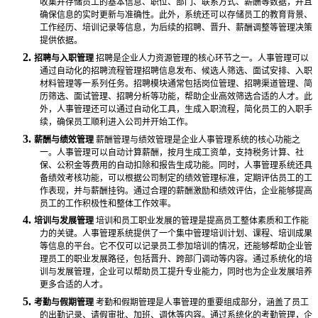
收集并存储员工的基本信息、职位、部门、联系方式、薪酬等数据，并且
确保信息的实时更新与准确性。此外，系统还可以存储员工的教育背景、
工作经历、培训记录等信息，为后续的招聘、晋升、薪酬调整等管理决策
提供依据。
2.
招聘与入职管理
招聘是企业人力资源管理的核心环节之一。
人事管理
可以
通过自动化的招聘流程管理招聘信息发布、候选人筛选、面试安排、入职
材料管理等一系列任务。招聘模块通常包括岗位管理、招聘渠道管理、简
历筛选、面试管理、招聘分析等功能，帮助企业高效筛选合适的人才。此
外，
人事管理
还可以通过自动化工具，生成入职流程，简化员工的入职手
续，确保员工顺利进入公司并开始工作。
3.
薪酬与绩效管理
薪酬管理与绩效管理是企业人事管理系统的核心功能之
一。
人事管理
可以自动计算薪酬，按月生成工资单，支持税务计算、社
保、公积金等费用的自动扣除和报告生成功能。同时，
人事管理
系统还具
备绩效考核功能，可以根据公司制定的绩效管理标准，定期评估员工的工
作表现，并与薪酬挂钩。通过合理的薪酬激励和绩效评估，企业能够提高
员工的工作积极性和整体工作效率。
4.
培训与发展管理
培训和员工职业发展的管理是提高员工整体素质和工作能
力的关键。
人事管理
系统提供了一个集中管理培训计划、课程、培训成果
等信息的平台。它不仅可以记录员工参加培训的情况，还能够帮助企业管
理员工的职业发展路径，包括晋升、跨部门调动等内容。通过系统化的培
训与发展管理，企业可以帮助员工提升专业能力，同时也为企业发展培养
更多合适的人才。
5.
考勤与假期管理
考勤和假期管理是
人事管理
的重要组成部分，涵盖了员工
的出勤记录、请假审批、加班、调休等内容。通过系统化的考勤管理，企