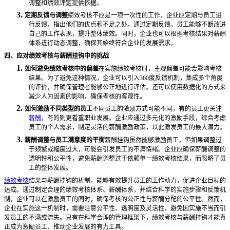
调整和绩效评定提供依据。
3.
定期反馈与调整
绩效考核不应是一项一次性的工作，企业应定期与员工进
行反馈，指出他们的优点和不足之处。通过定期反馈，员工能够不断改进
自己的工作表现，提升整体绩效。同时，企业也可以根据考核结果对薪酬
体系进行动态调整，确保其始终符合企业的发展需求。
四、应对绩效考核与薪酬挂钩中的挑战
1.
如何避免绩效考核中的偏差
在实施绩效考核时，主观偏差可能会影响考核
结果。为了避免这种情况，企业可以引入
360度反馈机制，集成多个角度
的评价，并确保管理者能够公正地进行评估。还可以使用数据化的方式来
减少人为因素的影响，确保考核的客观性。
2.
如何激励不同类型的员工
不同员工的激励方式可能不同，有的员工更关注
薪酬
，有的则更看重职业发展。企业应通过多元化的激励手段，综合考虑
员工的个人需求，制定灵活的薪酬激励政策，以此激发员工的最大潜力。
3.
薪酬调整与员工满意度的平衡
薪酬挂钩虽然能够激励员工，但如果调整过
于频繁或幅度过大，可能会引发员工的不满情绪。企业应确保薪酬调整的
透明性和公平性，避免薪酬调整过于依赖单一绩效考核结果，而忽略了员
工的整体发展。
绩效考核
结果与薪酬挂钩的机制，能够有效提升员工的工作动力，促进企业目标的
达成。通过制定合理的绩效考核体系、薪酬体系，并结合科学的实施步骤和反馈机
制，企业可以在激励员工的同时，确保考核的公正性与薪酬分配的公平性。然而，
企业在实施这一机制时，需要注意公平性、透明度及灵活性，避免因实施不当而引
发员工的不满或流失。只有在科学合理的管理框架下，绩效考核与薪酬挂钩才能真
正成为激励员工、推动企业发展的有力工具。