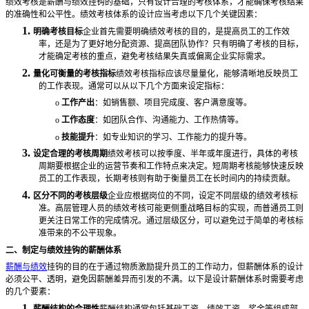
绩效考核是薪酬与绩效挂钩的基础，只有设计合理的考核体系，才能确保考核结果
的准确性和公平性。绩效考核体系的设计应当考虑以下几个关键因素：
1.
明确考核目标
企业首先需要明确绩效考核的目的，是提高员工的工作效
率，还是为了更好地分配资源、提高团队协作？只有明确了考核的目标，
才能确定考核的重点，避免考核结果失真或偏离企业实际需求。
2.
量化可衡量的考核指标
绩效考核指标应该尽量量化，能够清晰地反映员工
的工作表现。通常可以从以下几个方面来设定指标：
o
工作产出
：如销售额、项目完成度、客户满意度等。
o
工作态度
：如团队合作、沟通能力、工作热情等。
o
技能提升
：如专业知识的学习、工作能力的提升等。
3.
设定合理的考核周期
绩效考核可以按季度、半年或年度进行，具体的考核
周期要根据企业的运营节奏和工作特点来决定。短周期考核能够快速反映
员工的工作表现，长期考核则有助于衡量员工在长时间内的持续贡献。
4.
区分不同的考核层级
企业应根据岗位的不同，设定不同层级的绩效考核标
准。高层管理人员的绩效考核可能更侧重战略目标的实现，而普通员工则
更关注日常工作的完成情况。通过层级区分，可以避免过于简单的考核标
准带来的不公平现象。
二、制定与绩效挂钩的薪酬体系
薪酬与绩效
挂钩的目的在于通过物质激励提升员工的工作动力，但薪酬体系的设计
必须公平、透明，避免因薪酬差异而引发的不满。以下是设计薪酬体系时需要考虑
的几个要素：
1.
薪酬结构的合理性
薪酬结构通常包括基础工资、绩效工资、奖金等组成部