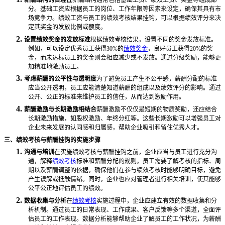
分。基础工资应根据员工的岗位、工作年限等因素来设定，确保其具有市
场竞争力。绩效工资与员工的绩效考核结果挂钩，可以根据绩效评分来决
定其奖金的发放比例或额度。
2.
设置绩效奖金的发放标准
根据绩效考核结果，设置不同的奖金发放标准。
例如，可以设定优秀员工获得
30%的
绩效奖金
，良好员工获得20%的奖
金，而未达标员工的奖金则会相应减少或不发放。通过分级奖励，能够更
加精准地激励员工。
3.
考虑薪酬的公平性与透明度
为了避免员工产生不公平感，薪酬分配的标准
应当公开透明，员工应能清楚知道薪酬的组成以及绩效评分的影响。通过
公开、公正的标准来维护员工的信任，从而达到激励作用。
4.
薪酬激励与长期激励相结合
薪酬激励不仅仅是短期的物质奖励，还应结合
长期激励措施，如股权激励、年终分红等。这些长期激励可以增强员工对
企业未来发展的认同感和归属感，帮助企业吸引和留住优秀人才。
三、绩效考核与薪酬挂钩的实施步骤
1.
沟通与培训
在实施绩效考核与薪酬挂钩之前，企业应当与员工进行充分沟
通，解释
绩效考核
标准和薪酬分配的规则。员工需要了解考核的指标、周
期以及薪酬调整的依据，确保他们在参与绩效考核时能够明确目标，避免
产生误解或抵触情绪。同时，企业也应对管理者进行相关培训，使其能够
公平公正地评估员工的绩效。
2.
数据收集与分析
在
绩效考核
实施过程中，企业应建立有效的数据收集和分
析机制。通过员工的日常表现、工作成果、客户反馈等多个渠道，全面评
估员工的工作表现。数据分析能够帮助企业了解员工的工作状况，为薪酬