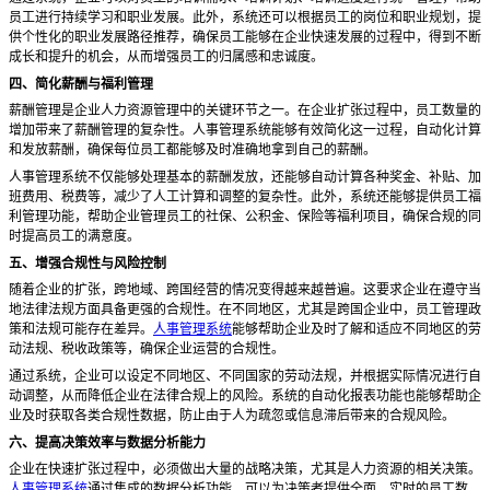
员工进行持续学习和职业发展。此外，系统还可以根据员工的岗位和职业规划，提
供个性化的职业发展路径推荐，确保员工能够在企业快速发展的过程中，得到不断
成长和提升的机会，从而增强员工的归属感和忠诚度。
四、简化薪酬与福利管理
薪酬管理是企业人力资源管理中的关键环节之一。在企业扩张过程中，员工数量的
增加带来了薪酬管理的复杂性。人事管理系统能够有效简化这一过程，自动化计算
和发放薪酬，确保每位员工都能够及时准确地拿到自己的薪酬。
人事管理系统不仅能够处理基本的薪酬发放，还能够自动计算各种奖金、补贴、加
班费用、税费等，减少了人工计算和调整的复杂性。此外，系统还能够提供员工福
利管理功能，帮助企业管理员工的社保、公积金、保险等福利项目，确保合规的同
时提高员工的满意度。
五、增强合规性与风险控制
随着企业的扩张，跨地域、跨国经营的情况变得越来越普遍。这要求企业在遵守当
地法律法规方面具备更强的合规性。在不同地区，尤其是跨国企业中，员工管理政
策和法规可能存在差异。
人事管理系统
能够帮助企业及时了解和适应不同地区的劳
动法规、税收政策等，确保企业运营的合规性。
通过系统，企业可以设定不同地区、不同国家的劳动法规，并根据实际情况进行自
动调整，从而降低企业在法律合规上的风险。系统的自动化报表功能也能够帮助企
业及时获取各类合规性数据，防止由于人为疏忽或信息滞后带来的合规风险。
六、提高决策效率与数据分析能力
企业在快速扩张过程中，必须做出大量的战略决策，尤其是人力资源的相关决策。
人事管理系统
通过集成的数据分析功能，可以为决策者提供全面、实时的员工数