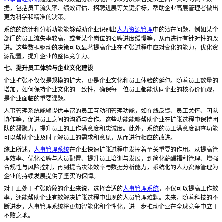
据，包括员工流失率、绩效评估、招聘进展等关键指标，帮助企业高层管理者做出
更为科学和精准的决策。
系统的统计和分析功能能够帮助企业识别出
人力资源管理
中的潜在问题，例如某个
部门的员工流失率较高，或者某个岗位的招聘进度缓慢等，从而进行有针对性的改
进。这些数据驱动的决策可以显著提高企业在扩张过程中应对变化的能力，优化资
源配置，提升企业的整体竞争力。
七、提升员工体验与企业文化建设
企业扩张不仅仅是规模的扩大，更是企业文化和员工体验的延伸。随着员工数量的
增加，如何保持企业文化的一致性，确保每一位员工都能认同企业的核心价值观，
是企业面临的重要课题。
人事管理系统能够提供丰富的员工互动和管理功能，如在线反馈、员工关怀、团队
协作等，促进员工之间的沟通与合作。这些功能能够帮助企业在扩张过程中保持团
队的凝聚力，提升员工的工作满意度和忠诚度。此外，系统的员工满意度调查功能
可以帮助企业及时了解员工的需求和意见，从而进行相应的改进。
综上所述，
人事管理系统
在企业快速扩张过程中发挥着至关重要的作用。从提高管
理效率、优化招聘与人员配置、提升员工培训与发展，到简化薪酬福利管理、增强
合规性与风险控制，再到提高决策效率与数据分析能力，系统化的人力资源管理为
企业的持续发展提供了坚实的保障。
对于正处于扩张阶段的企业来说，选择合适的
人事管理系统
，不仅可以提高工作效
率，还能帮助企业有效解决扩张过程中出现的人员管理难题。未来，随着科技的不
断进步，人事管理系统将更加智能化和个性化，进一步推动企业在全球竞争中立于
不败之地。