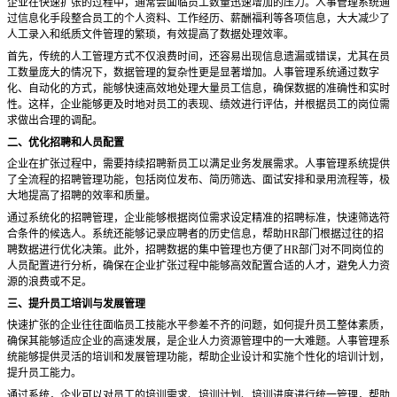
企业在快速扩张的过程中，通常会面临员工数量迅速增加的压力。人事管理系统通
过信息化手段整合员工的个人资料、工作经历、薪酬福利等各项信息，大大减少了
人工录入和纸质文件管理的繁琐，有效提高了数据处理效率。
首先，传统的人工管理方式不仅浪费时间，还容易出现信息遗漏或错误，尤其在员
工数量庞大的情况下，数据管理的复杂性更是显著增加。人事管理系统通过数字
化、自动化的方式，能够快速高效地处理大量员工信息，确保数据的准确性和实时
性。这样，企业能够更及时地对员工的表现、绩效进行评估，并根据员工的岗位需
求做出合理的调配。
二、优化招聘和人员配置
企业在扩张过程中，需要持续招聘新员工以满足业务发展需求。人事管理系统提供
了全流程的招聘管理功能，包括岗位发布、简历筛选、面试安排和录用流程等，极
大地提高了招聘的效率和质量。
通过系统化的招聘管理，企业能够根据岗位需求设定精准的招聘标准，快速筛选符
合条件的候选人。系统还能够记录应聘者的历史信息，帮助
HR部门根据过往的招
聘数据进行优化决策。此外，招聘数据的集中管理也方便了HR部门对不同岗位的
人员配置进行分析，确保在企业扩张过程中能够高效配置合适的人才，避免人力资
源的浪费或不足。
三、提升员工培训与发展管理
快速扩张的企业往往面临员工技能水平参差不齐的问题，如何提升员工整体素质，
确保其能够适应企业的高速发展，是企业人力资源管理中的一大难题。人事管理系
统能够提供灵活的培训和发展管理功能，帮助企业设计和实施个性化的培训计划，
提升员工能力。
通过系统，企业可以对员工的培训需求、培训计划、培训进度进行统一管理，帮助