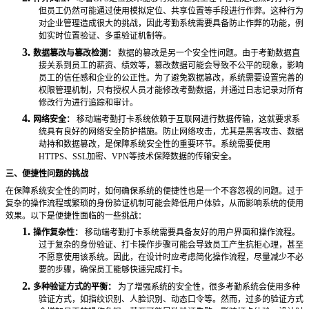
但员工仍然可能通过使用模拟定位、共享位置等手段进行作弊。这种行为
对企业管理造成很大的挑战，因此考勤系统需要具备防止作弊的功能，例
如实时位置验证、多重验证机制等。
3.
数据篡改与篡改检测：
数据的篡改是另一个安全性问题。由于考勤数据直
接关系到员工的薪资、绩效等，篡改数据可能会导致不公平的现象，影响
员工的信任感和企业的公正性。为了避免数据篡改，系统需要设置完善的
权限管理机制，只有授权人员才能修改考勤数据，并通过日志记录对所有
修改行为进行追踪和审计。
4.
网络安全：
移动端考勤打卡系统依赖于互联网进行数据传输，这就要求系
统具有良好的网络安全防护措施。防止网络攻击，尤其是黑客攻击、数据
劫持和数据篡改，是保障系统安全性的重要环节。系统需要使用
HTTPS、SSL加密、VPN等技术保障数据的传输安全。
三、便捷性问题的挑战
在保障系统安全性的同时，如何确保系统的便捷性也是一个不容忽视的问题。过于
复杂的操作流程或繁琐的身份验证机制可能会降低用户体验，从而影响系统的使用
效果。以下是便捷性面临的一些挑战：
1.
操作复杂性：
移动端考勤打卡系统需要具备友好的用户界面和操作流程。
过于复杂的身份验证、打卡操作步骤可能会导致员工产生抗拒心理，甚至
不愿意使用该系统。因此，在设计时应考虑简化操作流程，尽量减少不必
要的步骤，确保员工能够快速完成打卡。
2.
多种验证方式的平衡：
为了增强系统的安全性，很多考勤系统会使用多种
验证方式，如指纹识别、人脸识别、动态口令等。然而，过多的验证方式