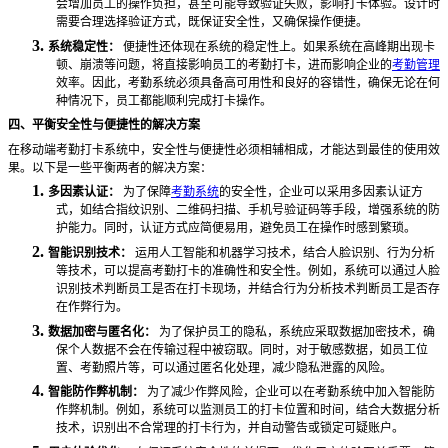
会增加员工的操作负担，甚至可能导致验证失败，影响打卡体验。设计时
需要合理选择验证方式，既保证安全性，又确保操作便捷。
3.
系统稳定性：
便捷性还体现在系统的稳定性上。如果系统在高峰期出现卡
顿、崩溃等问题，将直接影响员工的考勤打卡，进而影响企业的
考勤管理
效率。因此，考勤系统必须具备高可用性和良好的容错性，确保无论在何
种情况下，员工都能顺利完成打卡操作。
四、平衡安全性与便捷性的解决方案
在移动端考勤打卡系统中，安全性与便捷性必须相辅相成，才能达到最佳的使用效
果。以下是一些平衡两者的解决方案：
1.
多因素认证：
为了保障
考勤系统
的安全性，企业可以采用多因素认证方
式，如结合指纹识别、二维码扫描、手机号验证码等手段，增强系统的防
护能力。同时，认证方式应简便易用，避免员工在操作时感到繁琐。
2.
智能识别技术：
运用人工智能和机器学习技术，结合人脸识别、行为分析
等技术，可以提高考勤打卡的准确性和安全性。例如，系统可以通过人脸
识别技术判断员工是否在打卡现场，并结合行为分析技术判断员工是否存
在作弊行为。
3.
数据加密与匿名化：
为了保护员工的隐私，系统应采取数据加密技术，确
保个人数据不会在传输过程中被窃取。同时，对于敏感数据，如员工位
置、考勤照片等，可以通过匿名化处理，减少隐私泄露的风险。
4.
智能防作弊机制：
为了减少作弊风险，企业可以在考勤系统中加入智能防
作弊机制。例如，系统可以监测员工的打卡位置和时间，结合大数据分析
技术，识别出不合常理的打卡行为，并自动警告或锁定可疑账户。