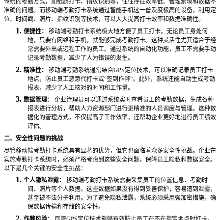
传统的考勤方式，如纸质打卡、指纹识别等，往往存在效率低、管理繁琐和数据不
准确的问题。而移动端考勤打卡系统通过智能手机这一普及度极高的设备，利用定
位、时间戳、照片、指纹识别等技术，可以大大提高打卡效率和数据准确性。
1.
便捷性：
移动端考勤打卡系统极大地方便了员工打卡。无论员工身处何
地，只要有网络和手机，就能够完成考勤打卡。这种灵活性尤其适合于经
常需要外出或远程工作的员工。通过系统的自动化功能，员工不需要手动
记录考勤数据，减少了人为错误的发生。
2.
精准性：
移动端考勤系统通常结合
GPS定位技术，可以准确记录员工打卡
地点，防止员工恶意代打卡或“签到作弊”。此外，系统还能自动生成考勤
报表，减少了人工核对的时间和工作量。
3.
数据管理：
企业管理员可以通过系统实时查看员工的考勤数据，生成各种
报表进行分析，帮助人力资源部门进行更精准的人员调度与管理。这种数
据化的管理方式，不仅提高了工作效率，还帮助企业更好地进行员工绩效
评估。
二、安全性问题的挑战
尽管移动端考勤打卡系统具有显著的优势，但它也面临着众多安全性挑战。企业在
实施考勤打卡系统时，必须严格考虑到这些安全问题，保障员工隐私和数据安全。
以下是几个关键的安全性挑战：
1.
个人隐私泄露：
移动端考勤打卡系统需要采集员工的位置信息、考勤时
间、照片等个人数据。这些数据如果没有得到妥善保护，容易遭到泄露，
甚至被不法分子利用。为了避免隐私泄露，系统必须采用强加密措施，确
保数据传输和存储的安全性。
2.
作弊风险：
尽管
GPS定位技术能够有效防止员工在不在指定地点时打卡，