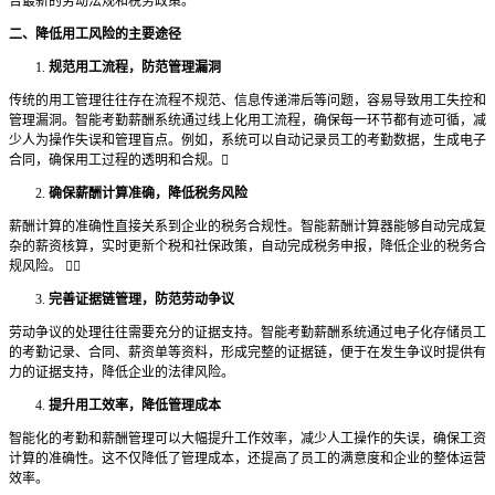
合最新的劳动法规和税务政策。
二、降低用工风险的主要途径
1.
规范用工流程，防范管理漏洞
传统的用工管理往往存在流程不规范、信息传递滞后等问题，容易导致用工失控和
管理漏洞。智能考勤薪酬系统通过线上化用工流程，确保每一环节都有迹可循，减
少人为操作失误和管理盲点。例如，系统可以自动记录员工的考勤数据，生成电子
合同，确保用工过程的透明和合规。

2.
确保薪酬计算准确，降低税务风险
薪酬计算的准确性直接关系到企业的税务合规性。智能薪酬计算器能够自动完成复
杂的薪资核算，实时更新个税和社保政策，自动完成税务申报，降低企业的税务合
规风险。

3.
完善证据链管理，防范劳动争议
劳动争议的处理往往需要充分的证据支持。智能考勤薪酬系统通过电子化存储员工
的考勤记录、合同、薪资单等资料，形成完整的证据链，便于在发生争议时提供有
力的证据支持，降低企业的法律风险。
4.
提升用工效率，降低管理成本
智能化的考勤和薪酬管理可以大幅提升工作效率，减少人工操作的失误，确保工资
计算的准确性。这不仅降低了管理成本，还提高了员工的满意度和企业的整体运营
效率。