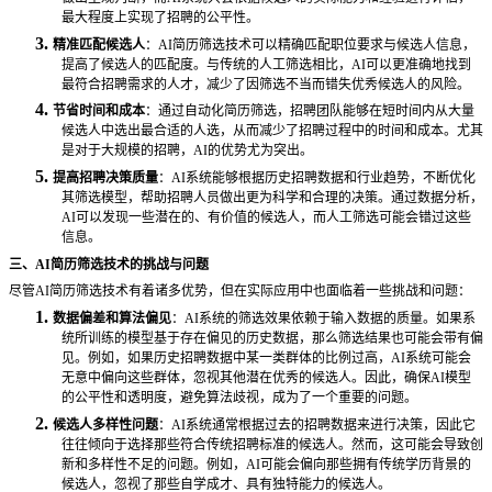
最大程度上实现了招聘的公平性。
3.
精准匹配候选人
：
AI简历筛选技术可以精确匹配职位要求与候选人信息，
提高了候选人的匹配度。与传统的人工筛选相比，AI可以更准确地找到
最符合招聘需求的人才，减少了因筛选不当而错失优秀候选人的风险。
4.
节省时间和成本
：通过自动化简历筛选，招聘团队能够在短时间内从大量
候选人中选出最合适的人选，从而减少了招聘过程中的时间和成本。尤其
是对于大规模的招聘，
AI的优势尤为突出。
5.
提高招聘决策质量
：
AI系统能够根据历史招聘数据和行业趋势，不断优化
其筛选模型，帮助招聘人员做出更为科学和合理的决策。通过数据分析，
AI可以发现一些潜在的、有价值的候选人，而人工筛选可能会错过这些
信息。
三、
AI简历筛选技术的挑战与问题
尽管
AI简历筛选技术有着诸多优势，但在实际应用中也面临着一些挑战和问题：
1.
数据偏差和算法偏见
：
AI系统的筛选效果依赖于输入数据的质量。如果系
统所训练的模型基于存在偏见的历史数据，那么筛选结果也可能会带有偏
见。例如，如果历史招聘数据中某一类群体的比例过高，AI系统可能会
无意中偏向这些群体，忽视其他潜在优秀的候选人。因此，确保AI模型
的公平性和透明度，避免算法歧视，成为了一个重要的问题。
2.
候选人多样性问题
：
AI系统通常根据过去的招聘数据来进行决策，因此它
往往倾向于选择那些符合传统招聘标准的候选人。然而，这可能会导致创
新和多样性不足的问题。例如，AI可能会偏向那些拥有传统学历背景的
候选人，忽视了那些自学成才、具有独特能力的候选人。