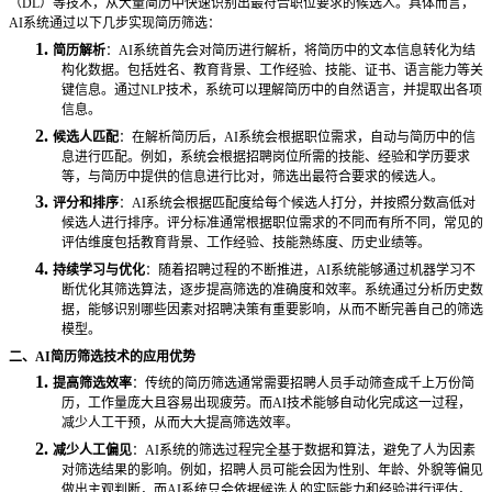
（DL）等技术，从大量简历中快速识别出最符合职位要求的候选人。具体而言，
AI系统通过以下几步实现简历筛选：
1.
简历解析
：
AI系统首先会对简历进行解析，将简历中的文本信息转化为结
构化数据。包括姓名、教育背景、工作经验、技能、证书、语言能力等关
键信息。通过NLP技术，系统可以理解简历中的自然语言，并提取出各项
信息。
2.
候选人匹配
：在解析简历后，
AI系统会根据职位需求，自动与简历中的信
息进行匹配。例如，系统会根据招聘岗位所需的技能、经验和学历要求
等，与简历中提供的信息进行比对，筛选出最符合要求的候选人。
3.
评分和排序
：
AI系统会根据匹配度给每个候选人打分，并按照分数高低对
候选人进行排序。评分标准通常根据职位需求的不同而有所不同，常见的
评估维度包括教育背景、工作经验、技能熟练度、历史业绩等。
4.
持续学习与优化
：随着招聘过程的不断推进，
AI系统能够通过机器学习不
断优化其筛选算法，逐步提高筛选的准确度和效率。系统通过分析历史数
据，能够识别哪些因素对招聘决策有重要影响，从而不断完善自己的筛选
模型。
二、
AI简历筛选技术的应用优势
1.
提高筛选效率
：传统的简历筛选通常需要招聘人员手动筛查成千上万份简
历，工作量庞大且容易出现疲劳。而
AI技术能够自动化完成这一过程，
减少人工干预，从而大大提高筛选效率。
2.
减少人工偏见
：
AI系统的筛选过程完全基于数据和算法，避免了人为因素
对筛选结果的影响。例如，招聘人员可能会因为性别、年龄、外貌等偏见
做出主观判断，而AI系统只会依据候选人的实际能力和经验进行评估，