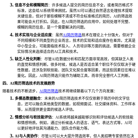
3.
信息不全和模糊简历
：许多候选人提交的简历信息不全，或者简历格式不
标准，这会给
AI系统带来困扰。虽然AI可以通过自然语言处理技术提取
关键信息，但对于那些模糊不清或不符合标准格式的简历，AI的筛选效
果可能会大打折扣。因此，在AI简历筛选的应用中，如何处理不完整、
模糊的简历信息，是一个需要解决的问题。
4.
技术实现与企业适应度
：虽然
AI简历筛选
技术在理论上十分强大，但对于
不同规模和不同类型的企业而言，技术的实现和适应度存在差异。尤其是
中小型企业，可能面临技术投入、人员培训等方面的挑战，需要根据企业
实际情况来选择适合的AI工具和技术。
5.
缺乏人性化判断
：尽管
AI在数据分析和匹配方面非常高效，但其缺乏人类
的直觉和情感判断。很多时候，候选人是否适合某个职位不仅仅取决于硬
性数据，还涉及到软技能、团队文化契合度等因素，而这些因素往往难以
量化。因此，AI简历筛选只能作为辅助工具，而非完全替代人工判断。
四、
AI简历筛选技术的发展趋势
随着技术的不断进步，
AI简历筛选
技术将继续朝着以下几个方向发展：
1.
多模态数据融合
：未来的
AI简历筛选技术不仅仅依赖于简历中的文字信
息，还可以融合其他类型的数据，如视频面试、社交媒体资料、工作样本
等，从而提供更全面的候选人评估。
2.
情感分析与软技能评估
：
AI系统将越来越能够识别和评估候选人的软技能
和情感特质。例如，通过分析候选人的语言、语气、表达方式等，AI可
以更好地评估其沟通能力、团队合作能力等。
3.
AI与人类协作
：尽管
AI可以大大提升筛选效率，但人类招聘专家依然在决