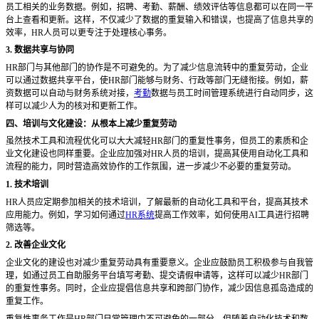
员工相关的业务数据。例如，招聘、考勤、薪酬、绩效评估等信息都可以在同一平
台上查看和更新。这样，不仅减少了数据的重复输入和错误，也提高了信息共享的
效率，HR人员可以更专注于处理核心事务。
3. 数据共享与协同
HR部门与其他部门的协作是不可避免的。为了减少信息流转中的重复劳动，企业
可以通过数据共享平台，使HR部门能够与财务、行政等部门无缝衔接。例如，薪
资数据可以自动与财务系统对接，
考勤
数据与员工时间管理系统进行自动同步，这
样可以减少人为的核对和更新工作。
四、培训与文化建设：从根本上减少重复劳动
虽然技术工具和流程优化可以大大减轻
HR部门的重复性事务，但员工的素质和企
业文化建设也同样重要。企业应加强对HR人员的培训，提高其使用自动化工具和
流程的能力，同时营造高效协作的工作氛围，进一步减少不必要的重复劳动。
1. 技术培训
HR人员应定期参加相关的技术培训，了解最新的自动化工具和平台，提高其技术
应用能力。例如，学习如何通过
HR系统
提高工作效率，如何使用AI工具进行招聘
筛选等。
2. 改善企业文化
企业文化的建设也对减少重复劳动具有重要意义。企业应鼓励员工积极参与自我管
理，如通过员工自助服务平台填写考勤、提交请假申请等，这样可以减少
HR部门
的重复性事务。同时，企业应提倡信息共享和跨部门协作，减少因信息孤岛造成的
重复工作。
重复性事务工作是
HR部门日常管理中不可避免的一部分，但随着自动化技术和数