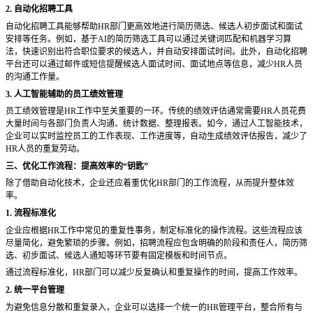
2. 自动化招聘工具
自动化招聘工具能够帮助
HR部门更高效地进行简历筛选、候选人初步面试和面试
安排等任务。例如，基于AI的简历筛选工具可以通过关键词匹配和机器学习算
法，快速识别出符合职位要求的候选人，并自动安排面试时间。此外，自动化招聘
平台还可以通过邮件或短信提醒候选人面试时间、面试地点等信息，减少HR人员
的沟通工作量。
3. 人工智能辅助的员工绩效管理
员工绩效管理是
HR工作中至关重要的一环。传统的绩效评估通常需要HR人员花费
大量时间与各部门负责人沟通、统计数据、整理报表。如今，通过人工智能技术，
企业可以实时监控员工的工作表现、工作进度等，自动生成绩效评估报告，减少了
HR人员的重复劳动。
三、优化工作流程：提高效率的
“钥匙”
除了借助自动化技术，企业还应着重优化
HR部门的工作流程，从而提升整体效
率。
1. 流程标准化
企业应根据
HR工作中常见的重复性事务，制定标准化的操作流程。这些流程应该
尽量简化，避免繁琐的步骤。例如，招聘流程应包含明确的阶段和责任人，简历筛
选、初步面试、候选人通知等环节要有固定模板和时间节点。
通过流程标准化，
HR部门可以减少反复确认和重复操作的时间，提高工作效率。
2. 统一平台管理
为避免信息分散和重复录入，企业可以选择一个统一的
HR管理平台，整合所有与