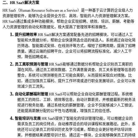
二、
HR SaaS解决方案
HR SaaS（Human Resource Software as a Service）是一种基于云计算的企业级人力
资源管理软件，能够为企业提供全方位、高效、智能的人力资源管理解决方案。
HR SaaS通过集成多种功能模块，帮助企业实现招聘、绩效、培训、薪酬、考勤等
人力资源管理的自动化和数据化，极大提高了管理效率和准确性。
1.
提升招聘效率
HR SaaS解决方案通常配备先进的招聘模块，可以通过人工
智能和大数据分析，帮助企业快速筛选合适的候选人。系统通过自动化简
历筛选、智能面试安排、在线测评等方式，缩短了招聘周期，提高了招聘
质量。通过云端的招聘平台，企业可以将招聘流程标准化，减少人工干
预，降低招聘成本。
2.
员工离职预测与管理
HR SaaS能够通过数据分析帮助企业识别员工离职的
潜在风险。通过员工绩效数据、工作满意度调查、员工关系管理等信息的
整合，系统可以预测哪些员工可能会离职，从而提前采取应对措施。比
如，通过加强员工福利、提升工作环境或进行职业发展培训，企业可以有
效减少员工流失。
3.
自动化薪酬福利管理
HR SaaS可以帮助企业自动化薪酬管理过程。系统根
据员工的岗位、工龄、绩效等信息，自动计算薪资，并根据最新的税务法
规进行税务处理。通过系统化的薪酬管理，企业不仅能够减少人工错误，
还能提高薪酬分配的公平性与透明度，增强员工的信任感。
4.
智能培训与发展
HR SaaS提供了智能化的培训管理功能，可以根据企业的
需求及员工的岗位特点，自动推荐适合的培训课程和发展路径。此外，系
统还可以记录员工的培训历史及学习成果，帮助企业更好地评估培训效
果，并根据结果调整培训计划。通过这一模块，企业能够确保员工的持续