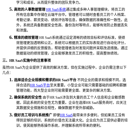
学习和成长，从而提升整体的团队竞争力。
5.
高效的人事数据管理
HR SaaS系统
通过集成多种人事管理模块，将员工的
所有信息集中存储在云端平台中。管理者可以随时查看员工的个人档案、
考勤记录、薪资变动、绩效评估等信息，确保数据的准确性和一致性。此
外，系统还具备数据安全性高、备份及时等特点，能够有效防止数据丢失
和泄露。
6.
精准的绩效管理
HR SaaS系统通过设定清晰的绩效目标和评估标准，使绩
效管理更加透明和公正。系统可以根据员工的实际表现进行自动化评分，
并提供详细的反馈报告，帮助管理者及时发现问题并采取改进措施。通过
数据驱动的绩效管理，企业能够激发员工的积极性，提高整体绩效。
三、
HR SaaS实施中的注意事项
虽然
HR SaaS为企业提供了高效的解决方案，但在实施过程中，企业仍需注意以下
几点：
1.
选择适合企业规模和需求的
HR SaaS平台
不同企业的需求和规模不同，选
择合适的
HR SaaS平台
至关重要。小型企业可能只需要基础的招聘和薪酬
管理功能，而大型企业则可能需要更全面、更复杂的解决方案。
2.
确保系统的安全性
由于
HR SaaS涉及到大量的员工个人信息和企业敏感数
据，因此系统的安全性尤为重要。企业在选择HR SaaS服务商时，应关注
其数据安全措施和合规性，确保数据不受外部威胁。
3.
做好员工培训与系统推广
即便
HR SaaS
能带来许多便利，但如果员工没有
得到足够的培训，系统的价值也无法最大化。企业应为员工提供必要的培
训，使其能够熟练操作系统，并理解系统所带来的便利。