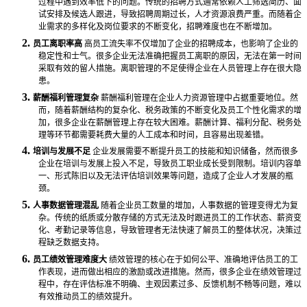
过程中遇到效率低下的问题。传统的招聘方式通常依赖人工筛选简历、面
试安排及候选人跟进，导致招聘周期过长，人才资源浪费严重。而随着企
业需求的多样化及岗位要求的不断变化，招聘难度也在不断增加。
2.
员工离职率高
高员工流失率不仅增加了企业的招聘成本，也影响了企业的
稳定性和士气。很多企业无法准确把握员工离职的原因，无法在第一时间
采取有效的留人措施。离职管理的不足使得企业在人员管理上存在很大隐
患。
3.
薪酬福利管理复杂
薪酬福利管理在企业人力资源管理中占据重要地位。然
而，随着薪酬结构的复杂化、税务政策的不断变化及员工个性化需求的增
加，很多企业在薪酬管理上存在较大困难。薪酬计算、福利分配、税务处
理等环节都需要耗费大量的人工成本和时间，且容易出现差错。
4.
培训与发展不足
企业发展需要不断提升员工的技能和知识储备，然而很多
企业在培训与发展上投入不足，导致员工职业成长受到限制。培训内容单
一、形式陈旧以及无法评估培训效果等问题，造成了企业人才发展的瓶
颈。
5.
人事数据管理混乱
随着企业员工数量的增加，人事数据的管理变得尤为复
杂。传统的纸质或分散存储的方式无法及时跟进员工的工作状态、薪资变
化、考勤记录等信息，导致管理者无法快速了解员工的整体状况，决策过
程缺乏数据支持。
6.
员工绩效管理难度大
绩效管理的核心在于如何公平、准确地评估员工的工
作表现，进而做出相应的激励或改进措施。然而，很多企业在绩效管理过
程中，存在评估标准不明确、主观因素过多、反馈机制不畅等问题，难以
有效推动员工的绩效提升。