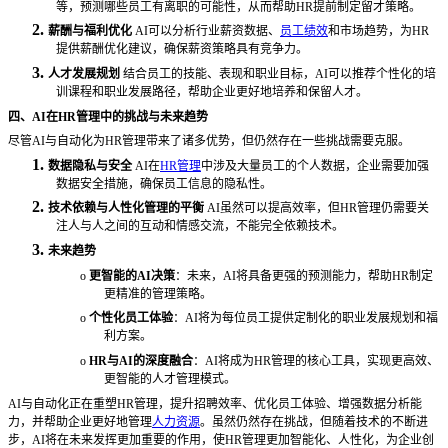
等，预测哪些员工有离职的可能性，从而帮助HR提前制定留才策略。
2.
薪酬与福利优化
AI可以分析行业薪资数据、
员工绩效
和市场趋势，为HR
提供薪酬优化建议，确保薪资策略具有竞争力。
3.
人才发展规划
结合员工的技能、表现和职业目标，
AI可以推荐个性化的培
训课程和职业发展路径，帮助企业更好地培养和保留人才。
四、
AI在HR管理中的挑战与未来趋势
尽管
AI与自动化为HR管理带来了诸多优势，但仍然存在一些挑战需要克服。
1.
数据隐私与安全
AI在
HR管理
中涉及大量员工的个人数据，企业需要加强
数据安全措施，确保员工信息的隐私性。
2.
技术依赖与人性化管理的平衡
AI虽然可以提高效率，但HR管理仍需要关
注人与人之间的互动和情感交流，不能完全依赖技术。
3.
未来趋势
o
更智能的
AI决策
：未来，
AI将具备更强的预测能力，帮助HR制定
更精准的管理策略。
o
个性化员工体验
：
AI将为每位员工提供定制化的职业发展规划和福
利方案。
o
HR与AI的深度融合
：
AI将成为HR管理的核心工具，实现更高效、
更智能的人才管理模式。
AI与自动化正在重塑HR管理，提升招聘效率、优化员工体验、增强数据分析能
力，并帮助企业更好地管理
人力资源
。虽然仍然存在挑战，但随着技术的不断进
步，AI将在未来发挥更加重要的作用，使HR管理更加智能化、人性化，为企业创