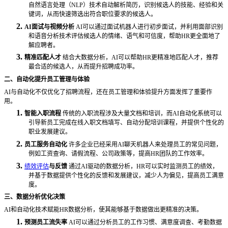
自然语言处理（NLP）技术自动解析简历，识别候选人的技能、经验和关
键词，从而快速筛选出符合职位要求的候选人。
2.
AI面试与视频分析
AI可以通过面试机器人进行初步面试，并利用面部识别
和语音分析技术评估候选人的情绪、语气和可信度，帮助HR更全面地了
解应聘者。
3.
精准匹配人才
结合大数据分析，
AI可以帮助HR更精准地匹配人才，推荐
最合适的候选人，从而提升招聘成功率。
二、自动化提升员工管理与体验
AI与自动化不仅优化了招聘流程，还在员工管理和体验提升方面发挥了重要作
用。
1.
智能入职流程
传统的入职流程涉及大量文档和培训，而
AI自动化系统可以
引导新员工完成在线入职文档填写、自动分配培训课程，并提供个性化的
职业发展建议。
2.
员工服务自动化
许多企业已经采用
AI聊天机器人来处理员工的常见问题，
例如工资查询、请假流程、公司政策等，提高HR团队的工作效率。
3.
绩效评估
与反馈
通过
AI驱动的数据分析，HR可以实时监测员工的绩效，
并基于数据提供个性化的反馈和发展建议，减少人为偏见，提高员工满意
度。
三、数据分析优化决策
AI和自动化技术赋能HR数据分析，使其能够基于数据做出更精准的决策。
1.
预测员工流失率
AI可以通过分析员工的工作习惯、满意度调查、考勤数据