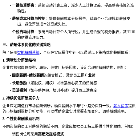
·
一键核算薪资
：系统自动计算工资，减少人工计算误差，提高薪资核算的准
确性。
·
薪酬成本预算与控制
：提供薪酬成本分析报告，帮助企业合理规划薪酬支
出，避免薪酬成本过高或失控。
·
个税自动计算
：系统自动计算个人所得税，并生成合规的税务报表，减少
HR
的财税管理压力。
三、薪酬体系优化的关键策略
除了使用
智能薪酬系统
，企业在实际操作中还可以通过以下策略优化薪酬体系：
1. 清晰划分薪酬结构
企业应根据岗位类型、职级、绩效目标等因素，设定合理的薪酬结构，例如：
·
固定薪酬
+绩效薪酬
的组合模式，激励员工提升业绩
·
长期激励
（如股权、期权）以增强核心员工的归属感
·
灵活福利
（如带薪休假、培训补贴）提升员工满意度
2. 持续优化薪酬竞争力
企业应定期进行市场薪酬调研，确保薪酬水平与行业趋势保持一致。
薪人薪事
提供
的市场薪酬数据分析功能，可以帮助企业实时掌握市场变化，调整薪酬策略。
3. 个性化薪酬激励机制
不同岗位的员工对薪酬的期望不同，企业应根据员工特点提供个性化激励，例如：
·
销售岗位可采用
高绩效提成模式