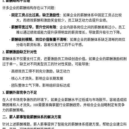
1. 薪酬结构不合理
许多企业的薪酬结构存在以下问题：
·
固定工资占比过高，缺乏激励性
：如果企业的薪酬体系中固定工资占比较
大，而绩效薪酬和激励奖金较少，员工缺乏动力去提升业绩。
·
薪酬带宽过窄，晋升空间有限
：企业内部各岗位之间的薪酬差距过小，员工
难以通过绩效或能力提升获得明显的薪资增长，导致晋升吸引力下降。
·
薪酬级别模糊，岗位价值衡量不清晰
：如果企业的薪酬体系缺乏清晰的岗位
分级与薪资标准，容易引发员工的不公平感。
2. 薪酬激励缺乏针对性
薪酬体系不仅要支付工资，还要激励员工持续创造价值。如果企业的薪酬激励机制
过于单一，缺乏对不同类型员工的针对性奖励，可能导致：
·
高绩效员工得不到充分激励，缺乏动力
·
核心人才流失，影响企业长期发展
·
团队整体士气下降，影响组织目标达成
3. 薪酬外部竞争力不足
在人才市场竞争激烈的环境下，如果企业薪酬水平过低或与市场脱节，容易造成招
聘困难和人才流失。
HR需要准确掌握行业薪酬趋势，并结合企业战略制定有竞争
力的薪酬策略。
二、薪人薪事智能薪酬体系的解决方案
针对上述薪酬难题，薪人薪事提供了智能化的薪酬体系搭建方案，帮助企业建立科