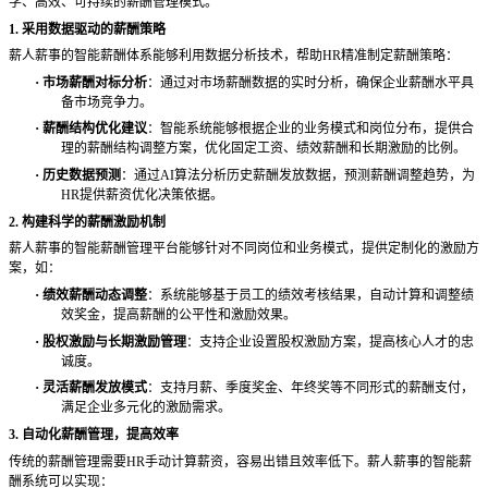
学、高效、可持续的薪酬管理模式。
1. 采用数据驱动的薪酬策略
薪人薪事的智能薪酬体系能够利用数据分析技术，帮助
HR精准制定薪酬策略：
·
市场薪酬对标分析
：通过对市场薪酬数据的实时分析，确保企业薪酬水平具
备市场竞争力。
·
薪酬结构优化建议
：智能系统能够根据企业的业务模式和岗位分布，提供合
理的薪酬结构调整方案，优化固定工资、绩效薪酬和长期激励的比例。
·
历史数据预测
：通过
AI算法分析历史薪酬发放数据，预测薪酬调整趋势，为
HR提供薪资优化决策依据。
2. 构建科学的薪酬激励机制
薪人薪事的智能薪酬管理平台能够针对不同岗位和业务模式，提供定制化的激励方
案，如：
·
绩效薪酬动态调整
：系统能够基于员工的绩效考核结果，自动计算和调整绩
效奖金，提高薪酬的公平性和激励效果。
·
股权激励与长期激励管理
：支持企业设置股权激励方案，提高核心人才的忠
诚度。
·
灵活薪酬发放模式
：支持月薪、季度奖金、年终奖等不同形式的薪酬支付，
满足企业多元化的激励需求。
3. 自动化薪酬管理，提高效率
传统的薪酬管理需要
HR手动计算薪资，容易出错且效率低下。薪人薪事的智能薪
酬系统可以实现：