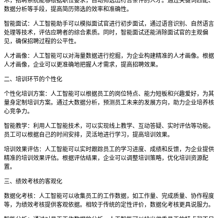
术，招聘系统能够根据职位要求，自动筛选出符合条件的人才。通过关键词匹配、
数据分析等手段，提高简历筛选的效率和准确性。
智能面试：人工智能助手可以模拟面试官进行初步面试，通过语音识别、自然语言
处理等技术，评估应聘者的综合素质。同时，智能面试还能消除面试官的主观偏
见，确保招聘过程的公平性。
人才画像：人工智能可以对海量数据进行挖掘，为企业构建精准的人才画像。根据
人才画像，企业可以更准确地把握人才需求，提高招聘效果。
二、培训环节的个性化
个性化培训方案：人工智能可以根据员工的岗位特点、能力短板和兴趣爱好，为其
量身定制培训方案。通过大数据分析，预测员工未来的发展方向，助力企业培养核
心竞争力。
智能教学：利用人工智能技术，可以实现线上教学、互动答疑、实时评估等功能。
员工可以根据自己的时间安排，灵活地进行学习，提高培训效果。
培训效果评估：人工智能可以实时跟踪员工的学习进度、成绩和反馈，为企业提供
精准的培训效果评估。根据评估结果，企业可以调整培训策略，优化培训资源配
置。
三、绩效考核的客观化
数据化考核：人工智能可以收集员工的工作数据，如工作量、完成质量、协作程度
等，为绩效考核提供客观依据。相较于传统的定性评价，数据化考核更具说服力。