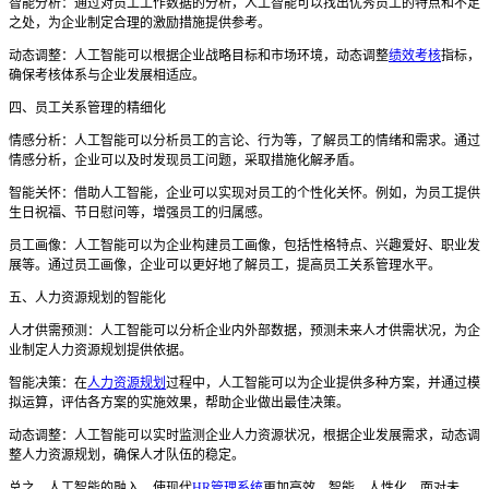
智能分析：通过对员工工作数据的分析，人工智能可以找出优秀员工的特点和不足
之处，为企业制定合理的激励措施提供参考。
动态调整：人工智能可以根据企业战略目标和市场环境，动态调整
绩效考核
指标，
确保考核体系与企业发展相适应。
四、员工关系管理的精细化
情感分析：人工智能可以分析员工的言论、行为等，了解员工的情绪和需求。通过
情感分析，企业可以及时发现员工问题，采取措施化解矛盾。
智能关怀：借助人工智能，企业可以实现对员工的个性化关怀。例如，为员工提供
生日祝福、节日慰问等，增强员工的归属感。
员工画像：人工智能可以为企业构建员工画像，包括性格特点、兴趣爱好、职业发
展等。通过员工画像，企业可以更好地了解员工，提高员工关系管理水平。
五、人力资源规划的智能化
人才供需预测：人工智能可以分析企业内外部数据，预测未来人才供需状况，为企
业制定人力资源规划提供依据。
智能决策：在
人力资源规划
过程中，人工智能可以为企业提供多种方案，并通过模
拟运算，评估各方案的实施效果，帮助企业做出最佳决策。
动态调整：人工智能可以实时监测企业人力资源状况，根据企业发展需求，动态调
整人力资源规划，确保人才队伍的稳定。
总之，人工智能的融入，使现代
HR管理系统
更加高效、智能、人性化。面对未