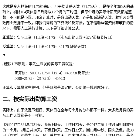
这就是令人抓狂的21.75的来历。月平均计薪天数（21.75天），是在全年365天的基
础上，剔除104天休息日后除以12个月的平均值，但每个月的实际计薪天数都是整
数，不可能是小数。那么计算时，是数出勤天数，还是扣减缺勤天数，就势必会导
致两个数据不一致。即我们常说的正算法和反算法，在不借助
hr薪资计算软件
的情
况下，需要人工进行计算，以下是详细计算公式。
正算法
：实际工资=月工资÷21.75×（实际出勤天数 +法定带薪节假日）
反算法
：实际工资=月工资÷21.75×（21.75-缺勤天数）
▼
按照21.75原则，李先生应发的实际工资就是：
正算法： 5000÷21.75×（15+4）=4367.8 反算法：
5000÷21.75×（21.75-2）=4540.3
正算和反算虽然有差别，但是既然是法定的，公司统一规则就好了。
二、按实际出勤算工资
实际上，由于法定节假日、双休日在全年每个月的分布都不一样，大多数月份的实
际工作天数都是不一样的。
比如2017年8月总共31天，节假日8天，工作日23天，是2017年度工作时间相对较多
的一个月。9月总共30天，节假日8天，工作日22天。因10月中秋、国庆放假，故30
日（周六）调整为上班。10月总共31天，周末加节假日共14天，工作日17天，是全