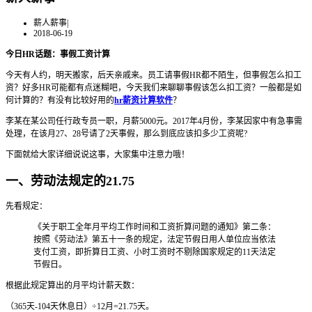
薪人薪事
|
2018-06-19
今日HR话题：事假工资计算
今天有人约，明天搬家，后天亲戚来。员工请事假HR都不陌生，但事假怎么扣工
资？好多HR可能都有点迷糊吧，今天我们来聊聊事假该怎么扣工资？一般都是如
何计算的？有没有比较好用的
hr薪资计算软件
？
李某在某公司任行政专员一职，月薪5000元。2017年4月份，李某因家中有急事需
处理，在该月27、28号请了2天事假，那么到底应该扣多少工资呢?
下面就给大家详细说说这事，大家集中注意力哦！
一、劳动法规定的21.75
先看规定：
《关于职工全年月平均工作时间和工资折算问题的通知》第二条：
按照《劳动法》第五十一条的规定，法定节假日用人单位应当依法
支付工资，即折算日工资、小时工资时不剔除国家规定的11天法定
节假日。
根据此规定算出的月平均计薪天数：
（365天-104天休息日）÷12月=21.75天。