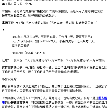
年工作日最少的一个月。
有相当一部分公司并没有严格按照21.75的标准扣薪，而是采用了更简单的方法：
按实际出勤算工资。这样得出的公式就是：
实际工资
=月工资÷当月应计薪天数×（当月实际出勤天数+法定带薪节假日）
▼
2017年10月总共31天，节假日14天，工作日17天，带薪节假日4
天。所以实际应计薪日=17+4=21天。李某的实际上班天数为15天，
应得的工资是：
5000/21×（15+4）=4523.8
注意：一般来说，7天的假期通常有3天的带薪假；3天的假期通常有1天的带薪假。
这样做的缺点是：每月的计薪日不一致，当工作日少的月份请事假扣除的工资会比
工作日多的月份多，而在工作日多的月份请事假就相对划算。
小薪说点啥
在计算事假该扣多少工资这个问题上，焦点在于日工资标准如何确定。一旦确定了
日工资标准，只需要将日工资乘以事假天数即可得到扣除金额。
上面两种方法都是人工计算的方式，最为常见，也各有优缺点。实际上通过
薪人薪
事
的
hr薪资计算软件
，可以根据员工的出勤情况，一键计算出公司所有员工的当月
薪资金额，并且支持在正算法和反算法之间一键切换，比上述两种人工计算的方法