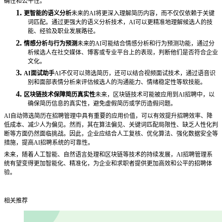
确性和公平性。
1.
更智能的语义分析
未来的
AI将更深入理解简历内容，而不仅仅依赖于关键
词匹配。通过更强大的语义分析技术，AI可以更精准地理解候选人的技
能、经验及职业发展路径。
2.
情感分析与行为预测
未来的
AI可能结合情感分析和行为预测功能，通过分
析候选人在社交媒体、博客或专业平台上的表现，判断他们是否符合企业
文化。
3.
AI面试助手
AI不仅可以筛选简历，还可以结合视频面试技术，通过语音识
别和面部表情分析来评估候选人的沟通能力、情绪稳定性等软技能。
4.
区块链技术保障简历真实性
未来，区块链技术可能被应用到
AI招聘中，以
确保简历信息的真实性，避免虚假简历或学历造假问题。
AI自动筛选简历在招聘管理中具有重要的应用价值，可以有效提升招聘效率、降
低成本、减少人为偏见。然而，其在算法偏见、关键词匹配局限性、缺乏人性化判
断等方面仍然面临挑战。因此，企业应结合人工复核、优化算法、强化数据安全等
措施，提高AI招聘系统的可靠性。
未来，随着人工智能、自然语言处理和区块链等技术的持续发展，
AI招聘管理系
统有望变得更加智能化、精准化，为企业和求职者提供更加高效和公平的招聘体
验。
相关推荐