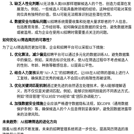
3.
缺乏人性化判断
AI无法像人类HR那样理解候选人的个性、创造力或潜在发
展潜力。例如，一些候选人可能具备跨领域的经验，这种经验可能对某些
岗位具有独特的价值，但AI可能无法精准识别这些潜在优势。
4.
数据安全与隐私问题
AI招聘系统需要收集和处理大量求职者的个人信息，
包括教育背景、工作经验等。如何确保这些数据的安全性、避免数据泄露
或被滥用，成为企业在使用AI招聘时需要重点关注的问题。
如何优化
AI筛选简历的可靠性？
为了让
AI筛选简历更加可靠，企业和招聘平台可以采取以下措施：
1.
优化算法，减少偏见
招聘平台可以通过多元化的数据训练
AI，避免数据集
中的偏见。例如，采用去标识化技术，使AI在筛选过程中不考虑候选人
的性别、年龄、种族等敏感信息，以提高公平性。
2.
结合人力复核
采用
“AI+人工”的招聘模式，让HR在AI初筛的基础上进行人
工复核，确保真正优秀的候选人不会因AI的局限性而被误筛。
3.
优化关键词匹配机制
通过更先进的自然语言处理技术，使
AI能够理解语
义，而不仅仅是关键词匹配。例如，能够识别相同技能的不同表达方式，
例如“项目管理”可以对应“PM经验”或“团队协调能力”。
4.
加强数据安全措施
企业应该严格遵守数据隐私法规，如
GDPR（通用数据
保护条例）等，确保候选人的个人信息得到妥善保护，避免因数据泄露带
来的法律风险。
未来趋势：
AI招聘筛选的进化方向
随着
AI技术的不断发展，未来的招聘管理系统将进一步优化，提高简历筛选的准