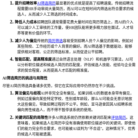
1.
提升招聘效率
AI筛选简历
最显著的优点就是提高了招聘速度。传统招聘流
程需要HR手动审阅大量简历，而AI可以在短时间内筛选出符合要求的候
选人，从而减少人工筛选的时间成本。
2.
降低人力成本
招聘团队通常需要花费大量时间在简历筛选上，而
AI的介入
可以减少人工审核的工作量，使HR团队能将更多精力放在面试、人才培
养等更有价值的环节。
3.
减少人为偏见
传统的
简历筛选
容易受到招聘人员个人偏见的影响，例如对
某些院校、工作经历或个人背景的偏好。而
AI筛选基于数据驱动，能够
提供相对客观、公正的筛选标准，从而促进公平招聘。
4.
智能匹配，提高精准度
通过自然语言处理（
NLP）和机器学习算法，AI可
以分析职位描述和候选人简历的匹配度，评估候选人技能、经验与企业需
求的契合程度，从而提高人才匹配的精准度。
AI筛选简历的挑战与局限性
尽管
AI简历筛选具备诸多优势，但它在实际应用中仍然存在不少挑战。
1.
算法偏见与歧视
AI并非完全没有偏见。如果训练AI的数据本身带有偏见，
例如过度偏向某些特定学校、性别或年龄段，那么AI可能会无意识地放
大这些偏见，导致招聘过程的不公平。例如，亚马逊曾因其AI招聘系统
偏向男性候选人，而不得不暂停该系统的使用。
2.
关键词匹配的局限性
许多
AI筛选系统仍然依赖关键词匹配来
评估简历
。这
意味着，如果候选人在简历中没有准确使用职位描述中的关键词，即使他
们的能力完全符合要求，也可能被AI误判为“不合适”。这种情况下，优秀
的候选人可能被遗漏。