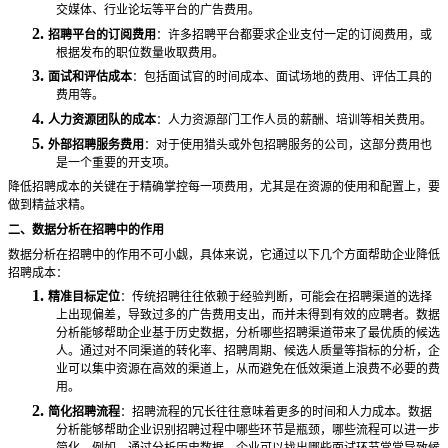
交媒体、行业论坛等平台的广告费用。
2.
招聘平台的订阅费用
：许多招聘平台都要求企业支付一定的订阅费用，或
根据发布的职位数量收取费用。
3.
面试和评估成本
：包括面试官的时间成本、面试场地的费用、评估工具的
费用等。
4.
人力资源团队的成本
：人力资源部门工作人员的薪酬、培训等相关费用。
5.
外部招聘服务费用
：对于使用猎头或外包招聘服务的公司，这部分费用也
是一个重要的开支项。
降低招聘成本的关键在于精确掌控每一项费用，尤其是在资源的使用和配置上，要
做到精益求精。
二、数据分析在招聘中的作用
数据分析在招聘中的作用不可小觑，具体来说，它通过以下几个方面帮助企业降低
招聘成本：
1.
精准目标定位
：传统招聘往往依赖于经验判断，可能会在招聘渠道的选择
上出现偏差，导致过多的广告费用支出，而并未得到有效的应聘者。数据
分析能够帮助企业基于历史数据，分析哪些招聘渠道带来了最优质的候选
人。通过对不同渠道的转化率、招聘周期、候选人质量等指标的分析，企
业可以集中资源在高效的渠道上，从而避免在低效渠道上浪费不必要的费
用。
2.
简化招聘流程
：招聘流程的冗长往往意味着更多的时间和人力成本。数据
分析能够帮助企业识别招聘过程中哪些环节是瓶颈，哪些流程可以进一步
简化。例如，通过分析历史数据，企业可以找出哪些面试环节常常导致候