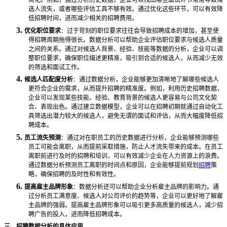
选人流失，或者哪些评估工具不够有效。通过优化这些环节，可以有效降
低招聘时间，进而减少相关的招聘费用。
3.
优化职位要求
：过于苛刻的职位要求往往会导致招聘成本的增加，甚至使
得招聘周期拖得很长。数据分析可以帮助企业评估职位要求与候选人质量
之间的关系。通过对候选人背景、经验、技能等数据的分析，企业可以调
整职位要求，确保职位描述更精准，吸引到合适的候选人，从而减少无效
的筛选和面试工作。
4.
候选人匹配度分析
：通过数据分析，企业能够更加清晰地了解哪些候选人
更符合企业的需求，从而提升招聘的精准度。例如，利用历史招聘数据，
企业可以发现某些技能、经验、教育背景的候选人更容易与公司文化契
合、表现出色。通过建立数据模型，企业可以在招聘初期就通过自动化工
具筛选出潜力较大的候选人，避免无谓的面试和评估，从而大幅度降低招
聘成本。
5.
员工流失预测
：通过对在职员工的历史数据进行分析，企业能够预测哪些
员工可能会离职，从而提前采取措施，防止人才流失带来的成本。在员工
离职前进行及时的招聘和培训，可以有效减少企业在人力资源上的浪费。
通过数据分析预测员工离职的时间点和原因，企业能够提前规划
招聘
策
略，确保招聘的及时性和有效性。
6.
提高雇主品牌形象
：数据分析还可以帮助企业分析雇主品牌的影响力。通
过分析员工满意度、候选人对公司评价的趋势等，企业可以更好地了解雇
主品牌的强弱。提高雇主品牌形象可以吸引更多高质量的候选人，减少招
聘广告的投入，进而降低招聘成本。
三、招聘数据分析的具体应用