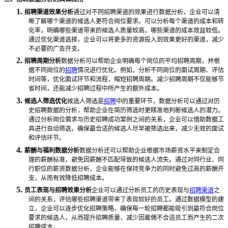
1.
招聘渠道效果分析
通过对不同招聘渠道的效果进行数据分析，企业可以清
晰了解哪个渠道的候选人更符合岗位要求。可以分析每个渠道的成本和转
化率，明确哪些渠道带来的候选人质量较高，哪些渠道的成本效益较低。
通过优化渠道选择，企业可以将更多的资源投入到效果更好的渠道，减少
不必要的广告开支。
2.
招聘周期分析
数据分析可以帮助企业明确每个岗位的平均招聘周期，并根
据不同岗位的
招聘
情况进行优化。例如，分析不同岗位的面试周期、评估
时间等，优化面试环节和流程，缩短招聘周期。减少招聘周期不仅能够节
省时间，还能减少招聘过程中所产生的额外成本。
3.
候选人筛选优化
候选人筛选是
招聘
中的重要环节，数据分析可以通过对历
史招聘数据的分析，帮助企业在简历筛选时更精准地判断候选人的潜力。
通过分析岗位需求与历史招聘成功案例之间的关系，企业可以借助数据工
具进行自动筛选，确保最合适的候选人尽早被筛选出来，减少无效的面试
和评估环节。
4.
薪酬与福利数据分析
数据分析还可以帮助企业根据市场薪资水平来制定合
理的薪酬标准，避免因薪酬不匹配导致的候选人流失。通过对同行业、同
行职位的薪资数据分析，企业能够在保持竞争力的同时避免过高的薪酬开
支，从而有效降低招聘成本。
5.
员工表现与招聘效果分析
企业可以通过分析员工的历史表现与
招聘渠道
之
间的关系，评估哪些招聘渠道带来了表现较好的员工。通过数据模型的建
立，企业可以逐步优化招聘策略，确保每一轮招聘都能吸引到最符合岗位
要求的候选人，从而提升招聘质量，减少因雇佣不合适员工而产生的二次
招聘成本。