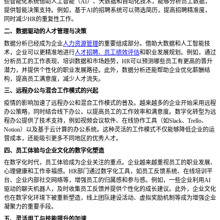
些智能化系统借助人工智能（AI）、大数据和自动化技术，能够分析员工数据，
提供智能决策支持。例如，基于AI的招聘系统可以筛选简历，提高招聘精准度，
同时减少HR的重复性工作。
二、数据驱动的人才管理与决策
数据分析已经成为企业
人力资源管理
的重要组成部分。借助大数据和人工智能技
术，企业可以更精准地进行
人才招聘、员工绩效评估
和职业发展规划。例如，通过
分析员工的工作表现、培训数据和市场趋势，
HR可以预测哪些员工有更高的晋升
潜力，并提供个性化的职业发展路径。此外，数据分析还能帮助企业优化薪酬结
构，提高员工满意度，减少人才流失。
三、远程办公与混合工作模式的兴起
疫情的影响加速了远程办公和混合工作模式的普及。越来越多的企业开始采用远程
办公策略，同时结合线下办公，以提高员工的工作效率和满意度。数字化转型为远
程办公提供了技术支持，例如视频会议软件、在线协作工具（如
Slack、Trello、
Notion）以及基于云计算的办公系统。这种灵活的工作模式不仅能够降低企业的运
营成本，还能吸引更多不同地区的优秀人才。
四、员工体验与企业文化的数字化塑造
在数字化时代，员工体验成为企业关注的重点。企业越来越重视员工的职业发展、
心理健康和工作幸福感。
HR部门通过数字化工具，如员工反馈系统、在线培训平
台、企业内部社交网络等，增强员工的归属感和参与感。例如，一些企业利用AI
驱动的聊天机器人，及时收集员工反馈并提供个性化的成长建议。此外，企业文化
也在数字化环境下被重新塑造，线上团队建设活动、虚拟奖励机制等成为增强企业
凝聚力的重要手段。
五、灵活用工与技能提升的加速