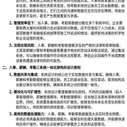
运作的，各系统之间缺乏有效的协同与数据共享。人事系统掌握员工的基
本信息，薪酬系统负责薪资发放，而考勤系统则记录员工的出勤数据。由
于这些系统各自独立，它们之间的沟通和数据交互往往存在障碍，导致信
息更新不及时，甚至产生数据重复与矛盾。
2.
管理效率低下
：当人事、薪酬、考勤等数据分散在多个系统中时，企业需
要耗费大量时间和精力去对接和核对数据。这不仅增加了人力成本，还容
易因数据不准确或系统故障导致工作延误和错误，最终影响决策的科学性
和企业运营的效率。
3.
法规合规风险
：人事、薪酬和考勤管理都涉及到严格的法律和规章制度，
尤其是薪酬计算和考勤制度需要遵守相关的劳动法和税法规定。通过集成
系统，可以确保各项操作符合相关法规要求，降低企业因操作不当或数据
误差而遭遇法律风险的可能性。
二、人事、薪酬、考勤三系统一体化架构的设计原则
1.
数据共享与集成
：系统设计的核心在于实现数据共享与集成，确保人事、
薪酬和考勤数据能够互通互联。员工的基本信息、岗位变动、薪资结构及
出勤记录应当同步更新，确保各系统之间的数据一致性。
2.
模块化与可扩展性
：系统设计要遵循模块化原则，不同的功能模块（如人
事管理模块、薪酬管理模块、考勤管理模块）应当独立且具有清晰的职责
边界。同时，系统要具备较高的可扩展性，能够支持未来业务变化和新功
能的加入，例如新增的绩效管理、培训管理等模块。
3.
高效的数据处理能力
：人事、薪酬、考勤等数据量庞大且实时变化频繁，
系统必须具备高效的数据处理能力，能够及时处理大量数据，并能够快速
响应用户操作，确保企业能够实时掌握员工状态和运营情况。