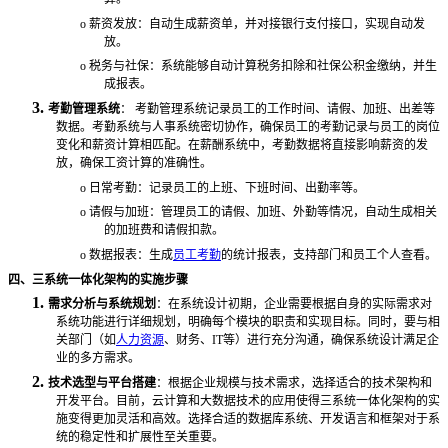
o
薪资发放：自动生成薪资单，并对接银行支付接口，实现自动发
放。
o
税务与社保：系统能够自动计算税务扣除和社保公积金缴纳，并生
成报表。
3.
考勤管理系统
：
考勤管理系统记录员工的工作时间、请假、加班、出差等
数据。考勤系统与人事系统密切协作，确保员工的考勤记录与员工的岗位
变化和薪资计算相匹配。在薪酬系统中，考勤数据将直接影响薪资的发
放，确保工资计算的准确性。
o
日常考勤：记录员工的上班、下班时间、出勤率等。
o
请假与加班：管理员工的请假、加班、外勤等情况，自动生成相关
的加班费和请假扣款。
o
数据报表：生成
员工考勤
的统计报表，支持部门和员工个人查看。
四、三系统一体化架构的实施步骤
1.
需求分析与系统规划
：在系统设计初期，企业需要根据自身的实际需求对
系统功能进行详细规划，明确每个模块的职责和实现目标。同时，要与相
关部门（如
人力资源
、财务、
IT等）进行充分沟通，确保系统设计满足企
业的多方需求。
2.
技术选型与平台搭建
：根据企业规模与技术需求，选择适合的技术架构和
开发平台。目前，云计算和大数据技术的应用使得三系统一体化架构的实
施变得更加灵活和高效。选择合适的数据库系统、开发语言和框架对于系
统的稳定性和扩展性至关重要。