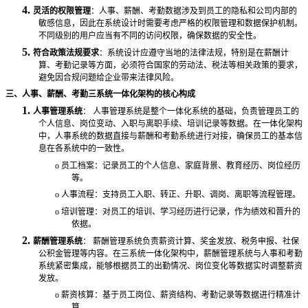
4.
灵活的权限管理
：人事、薪酬、考勤数据涉及到员工的隐私和公司内部的
敏感信息，因此在系统设计时需要考虑严格的权限管理和数据保护机制。
不同级别的用户应当有不同的访问权限，确保数据的安全性。
5.
符合政策法规要求
：系统设计应遵守当地的法律法规，特别是在薪酬计
算、考勤记录等方面，必须符合国家的劳动法、税法等相关政策的要求，
避免因合规问题给企业带来法律风险。
三、人事、薪酬、考勤三系统一体化架构的核心构成
1.
人事管理系统
：
人事管理系统是整个一体化系统的基础，负责管理员工的
个人信息、岗位变动、入职与离职手续、培训记录等数据。在一体化架构
中，人事系统的数据直接与薪酬和考勤系统进行对接，确保员工的基本信
息在各系统中的一致性。
o
员工档案：记录员工的个人信息、家庭背景、教育经历、岗位经历
等。
o
人事流程：支持员工入职、转正、升职、调岗、离职等流程管理。
o
培训管理：对员工的培训、学习经历进行记录，作为绩效和晋升的
依据。
2.
薪酬管理系统
：
薪酬管理系统负责薪资计算、奖金发放、税务申报、社保
公积金管理等内容。在三系统一体化架构中，薪酬管理系统与人事和考勤
系统紧密集成，能够根据员工的出勤情况、岗位变化等数据实时调整薪资
发放。
o
薪资核算：基于员工岗位、薪资结构、考勤记录等数据进行精准计
算。