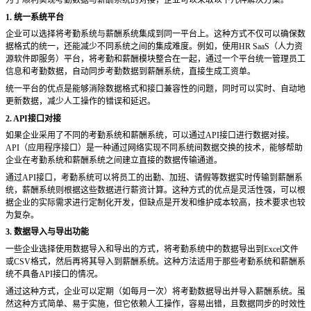
1. 统一系统平台
企业可以选择将考勤系统与薪酬系统集成到同一平台上。这种方式不仅可以确保数
据格式的统一，还能减少不同系统之间的集成难度。例如，使用
HR SaaS（人力资
源软件即服务）平台，将考勤和薪酬模块整合在一起，通过一个平台统一管理员工
信息和考勤数据，自动同步考勤数据到薪酬系统，直接生成工资单。
统一平台的优点是能够消除数据格式和接口兼容性的问题，同时可以实时、自动地
更新数据，减少人工操作的错误和延迟。
2. API接口对接
如果企业采用了不同的考勤系统和薪酬系统，可以通过
API接口进行数据对接。
API（应用程序接口）是一种通过网络实现不同系统间数据交换的技术，能够帮助
企业在考勤系统和薪酬系统之间建立直接的数据传输通道。
通过
API接口，考勤系统可以将员工的出勤、加班、请假等数据实时传输到薪酬系
统，薪酬系统则根据这些数据进行薪资计算。这种方式的优点是灵活性强，可以根
据企业的实际需求进行定制化开发，但缺点是开发和维护成本较高，技术要求也较
为复杂。
3. 数据导入与导出功能
一些企业选择使用数据导入和导出的方式，将考勤系统中的数据导出到
Excel文件
或CSV格式，然后再将其导入到薪酬系统。这种方法适用于那些考勤系统和薪酬系
统不具备API接口的情况。
通过这种方式，企业可以定期（如每月一次）将考勤数据导出并导入薪酬系统。虽
然这种方式简单、易于实施，但它依赖人工操作，容易出错，且数据同步的时效性