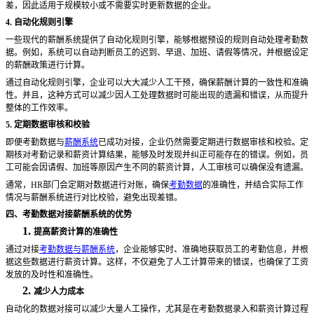
差，因此适用于规模较小或不需要实时更新数据的企业。
4. 自动化规则引擎
一些现代的薪酬系统提供了自动化规则引擎，能够根据预设的规则自动处理考勤数
据。例如，系统可以自动判断员工的迟到、早退、加班、请假等情况，并根据设定
的薪酬政策进行计算。
通过自动化规则引擎，企业可以大大减少人工干预，确保薪酬计算的一致性和准确
性。并且，这种方式可以减少因人工处理数据时可能出现的遗漏和错误，从而提升
整体的工作效率。
5. 定期数据审核和校验
即便考勤数据与
薪酬系统
已成功对接，企业仍然需要定期进行数据审核和校验。定
期核对考勤记录和薪资计算结果，能够及时发现并纠正可能存在的错误。例如，员
工可能会因请假、加班等原因产生不同的薪资计算，人工审核可以确保没有遗漏。
通常，
HR部门会定期对数据进行对账，确保
考勤数据
的准确性，并结合实际工作
情况与薪酬系统进行对比校验，避免出现差错。
四、考勤数据对接薪酬系统的优势
1.
提高薪资计算的准确性
通过对接
考勤数据与薪酬系统
，企业能够实时、准确地获取员工的考勤信息，并根
据这些数据进行薪资计算。这样，不仅避免了人工计算带来的错误，也确保了工资
发放的及时性和准确性。
2.
减少人力成本
自动化的数据对接可以减少大量人工操作，尤其是在考勤数据录入和薪资计算过程