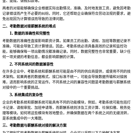
金、提成、请假扣款等。
两者的对接能够确保企业根据实际出勤情况，准确、及时地发放工资，避免因考勤
记录错误而产生不必要的纠纷。同时，它还帮助企业确保符合劳动法规的要求，避
免出现因为计算错误而导致的法律问题。
二、考勤数据对接薪酬系统的难点
1.
数据的准确性和完整性
考勤数据的准确性直接影响薪资计算。如果员工的出勤、请假、加班等数据记录不
准确，可能会导致工资计算错误。因此，考勤系统必须具备高效的记录和监控功
能，能够确保每一项出勤情况都准确记录。同时，数据完整性也非常重要，缺少任
何一项关键的考勤信息，都会影响薪酬的计算。
2.
不同系统间的数据兼容性
在许多企业中，考勤系统和薪酬系统可能是由不同的供应商提供，或使用不同的技
术架构。如果两者的数据格式、接口标准不统一，可能会导致数据传输和对接困
难，进而影响系统的正常运作。不同系统之间的兼容性问题是考勤数据与薪酬系统
对接中的一个重要挑战。
3.
系统集成的复杂性
企业的考勤系统和薪酬系统可能具有不同的功能模块，例如，考勤系统可能包括打
卡记录、请假审批、加班申请等，而薪酬系统则涉及工资计算、社保扣缴、税务处
理等模块。如何将这些模块有效地整合，并确保数据在两个系统之间的无缝流转，
是系统集成中的一大难题。
三、考勤数据与薪酬系统对接的解决方案
为了顺利实现考勤数据与薪酬系统的对接，企业可以采取以下几种解决方案。