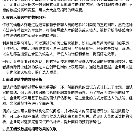
度，企业可以根据这一数据模式优化其他职位描述的内容。通过对职位描述进行不
断的数据分析和调整，可以大大提高招聘的精准度。
3. 候选人筛选中的数据分析
传统的候选人筛选过程通常依赖于招聘人员的经验和对简历的直观判断，然而这种
方法存在着较大的主观性，可能会导致人才的错失或选错人。数据分析能够帮助企
业在筛选过程中实现更高的精准度。
利用机器学习算法，可以通过分析历史招聘数据，识别出哪些简历特征（如学历、
工作经历、技能、地理位置等）与高绩效员工的特征相符。根据这些数据，系统可
以自动筛选出潜在合适的候选人，降低人为错误和偏差，提高筛选效率。
例如，某些企业可能发现，拥有特定技术技能的候选人在公司的绩效普遍较好，或
者拥有跨行业经验的候选人在创新性岗位上表现突出。通过数据挖掘，企业可以进
一步优化筛选标准，提升选人质量。
4. 面试评估中的数据分析
面试评估是招聘过程中至关重要的一环，然而传统的面试方式往往过于主观，面试
官的情绪、偏见等因素可能会影响招聘决策的准确性。为了提高面试评估的科学
性，企业可以采用基于数据的面试评估系统，通过量化的方式对候选人的技能、经
验、文化适配性等进行全面评估。
例如，企业可以设计结构化面试问题，并对候选人的回答进行评分。通过数据分
析，可以识别哪些面试问题与候选人的未来表现最相关。通过对大量面试数据的分
析，企业可以逐步完善面试评估标准，提升面试的预测准确性。
5. 员工绩效数据与招聘效果的关联