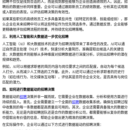
招聘不仅仅是找到合适的人，而是找到那些能够为企业创造高绩效的人。因此，招
聘后的数据分析同样重要。企业可以通过跟踪新员工的绩效数据，分析其在试用期
或入职后的表现，以评估招聘决策的有效性。
如果某些职位的高绩效员工大多具备某些共性（如特定的背景、技能或经验），那
么企业在未来招聘中可以将这些特征作为优先筛选条件。通过数据反馈，企业能够
更精确地评估招聘流程的效果，并持续优化招聘策略。
三、利用人工智能和大数据进一步优化招聘
人工智能（
AI）和大数据技术的进步为招聘流程带来了革命性的改变。AI可以通
过自然语言处理（NLP）技术，快速分析大量简历，准确提取出候选人的关键信
息；大数据技术则能够从多种维度对招聘数据进行深度分析，识别出招聘中的潜在
规律和趋势。
例如，
AI可以根据求职者的简历内容与岗位要求之间的匹配度，自动为每个候选
人打分，从而减少人工筛选的工作量。此外，AI还可以通过分析求职者的历史行
为（如在线行为、社交媒体互动等），评估其是否符合企业文化，是否具有与岗位
匹配的潜力。
四、如何进行数据驱动的招聘决策
数据驱动的
招聘
决策并非一蹴而就，它需要企业在数据收集、分析和使用方面进行
持续的投入。首先，企业需要建立一个全面的
招聘
数据收集系统，确保在招聘过程
中收集到的每一条数据都是高质量且可用的。其次，企业还需要具备强大的数据分
析能力，无论是内部招聘团队还是合作的数据分析公司，都需要能够从复杂的数据
中提取出有价值的信息，帮助企业做出更为精准的招聘决策。
在实际操作中，企业可以通过以下方式进行数据驱动的招聘决策：