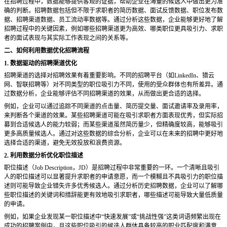
在招聘过程中，数据能够提供客观的证据，帮助企业在海量的候选人中做出更为准
确的判断。招聘数据包括但不限于求职者的简历数据、面试反馈数据、职位发布数
据、招聘渠道数据、员工流动率数据等。通过分析这些数据，企业能够更好地了解
招聘过程中的关键因素，例如哪些招聘渠道更为高效、哪类职位更具吸引力、求职
者的面试表现与其实际工作表现之间的关系等。
二、如何利用数据优化招聘流程
1. 数据驱动的招聘渠道优化
招聘渠道的选择对招聘效果有着重要影响。不同的招聘平台（如
LinkedIn、猎云
网、智联招聘等）对不同类型的职位吸引力不同，使用的受众群体也有所差异。通
过数据分析，企业能够评估不同招聘渠道的效果，从而做出更合适的选择。
例如，企业可以通过追踪不同渠道的点击量、简历提交量、面试邀请率及录用率，
来判断各个渠道的效果。某些招聘渠道可能在吸引求职者方面表现优秀，但实际招
募到合适候选人的能力较弱；而某些渠道虽然简历量少，但精确度较高，能够吸引
更多高质量候选人。通过对这些数据的综合分析，企业可以在未来的招聘中更好地
选择合适的渠道，避免无效投放和浪费资源。
2. 利用数据分析优化职位描述
职位描述（
Job Description，JD）是招聘过程中非常重要的一环。一个清晰且吸引
人的职位描述可以显著提升求职者的申请意愿，而一个模糊且不具吸引力的职位描
述则可能导致企业错失许多优秀候选人。通过分析历史招聘数据，企业可以了解哪
些职位描述的关键词和措辞能更有效地吸引求职者，哪些描述可能导致大量低质量
的申请。
例如，如果企业发现某一职位描述中
“快速发展”或“挑战性强”这类词语频繁出现在
成功的招聘案例中，且这些职位吸引的候选人群体具备较高的职业匹配度和满意