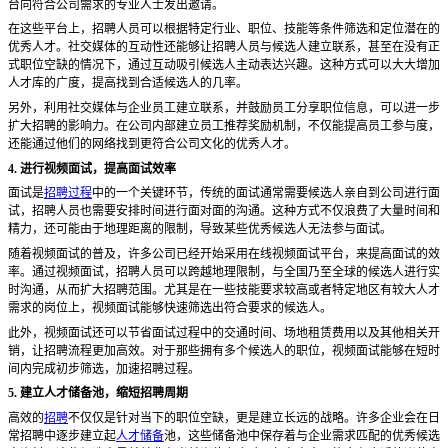
台向符合公司需求的专业人士发出邀请。
在这些平台上，招聘人员可以根据特定行业、职位、技能等条件筛选和定位潜在的
优秀人才。社交媒体的互动性还能够让招聘人员与候选人建立联系，甚至在没有正
式职位空缺的情况下，通过互动吸引候选人主动表达兴趣。这种方式可以大大增加
人才库的广度，提高找到合适候选人的几率。
另外，利用社交媒体与企业员工建立联系，并鼓励员工分享职位信息，可以进一步
扩大招聘的影响力。在公司内部建立员工推荐奖励机制，不仅能提高员工参与度，
还能通过他们的网络找到更符合公司文化的优秀人才。
4. 进行视频面试，提高面试效率
面试是
招聘过程
中的一个关键环节，传统的面试通常需要候选人亲自到公司进行面
试，招聘人员也需要安排时间进行面对面的沟通。这种方式不仅浪费了大量时间和
精力，还可能由于地理距离的限制，导致某些优秀候选人无法参与面试。
随着视频面试的普及，许多公司已经开始采用在线视频面试平台，来提高面试的效
率。通过视频面试，招聘人员可以跨越地理限制，与全国乃至全球的候选人进行实
时沟通，从而扩大招聘范围。尤其是在一些技能要求较高或者特定地区有较大人才
需求的岗位上，视频面试能够快速筛选出符合要求的候选人。
此外，视频面试还可以节省面试过程中的交通时间、场地租赁费用以及其他相关开
销，让招聘流程更加高效。对于那些拥有多个候选人的职位，视频面试能够在短时
间内完成初步筛选，加速招聘过程。
5. 建立人才储备池，缩短招聘周期
高效的
招聘
不仅仅是针对当下的职位空缺，更是建立长远的战略。许多企业会在日
常招聘中逐步建立起
人才储备
池，这些储备池中保存着与企业需求匹配的优秀候选