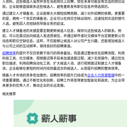
人资料。这些候选人虽然并非在当前岗位上应聘，但在未来可能会有合适的岗位出
现，企业能够直接联系这些候选人，避免重新发布职位信息并筛选简历。
通过建立人才储备池，企业能够大大缩短招聘周期，减少对外招聘的依赖。更重要
的是，拥有一个充实的储备池，企业可以在岗位空缺出现时，迅速找到合适的替代
人选，避免因人员短缺而导致业务的延误。
建立人才储备池的关键是要定期更新候选人信息，保持与这些候选人的联系。例
如，可以在面试后向候选人发送感谢信，并通过邮件或社交媒体平台定期更新公司
动态和职位空缺信息。这样，不仅能够让候选人对公司产生兴趣，还能增加候选人
与公司之间的互动频率，保持良好的招聘渠道。
招聘效率
的提升不仅仅依赖于技巧的简单叠加，而是通过整体优化招聘流程，利用
科技工具、社交媒体、视频面试等手段来加速选拔过程，减少无效操作。通过优化
职位描述、利用招聘自动化工具、扩大候选人池、进行视频面试和建立人才储备
池，企业能够在更短的时间内找到最适合的候选人，从而提升招聘的整体效率。
随着人才市场的竞争愈加激烈，招聘效率的提升已经成为
企业人力资源管理
中的一
项重要课题。通过不断优化和创新，招聘工作将变得更加智能化和高效，为企业带
来更多的优秀人才，推动企业的长远发展。
相关推荐