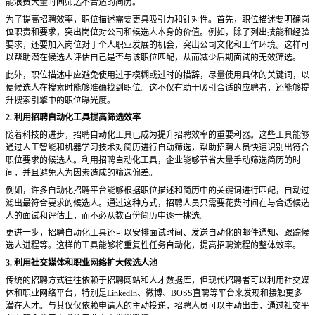
能浪费大量时间筛选不合适的简历。
为了提高招聘效率，职位描述需要更具吸引力和针对性。首先，职位描述要明确岗
位职责和要求，突出岗位对公司和候选人本身的价值。例如，除了列出技能和经验
要求，还要加入岗位对于个人职业发展的机会，突出公司文化和工作环境。这样可
以帮助潜在候选人评估自己是否与该职位匹配，从而减少后期面试的无效筛选。
此外，职位描述中应避免使用过于模糊或过时的措辞，尽量使用具体的关键词，以
便候选人在搜索时能够准确找到职位。这不仅有助于吸引合适的应聘者，还能够提
升搜索引擎中的职位曝光度。
2. 利用招聘自动化工具提高筛选效率
随着科技的进步，招聘自动化工具已成为提升招聘效率的重要利器。这些工具能够
通过人工智能和机器学习技术对简历进行自动筛选，帮助招聘人员快速识别出符合
职位要求的候选人。利用招聘自动化工具，企业能够节省大量手动筛选简历的时
间，并且避免人为因素造成的筛选偏差。
例如，许多自动化招聘平台能够根据职位描述和简历中的关键词进行匹配，自动过
滤出最符合要求的候选人。通过这种方式，招聘人员只需要花费时间在与合适候选
人的面试和评估上，而不必从数百份简历中逐一挑选。
更进一步，招聘自动化工具还可以安排面试时间、发送自动化的邮件通知、跟踪候
选人进程等。这样的工具能够将重复性任务自动化，提高招聘流程的整体效率。
3. 利用社交媒体和职业网络扩大候选人池
传统的招聘方式往往依赖于招聘网站和人才数据库，但现代招聘者可以利用社交媒
体和职业网络平台，特别是
LinkedIn、微博、BOSS直聘等平台来发现和接触更多
潜在人才。与其仅仅依赖申请人的主动投递，招聘人员可以主动出击，通过社交平