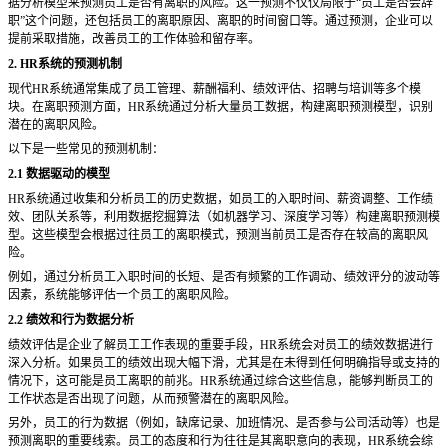
据分析模型来预测员工是否有离职的风险。这一预测不仅仅局限于
“员工是否会辞
职”这个问题，还包括员工的离职原因、离职的时间窗口等。通过预测，企业可以
提前采取措施，改善员工的工作体验和留存率。
2. HR系统的预测机制
现代
HR系统通常集成了员工管理、薪酬福利、绩效评估、招聘与培训等多个模
块。在离职预测方面，HR系统通过分析大量员工数据，构建离职预测模型，识别
潜在的离职风险。
以下是一些常见的预测机制：
2.1 数据驱动的模型
HR系统通过收集和分析员工的历史数据，如员工的入职时间、薪资调整、工作绩
效、团队关系等，利用数据挖掘算法（如机器学习、深度学习等）构建离职预测模
型。这些模型会根据过往员工的离职模式，预测当前员工是否存在较高的离职风
险。
例如，通过分析员工入职时间的长短、是否有频繁的工作调动、绩效评分的波动等
因素，系统能够评估一个员工的离职风险。
2.2 绩效和行为数据分析
绩效评估是企业了解员工工作表现的重要手段，
HR系统会对员工的绩效数据进行
深入分析。如果员工的绩效出现大幅下滑，尤其是在未得到任何明确指导或支持的
情况下，这可能是员工离职的前兆。HR系统通过综合这些信息，能够判断员工的
工作状态是否出现了问题，从而预警潜在的离职风险。
另外，员工的行为数据（例如，缺席记录、加班情况、是否参与公司活动等）也是
预测离职的重要线索。员工的态度和行为往往是其离职意向的表现，
HR系统会综