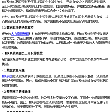
HR系统的离职预测不仅可以帮助企业减少流失，还能有效优化招聘和培训策略。
企业可以通过分析离职员工的背景信息，找到共性特征，并根据这些特征来设计更
精准的招聘标准，确保选拔出更加适合企业文化的员工。
此外，
HR系统还可以帮助企业识别哪些培训项目对员工的职业发展最为有效，从
而提高员工的满意度和忠诚度，减少因技能不足或职业瓶颈而导致的离职。
3.3 数据驱动的决策支持
传统的
人力资源管理
往往依赖于经验和直觉来做出决策，而
HR系统则通过数据驱
动的方式，为企业提供了更加科学、客观的决策支持。通过数据分析，HR系统能
够发现潜在的离职风险和员工流动趋势，从而帮助企业做出更准确的人力资源规划
和管理决策。
4. HR系统预测员工离职的挑战
虽然
HR系统在预测员工离职方面具有显著的优势，但在实际应用中仍然存在一些
挑战。
4.1 数据质量问题
HR系统
的预测效果依赖于数据的质量。如果员工数据不完整或不准确，预测结果
可能会受到影响。因此，确保数据的全面性和准确性是HR系统能够有效预测离职
风险的前提。
4.2 预测模型的准确性
离职预测是一个复杂的过程，涉及到多种变量的交互作用。不同企业的离职原因可
能各不相同，因此，
HR系统在构建预测模型时，需要根据企业的具体情况进行调
整和优化。如果模型设计不当，预测结果可能会产生误导。