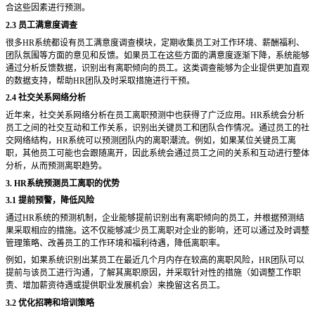
合这些因素进行预测。
2.3 员工满意度调查
很多
HR系统都设有员工满意度调查模块，定期收集员工对工作环境、薪酬福利、
团队氛围等方面的意见和反馈。如果员工在这些方面的满意度逐渐下降，系统能够
通过分析反馈数据，识别出有离职倾向的员工。这类调查能够为企业提供更加直观
的数据支持，帮助HR团队及时采取措施进行干预。
2.4 社交关系网络分析
近年来，社交关系网络分析在员工离职预测中也获得了广泛应用。
HR系统会分析
员工之间的社交互动和工作关系，识别出关键员工和团队合作情况。通过员工的社
交网络结构，HR系统可以预测团队内的离职潮流。例如，如果某位关键员工离
职，其他员工可能也会跟随离开，因此系统会通过员工之间的关系和互动进行整体
分析，从而预测离职趋势。
3. HR系统预测员工离职的优势
3.1 提前预警，降低风险
通过
HR系统的预测机制，企业能够提前识别出有离职倾向的员工，并根据预测结
果采取相应的措施。这不仅能够减少员工离职对企业的影响，还可以通过及时调整
管理策略、改善员工的工作环境和福利待遇，降低离职率。
例如，如果系统识别出某员工在最近几个月内存在较高的离职风险，
HR团队可以
提前与该员工进行沟通，了解其离职原因，并采取针对性的措施（如调整工作职
责、增加薪资待遇或提供职业发展机会）来挽留这名员工。
3.2 优化招聘和培训策略