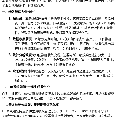
本文将围绕
“绩效管理难”的常见问题，深入探讨HR系统如何一键生成报告，帮助
企业实现高效科学的绩效管理。
一、绩效管理为何
“难”？
1.
指标设计复杂
绩效评估并不是简单地打分，它需要结合企业战略、岗位职
责、员工能力等多个维度，科学设定
KPI（关键绩效指标）或OKR（目标
与关键结果）。对于很多企业来说，绩效指标往往缺乏针对性和可衡量
性，导致评估结果流于形式，难以真正发挥指导作用。
2.
数据收集繁琐
一旦绩效周期开始，
HR便开始“奔波”：搜集员工工作数据、
考勤记录、任务完成情况、360度反馈、部门主管评语……这些信息分散
在各个系统或Excel表格中，整合十分耗时耗力，出错率也高。
3.
统计分析难度大
即使数据收集完成，还要对所有绩效数据进行分类、比
对、加权计算，最终得出一个合理的评估结果。这一过程如果人工完成，
不仅效率低，还容易引发员工对结果的质疑。
4.
缺乏反馈机制
绩效管理不仅仅是评分，更重要的是通过反馈激励员工成
长。但很多企业忽视了这一步，绩效管理成了
“审判大会”，而不是“成长
加油站”。
二、
HR系统如何“一键生成报告”？
面对上述挑战，现代
HR系统通过技术手段实现绩效管理的标准化、自动化和智能
化，尤其在绩效报告生成方面，已经可以做到“一键完成”。
1. 内置多种绩效模型，灵活配置评估体系
HR系统通常内置多种主流绩效管理方法，如KPI、OKR、BSC（平衡计分卡）、
360度评价等。企业可以根据自身需求进行灵活组合，定义考核周期、评分标准、