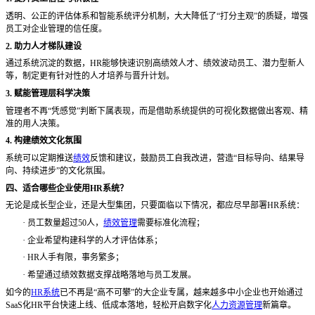
透明、公正的评估体系和智能系统评分机制，大大降低了
“打分主观”的质疑，增强
员工对企业管理的信任度。
2. 助力人才梯队建设
通过系统沉淀的数据，
HR能够快速识别高绩效人才、绩效波动员工、潜力型新人
等，制定更有针对性的人才培养与晋升计划。
3. 赋能管理层科学决策
管理者不再
“凭感觉”判断下属表现，而是借助系统提供的可视化数据做出客观、精
准的用人决策。
4. 构建绩效文化氛围
系统可以定期推送
绩效
反馈和建议，鼓励员工自我改进，营造
“目标导向、结果导
向、持续进步”的文化氛围。
四、适合哪些企业使用
HR系统？
无论是成长型企业，还是大型集团，只要面临以下情况，都应尽早部署
HR系统：
·
员工数量超过
50人，
绩效管理
需要标准化流程；
·
企业希望构建科学的人才评估体系；
·
HR人手有限，事务繁多；
·
希望通过绩效数据支撑战略落地与员工发展。
如今的
HR系统
已不再是“高不可攀”的大企业专属，越来越多中小企业也开始通过
SaaS化HR平台快速上线、低成本落地，轻松开启数字化
人力资源管理
新篇章。