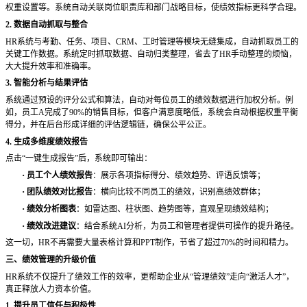
权重设置等。系统自动关联岗位职责库和部门战略目标，使绩效指标更科学合理。
2. 数据自动抓取与整合
HR系统与考勤、任务、项目、CRM、工时管理等模块无缝集成，自动抓取员工的
关键工作数据。系统定时抓取数据、自动归类整理，省去了HR手动整理的烦恼，
大大提升效率和准确率。
3. 智能分析与结果评估
系统通过预设的评分公式和算法，自动对每位员工的绩效数据进行加权分析。例
如，员工
A完成了90%的销售目标，但客户满意度略低，系统会自动根据权重平衡
得分，并在后台形成详细的评估逻辑链，确保公平公正。
4. 生成多维度绩效报告
点击
“一键生成报告”后，系统即可输出：
·
员工个人绩效报告
：展示各项指标得分、绩效趋势、评语反馈等；
·
团队绩效对比报告
：横向比较不同员工的绩效，识别高绩效群体；
·
绩效分析图表
：如雷达图、柱状图、趋势图等，直观呈现绩效结构；
·
绩效改进建议
：结合系统
AI分析，为员工和管理者提供可操作的提升路径。
这一切，
HR不再需要大量表格计算和PPT制作，节省了超过70%的时间和精力。
三、绩效管理的升级价值
HR系统不仅提升了绩效工作的效率，更帮助企业从“管理绩效”走向“激活人才”，
真正释放人力资本价值。
1. 提升员工信任与积极性