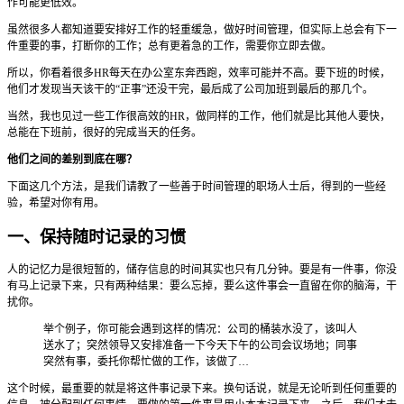
作可能更低效。
虽然很多人都知道要安排好工作的轻重缓急，做好时间管理，但实际上总会有下一
件重要的事，打断你的工作；总有更着急的工作，需要你立即去做。
所以，你看着很多HR每天在办公室东奔西跑，效率可能并不高。要下班的时候，
他们才发现当天该干的“正事”还没干完，最后成了公司加班到最后的那几个。
当然，我也见过一些工作很高效的HR，做同样的工作，他们就是比其他人要快，
总能在下班前，很好的完成当天的任务。
他们之间的差别到底在哪？
下面这几个方法，是我们请教了一些善于时间管理的职场人士后，得到的一些经
验，希望对你有用。
一、保持随时记录的习惯
人的记忆力是很短暂的，储存信息的时间其实也只有几分钟。要是有一件事，你没
有马上记录下来，只有两种结果：要么忘掉，要么这件事会一直留在你的脑海，干
扰你。
举个例子，你可能会遇到这样的情况：公司的桶装水没了，该叫人
送水了；突然领导又安排准备一下今天下午的公司会议场地；同事
突然有事，委托你帮忙做的工作，该做了…
这个时候，最重要的就是将这件事记录下来。换句话说，就是无论听到任何重要的