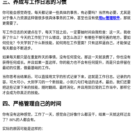
三、养成写工作日志的习惯
你可能会感觉奇怪，每天都记录一些具体的事务，有必要吗？当然有必要，尤其是
对于像人力资源这样做很多很具体事务的工种，甚至也没有使
用hr管理软件
，那就
更需要了。
写工作日志的关键点在于，每天下班之后，一定要抽时间自我检查：这一天，我收
获了什么？今天的工作犯了什么错误，该怎么改正？有哪些不够完善的地方，要如
何优化？今天学到了什么新技能，如何用在工作里面？只有这样逼自己，才能保证
每天都会不断进步。
如果每天都只是在重复昨天的事情，没有任何变化，那这一天就浪费了，你也没有
获得任何成长。并且如果一直这样，你的能力也不会有任何提升，而是只会停留在
最初的位置，做最基础的工作。
当你思考出结果后，可以直接用文字的形式记录下来，这就是工作日志。记录的内
容，可大可小，大到学习的一个新技能，小到几句打电话的话术。最后，我们还要
把这些记录下来的技能，随时翻阅、最终消化，并且用到日常的工作当中，那样它
才会成为你真正的技能。
四、严格管理自己的时间
你有没有这种感觉，工作了一天，感觉自己好像什么都没干，结果一天就这样过去
了？80%的人都会有。
实际的原因可能是这样的：