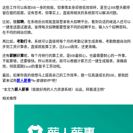
这些工作可以练就HR一身的技能，但事情本身却很低效琐碎，甚至让HR整天都停
留在做的层面，没有思考。但事实上，直接用相关的系统就可以解决问题。
比如，做
招聘
。在系统后台就能直接登录各大招聘平台，看到合适的候选人还可以
一键发送面试邀请。省得每次招聘都要登录不同的招聘平台，输入N个招聘密码，
在不同的网站切换。
再比如，
考勤打卡
。系统可以直接将每个月的考勤记录生成表格，考勤数据自动同
步到工资计算表，直接就能算工资，比Excel高效，还更准确。
还有
薪酬计算
呢，每个月例行的算工资，是HR最担心，也最需要耐心的一件事，
不能算错，还要够快。所以用系统，就可以根据计薪方式一键生成报表，准确高
效，彻底摆脱Excel的重复手工劳动啦。
最后，如果你真的很想马上提高自己的工作效率，做一位高速成长的HR，那就赶
紧来试用
薪人薪事
*
hr管理软件
*吧！
“本文为
薪人薪事
（极致好用的人力资源系统）出品，转载请注明”
相关推荐