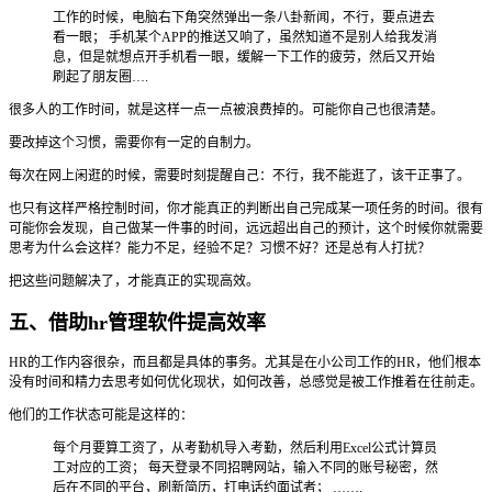
工作的时候，电脑右下角突然弹出一条八卦新闻，不行，要点进去
看一眼； 手机某个APP的推送又响了，虽然知道不是别人给我发消
息，但是就想点开手机看一眼，缓解一下工作的疲劳，然后又开始
刷起了朋友圈….
很多人的工作时间，就是这样一点一点被浪费掉的。可能你自己也很清楚。
要改掉这个习惯，需要你有一定的自制力。
每次在网上闲逛的时候，需要时刻提醒自己：不行，我不能逛了，该干正事了。
也只有这样严格控制时间，你才能真正的判断出自己完成某一项任务的时间。很有
可能你会发现，自己做某一件事的时间，远远超出自己的预计，这个时候你就需要
思考为什么会这样？能力不足，经验不足？习惯不好？还是总有人打扰？
把这些问题解决了，才能真正的实现高效。
五、借助hr管理软件提高效率
HR的工作内容很杂，而且都是具体的事务。尤其是在小公司工作的HR，他们根本
没有时间和精力去思考如何优化现状，如何改善，总感觉是被工作推着在往前走。
他们的工作状态可能是这样的：
每个月要算工资了，从考勤机导入考勤，然后利用Excel公式计算员
工对应的工资； 每天登录不同招聘网站，输入不同的账号秘密，然
后在不同的平台，刷新简历，打电话约面试者； …….