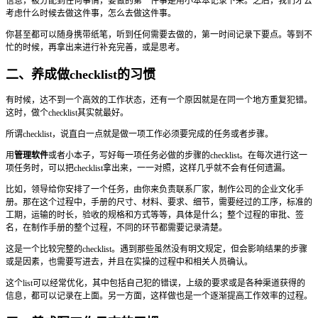
信息，被分配到任何事情，要做的第一件事是用小本本记录下来。之后，我们才去
考虑什么时候去做这件事，怎么去做这件事。
你甚至都可以随身携带纸笔，听到任何需要去做的，第一时间记录下要点。等到不
忙的时候，再拿出来进行补充完善，或是思考。
二、养成做checklist的习惯
有时候，达不到一个高效的工作状态，还有一个原因就是在同一个地方重复犯错。
这时，做个checklist其实就最好。
所谓checklist，说直白一点就是做一项工作必须要完成的任务或者步骤。
用
管理软件
或者小本子，写好每一项任务必做的步骤的checklist。在每次进行这一
项任务时，可以把checklist拿出来，一一对照，这样几乎就不会有任何遗漏。
比如，领导给你安排了一个任务，由你来负责联系厂家，制作公司的企业文化手
册。那在这个过程中，手册的尺寸、材料、要求、细节，需要经过的工序，标准的
工期，运输的时长，验收的规格和方式等等，具体是什么；整个过程的审批、签
名，在制作手册的整个过程，不同的环节都需要记录清楚。
这是一个比较完整的checklist。遇到那些虽然没有明文规定，但会影响结果的步骤
或是因素，也需要写进去，并且在实操的过程中和相关人员确认。
这个list可以经常优化，其中包括自己犯的错误，上级的要求或是各种渠道获得的
信息，都可以记录在上面。另一方面，这样做也是一个逐渐提高工作效率的过程。