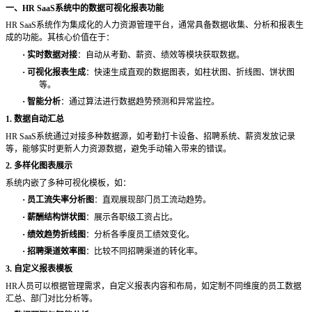
一、
HR SaaS系统中的数据可视化报表功能
HR SaaS系统作为集成化的人力资源管理平台，通常具备数据收集、分析和报表生
成的功能。其核心价值在于：
·
实时数据对接
：自动从考勤、薪资、绩效等模块获取数据。
·
可视化报表生成
：快速生成直观的数据图表，如柱状图、折线图、饼状图
等。
·
智能分析
：通过算法进行数据趋势预测和异常监控。
1. 数据自动汇总
HR SaaS系统通过对接多种数据源，如考勤打卡设备、招聘系统、薪资发放记录
等，能够实时更新人力资源数据，避免手动输入带来的错误。
2. 多样化图表展示
系统内嵌了多种可视化模板，如：
·
员工流失率分析图
：直观展现部门员工流动趋势。
·
薪酬结构饼状图
：展示各职级工资占比。
·
绩效趋势折线图
：分析各季度员工绩效变化。
·
招聘渠道效率图
：比较不同招聘渠道的转化率。
3. 自定义报表模板
HR人员可以根据管理需求，自定义报表内容和布局，如定制不同维度的员工数据
汇总、部门对比分析等。