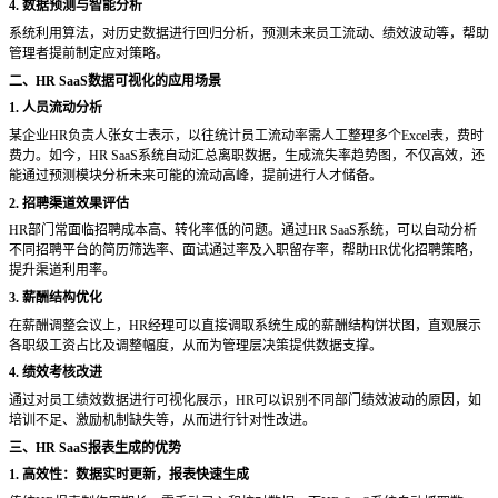
4. 数据预测与智能分析
系统利用算法，对历史数据进行回归分析，预测未来员工流动、绩效波动等，帮助
管理者提前制定应对策略。
二、
HR SaaS数据可视化的应用场景
1. 人员流动分析
某企业
HR负责人张女士表示，以往统计员工流动率需人工整理多个Excel表，费时
费力。如今，HR SaaS系统自动汇总离职数据，生成流失率趋势图，不仅高效，还
能通过预测模块分析未来可能的流动高峰，提前进行人才储备。
2. 招聘渠道效果评估
HR部门常面临招聘成本高、转化率低的问题。通过HR SaaS系统，可以自动分析
不同招聘平台的简历筛选率、面试通过率及入职留存率，帮助HR优化招聘策略，
提升渠道利用率。
3. 薪酬结构优化
在薪酬调整会议上，
HR经理可以直接调取系统生成的薪酬结构饼状图，直观展示
各职级工资占比及调整幅度，从而为管理层决策提供数据支撑。
4. 绩效考核改进
通过对员工绩效数据进行可视化展示，
HR可以识别不同部门绩效波动的原因，如
培训不足、激励机制缺失等，从而进行针对性改进。
三、
HR SaaS报表生成的优势
1. 高效性：数据实时更新，报表快速生成