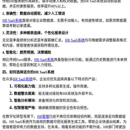
传统
HR报表制作周期长，需手动录入和校对数据。而HR SaaS系统自动抓取数
据，并实时更新报表，效率提升80%以上。
2. 准确性：数据自动提取，减少人工错误
HR SaaS系统
直接对接企业数据源，无需手动输入，有效避免错误，如薪资数据漏
算或考勤记录遗漏。
3. 灵活性：多种图表选择，个性化报表设计
无论是季度绩效分析还是年度薪酬汇总，
HR SaaS系统
均可根据需求调整报表格式
和内容，使管理者快速获取所需信息。
4. 智能化：趋势预测，决策辅助
相比传统
Excel报表，
HR SaaS系统
具备智能分析功能，能通过历史数据进行未来预
测，帮助企业提前制定人力规划。
四、如何选择适合的
HR SaaS系统
在众多
HR SaaS系统
中，企业应优先选择具备以下特点的产品：
1.
可视化能力强
：支持多样化报表生成，操作简便。
2.
数据整合度高
：能无缝对接现有
HR系统及外部平台。
3.
智能分析模块
：具备预测与异常检测功能。
4.
权限管理严格
：确保敏感数据的安全性和合规性。
在数字化转型背景下，
HR管理
已经不再仅仅依赖经验判断，而是逐渐走向数据驱
动。HR SaaS系统作为高效的数据可视化报表生成工具，帮助企业快速出结果，为
管理者提供有力的数据支持。在未来，随着系统功能的不断升级，HR部门将更加