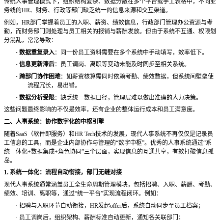
传统人事管理模式下，组织结构复杂、数据分散在多个平台或手工表格中，不同业
务线的
HR、财务、行政等部门缺乏统一的信息来源和交互渠道。
例如，
HR部门掌握着员工的入职、薪资、绩效信息，行政部门管理办公资源与考
勤，而财务部门则处理与员工相关的报销与薪酬发放。但由于系统不互通、权限划
分混乱，常常导致：
·
数据重复录入
：同一份员工资料需要在多个系统中手动填写，效率低下。
·
信息更新滞后
：员工调岗、离职等变动未能及时同步至相关系统。
·
跨部门协作困难
：如薪资核算需同时依赖考勤、绩效数据，但系统间壁垒使
流程冗长，易出错。
·
数据分析受限
：缺乏统一数据口径，管理层难以做出准确的人力决策。
这些问题最终影响的不仅是效率，还有企业的整体运行成本和员工满意度。
二、人事系统：协作数字化的中枢引擎
随着
SaaS（软件即服务）和HR Tech技术的发展，现代人事系统不再仅仅是记录员
工信息的工具，而是企业内部协作与管理的“数字中枢”。优秀的人事系统通过“系
统一体化+数据集成+角色协同”三个层面，实现信息的互通共享，有效打破信息孤
岛。
1. 系统一体化：流程自动衔接，部门无缝对接
现代人事系统通常涵盖员工全生命周期管理模块，包括招聘、入职、薪酬、考勤、
绩效、培训、离职等，通过
“统一平台”实现流程闭环。例如：
·
招聘与入职环节自动衔接，
HR发起offer后，系统自动同步至员工档案；
·
员工调岗后，组织架构、薪酬标准自动更新，通知各关联部门；