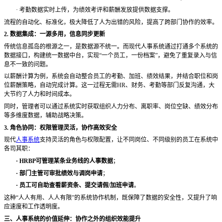
·
考勤数据实时上传，为绩效考评和薪酬发放提供数据支撑。
流程的自动化、标准化，极大降低了人为出错的风险，提高了跨部门协作的效率。
2. 数据集成：一源多用，信息同步更新
传统信息孤岛的根源之一，是数据源不统一。而现代人事系统通过打通多个系统的
数据接口，构建统一数据中台，实现
“一个员工，一份档案”，避免了重复录入与信
息不一致的问题。
以薪酬计算为例，系统会自动整合员工的考勤、加班、绩效结果，并结合职位和岗
位薪酬策略，自动完成计算。这一过程无需
HR、财务、考勤等部门反复沟通，大
大节约了人力和时间成本。
同时，管理者可以通过系统实时获取组织人力分布、离职率、岗位空缺、绩效分布
等多维度数据，辅助战略决策。
3. 角色协同：权限管理灵活，协作高效安全
现代
人事系统
支持灵活的角色与权限配置，让不同岗位、不同级别的员工在系统中
各司其职：
·
HRBP可管理某条业务线的人事数据
；
·
部门主管可审批绩效与调岗申请
；
·
员工可自助查看薪资条、提交请假
/加班申请
。
这种
“人人有用、人人有限”的系统协作机制，既保障了数据的安全性，又提升了响
应速度和工作透明度。
三、人事系统的价值延伸：协作之外的组织效能提升