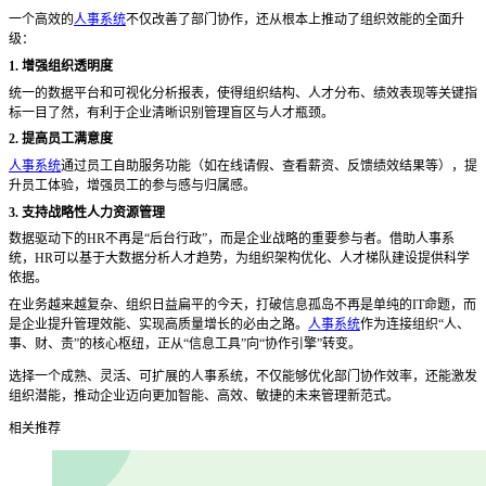
一个高效的
人事系统
不仅改善了部门协作，还从根本上推动了组织效能的全面升
级：
1. 增强组织透明度
统一的数据平台和可视化分析报表，使得组织结构、人才分布、绩效表现等关键指
标一目了然，有利于企业清晰识别管理盲区与人才瓶颈。
2. 提高员工满意度
人事系统
通过员工自助服务功能（如在线请假、查看薪资、反馈绩效结果等），提
升员工体验，增强员工的参与感与归属感。
3. 支持战略性人力资源管理
数据驱动下的
HR不再是“后台行政”，而是企业战略的重要参与者。借助人事系
统，HR可以基于大数据分析人才趋势，为组织架构优化、人才梯队建设提供科学
依据。
在业务越来越复杂、组织日益扁平的今天，打破信息孤岛不再是单纯的
IT命题，而
是企业提升管理效能、实现高质量增长的必由之路。
人事系统
作为连接组织“人、
事、财、责”的核心枢纽，正从“信息工具”向“协作引擎”转变。
选择一个成熟、灵活、可扩展的人事系统，不仅能够优化部门协作效率，还能激发
组织潜能，推动企业迈向更加智能、高效、敏捷的未来管理新范式。
相关推荐