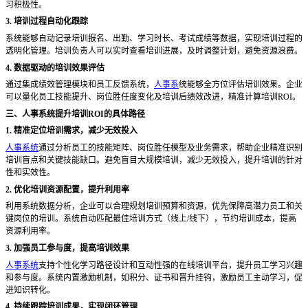
习积极性。
3. 培训过程自动化跟踪
系统能够自动记录培训报名、出勤、学习时长、考试成绩等数据，实现培训过程的
透明化管理。培训负责人可以实时查看培训进展，及时调整计划，避免资源浪费。
4. 数据驱动的培训效果评估
通过集成绩效管理模块和员工反馈系统，
人事系
统能够全方位评估培训效果。企业
可以量化员工技能提升、岗位胜任度变化及培训后绩效改进，精准计算培训
ROI。
三、人事系统提升培训
ROI的具体路径
1. 精准定位培训需求，减少无效投入
人事系统
通过分析员工的技能矩阵、岗位胜任模型及业务需求，帮助企业精准识别
培训盲点和关键技能缺口。避免盲目大规模培训，减少无效投入，提升培训的针对
性和实效性。
2. 优化培训资源配置，提升利用率
利用系统数据分析，企业可以合理规划培训预算和资源，优先保障高潜力员工和关
键岗位的培训。系统自动匹配最佳培训方式（线上
/线下），节约培训成本，提高
资源利用率。
3. 加强员工参与度，提高培训效果
人事系统
支持个性化学习路径设计和互动性强的在线培训平台，提升员工学习兴趣
和参与度。系统内置激励机制，如积分、证书和晋升挂钩，激励员工主动学习，促
进知识转化。
4. 持续跟踪培训成果，实现闭环管理