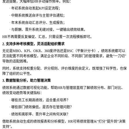
发送提醒，大幅降低
HR手动操作频率。例如：
·
年初系统自动发起
KPI设定流程；
·
中期系统推送自评与主管评估通知；
·
年末系统自动汇总评分、生成报告；
·
与薪酬、晋升系统无缝对接，一键输出绩效结果。
HR不再需要反复催促、汇总，只需设置一次流程模板即可。
2. 支持多种考核模型，灵活适配组织需求
无论是
MBO、KPI、OKR、360度评估还是BSC（平衡计分卡），绩效系统都可以
灵活配置不同考核模型，满足企业不同阶段、不同部门的管理需求，避免“一刀切”
导致的适配困难。
同时，系统支持权重分配、评分规则、评价维度的自定义，既增强了科学性，也保
障了组织的公平性。
3. 数据智能分析，助力管理决策
绩效系统通过数据可视化功能，帮助
HR与管理层直观了解绩效分布、部门对比、
绩效变动趋势等关键指标：
·
哪些员工长期高绩效，适合重点培养？
·
哪些部门绩效偏低，是否存在管理问题？
·
绩效和离职率、晋升率之间有何关联？
借助系统自动生成的绩效报表和分析模型，
HR可将绩效管理从“打分”提升到“决策
支持”。