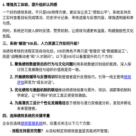
4. 增强员工体验，提升组织认同感
一个好的绩效系统，不只是
HR用得方便，更应当让员工“感知公平”。系统支持员
工实时查看目标完成情况、历史评分记录、考核进度与反馈内容，增强透明度和参
与感。
同时，系统还可嵌入即时反馈、赞赏机制，让绩效沟通更有温度，构建鼓励性文化
氛围。
三、系统
“解放”HR后，人力资源工作如何升级？
当绩效考核的流程实现自动化后，
HR的角色不再只是“管理员”或“数据搬运工”，
而是“战略推动者”和“人才顾问”。以下是HR可以着重提升的几个方向：
1.
聚焦绩效数据背后的行为与文化问题
利用系统数据识别组织瓶颈，深入探
讨员工发展路径与组织价值观是否一致。
2.
开展绩效辅导与反馈培训
帮助管理者提升反馈技巧，引导一线主管将
绩效
评估
转变为
“成长对话”。
3.
优化绩效与激励机制的联动
推动将绩效结果与晋升、培训、调薪等机制科
学绑定，让
“干得好”的员工真正感受到激励。
4.
为高潜员工设计个性化发展路径
基于绩效与潜力双维度分析，发现并孵化
未来管理者。
四、选择绩效系统的关键考量
企业在选择
绩效管理系统
时，应重点关注以下几个方面：
·
流程支持是否完整？
从目标制定到绩效复盘是否能闭环管理；