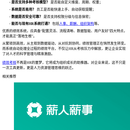
·
是否支持多种考核模型？
是否能自定义维度、周期、权重；
·
系统是否易用？
员工是否能快速上手、自动获取提醒；
·
数据是否安全可靠？
是否支持权限分级与信息保密；
·
能否与现有
HR系统打通？
包括
人事、薪酬、组织架构
等。
优质的绩效系统，应具备
“配置灵活、流程清晰、数据智能、用户友好”四大特点，
才能真正“落地生根”。
从繁琐到高效，从主观到数据驱动，从对抗到协同，绩效管理正在悄然发生转变。
而系统自动处理全过程的绩效平台，不仅让
HR从考核压力中解放，更让企业实现
了对人才的科学管理与精准激励。
绩效考核
不再是
HR的噩梦，它将成为组织成长的助推器。对企业来说，这不只是
一次工具更新，更是人力资源管理思维的跃迁。
相关推荐