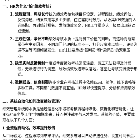
一、
HR为什么“怕”绩效考核？
1.
流程繁琐，周期长
传统的绩效考核包括目标设定、过程跟踪、绩效评估、
反馈沟通、结果应用等多个步骤，往往需历时数月。从收集
KPI数据到人
岗匹配，再到统计排名、发放绩效奖金，HR工作量庞大，极易出现错误
或遗漏。
2.
主观性强，争议不断
绩效考核本质上是对员工价值的判断，而这种判断常
常带有主观因素。不同部门经理的标准不一、打分尺度难以统一、评价沟
通不当等问题频繁发生，
HR往往要承担“裁判员”和“调解员”的双重压
力。
3.
缺乏实时反馈机制
年度或季度绩效考核常常滞后，员工无法获得及时反
馈，无法进行行为调整，导致绩效改进难以落地，甚至让考核变得流于形
式。
4.
数据孤岛，信息割裂
许多企业在考核过程中依赖
Excel、邮件、线下表格等
多种工具，不同部门数据不能互通，HR难以快速提取、分析和应用绩效
信息。
二、系统自动化如何改变绩效管理？
绩效管理系统的本质是通过信息化手段将考核流程标准化、数据化和智能化，让
HR从“事务型工作”中解脱出来，转而关注战略与人才发展。系统的价值，主要体
现在以下几个方面：
1. 全流程自动化，效率提升数倍
从目标设定、过程跟踪到结果评估，绩效系统可以自动推送任务、设置时间节点、