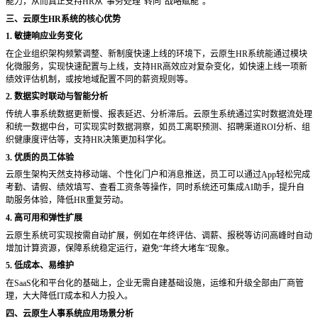
能力，从而真正支持
HR从“事务处理”转向“战略赋能”。
三、云原生
HR系统的核心优势
1. 敏捷响应业务变化
在企业组织架构频繁调整、新制度快速上线的环境下，云原生
HR系统能通过模块
化微服务，实现快速配置与上线，支持HR高效应对复杂变化，如快速上线一项新
绩效评估机制，或按地域配置不同的薪资规则等。
2. 数据实时联动与智能分析
传统人事系统数据更新慢、报表延迟、分析滞后。云原生系统通过实时数据流处理
和统一数据中台，可实现实时数据洞察，如员工离职预测、招聘渠道
ROI分析、组
织健康度评估等，支持HR决策更加科学化。
3. 优质的员工体验
云原生架构天然支持移动端、个性化门户和消息推送，员工可以通过
App轻松完成
考勤、请假、绩效填写、查看工资条等操作，同时系统还可集成AI助手，提升自
助服务体验，降低HR重复劳动。
4. 高可用和弹性扩展
云原生系统可实现按需自动扩展，例如在年终评估、调薪、报税等访问高峰时自动
增加计算资源，保障系统稳定运行，避免
“年终大堵车”现象。
5. 低成本、易维护
在
SaaS化和平台化的基础上，企业无需自建基础设施，运维和升级全部由厂商管
理，大大降低IT成本和人力投入。
四、云原生人事系统应用场景分析