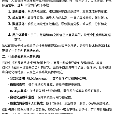
过去，人事管理系统多基于本地部署或简单的云迁移，架构封闭，灵活性差。在实
际运营中，企业
HR常面临以下难题：
1.
更新缓慢
：系统功能固化，难以快速响应组织结构、政策或流程的变化。
2.
成本高昂
：软硬件采购、运维人力成本高，一旦扩容或升级，耗时耗力。
3.
数据孤岛
：系统之间缺乏有效集成，导致数据分散，难以统一分析和决
策。
4.
用户体验差
：员工、经理和
HR之间信息交互效率低，缺乏个性化和移动端
支持。
这些问题迫使越来越多的企业重新审视其
HR数字化战略，云原生技术恰逢其时地
提供了一个全新的解决思路。
二、什么是云原生人事系统？
云原生并不是简单地
“把系统搬上云”，而是一种全新的软件架构思想。根据
CNCF（云原生计算基金会）的定义，云原生应用具有可扩展、弹性好、易于观测
和自动化等特点。云原生人事系统具体体现在：
·
容器化部署（如
Kubernetes）
：支持弹性扩展和快速部署。
·
微服务架构
：各个模块相互独立，更新与维护更高效。
·
DevOps集成
：加快开发到上线的流程，提升发布效率与系统可靠性。
·
自动化运维和监控
：保障系统高可用与稳定性。
·
原生支持多端和
API集成
：便于与钉钉、企业微信、财务、
OA等系统打通。
借助云原生理念构建的人事系统，能够为企业带来更强的灵活性、可扩展性和创新