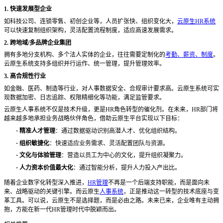
1. 快速发展型企业
如科技公司、连锁零售、初创企业等，人员扩张快、组织变化大，
云原生HR系统
可以快速复制组织架构，灵活配置流程制度，适应高速发展需求。
2. 跨地域/多品牌企业集团
拥有多地分支机构、多个法人实体的企业，往往需要定制化的
考勤、薪资、制度
。
云原生系统支持多组织并行运作、统一管理，提升管理效率。
3. 高合规性行业
如金融、医药、制造等行业，对人事数据安全、合规审计要求高。云原生系统可实
现数据加密、日志追踪、权限精细化等功能，满足监管要求。
云原生人事系统不仅是技术升级，更是
HR角色转型的催化剂。在未来，HR部门将
越来越多地承担业务战略伙伴角色，借助云原生平台实现以下目标：
·
精准人才管理
：通过数据驱动识别高潜人才、优化组织结构。
·
组织敏捷化
：快速适应业务需求、灵活配置团队与资源。
·
文化与体验管理
：营造以员工为中心的文化，提升组织凝聚力。
·
人力资本价值最大化
：通过智能分析，提升人力投入产出比。
随着企业数字化转型深入推进，
HR管理
不再是一个后端支持职能，而是面向未
来、战略驱动的关键引擎。而云原生
人事系统
，正是推动这一转型的技术底座与变
革工具。可以说，云原生不是选择题，而是必由之路。未来已来，企业唯有主动拥
抱，方能在新一代HR管理时代中脱颖而出。