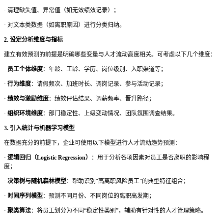
·
清理缺失值、异常值（如无效绩效记录）；
·
对文本类数据（如离职原因）进行分类归纳。
2. 设定分析维度与指标
建立有效预测的前提是明确哪些变量与人才流动高度相关。可考虑以下几个维度：
·
员工个体维度
：年龄、工龄、学历、岗位级别、入职渠道等；
·
行为维度
：请假频次、加班时长、调岗记录、参与活动记录；
·
绩效与激励维度
：绩效评估结果、调薪频率、晋升路径；
·
组织环境维度
：部门稳定性、上级变动情况、团队氛围调查结果。
3. 引入统计与机器学习模型
在数据充分的前提下，企业可使用以下模型进行人才流动趋势预测：
·
逻辑回归（
Logistic Regression）
：用于分析各项因素对员工是否离职的影响程
度；
·
决策树与随机森林模型
：帮助识别
“高离职风险员工”的典型特征组合；
·
时间序列模型
：预测不同月份、不同岗位的离职高发期；
·
聚类算法
：将员工划分为不同
“稳定性类别”，辅助有针对性的人才管理策略。