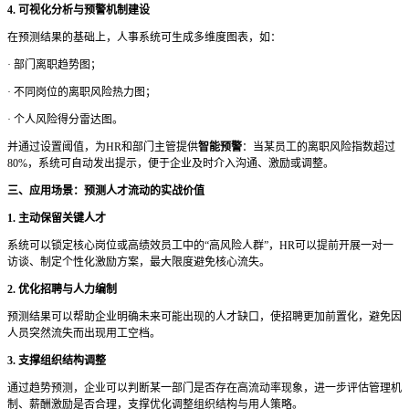
4. 可视化分析与预警机制建设
在预测结果的基础上，人事系统可生成多维度图表，如：
·
部门离职趋势图；
·
不同岗位的离职风险热力图；
·
个人风险得分雷达图。
并通过设置阈值，为
HR和部门主管提供
智能预警
：当某员工的离职风险指数超过
80%，系统可自动发出提示，便于企业及时介入沟通、激励或调整。
三、应用场景：预测人才流动的实战价值
1. 主动保留关键人才
系统可以锁定核心岗位或高绩效员工中的
“高风险人群”，HR可以提前开展一对一
访谈、制定个性化激励方案，最大限度避免核心流失。
2. 优化招聘与人力编制
预测结果可以帮助企业明确未来可能出现的人才缺口，使招聘更加前置化，避免因
人员突然流失而出现用工空档。
3. 支撑组织结构调整
通过趋势预测，企业可以判断某一部门是否存在高流动率现象，进一步评估管理机
制、薪酬激励是否合理，支撑优化调整组织结构与用人策略。