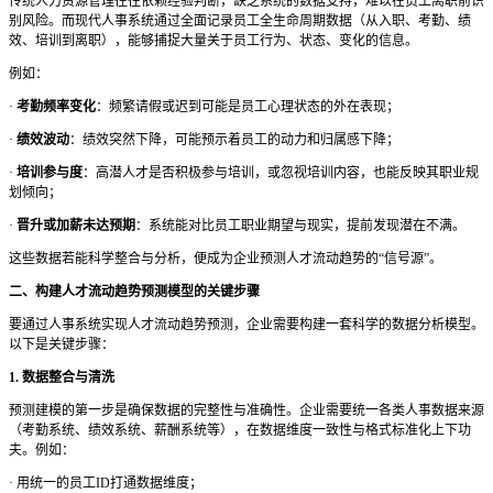
传统人力资源管理往往依赖经验判断，缺乏系统的数据支持，难以在员工离职前识
别风险。而现代人事系统通过全面记录员工全生命周期数据（从入职、考勤、绩
效、培训到离职），能够捕捉大量关于员工行为、状态、变化的信息。
例如：
·
考勤频率变化
：频繁请假或迟到可能是员工心理状态的外在表现；
·
绩效波动
：绩效突然下降，可能预示着员工的动力和归属感下降；
·
培训参与度
：高潜人才是否积极参与培训，或忽视培训内容，也能反映其职业规
划倾向；
·
晋升或加薪未达预期
：系统能对比员工职业期望与现实，提前发现潜在不满。
这些数据若能科学整合与分析，便成为企业预测人才流动趋势的
“信号源”。
二、构建人才流动趋势预测模型的关键步骤
要通过人事系统实现人才流动趋势预测，企业需要构建一套科学的数据分析模型。
以下是关键步骤：
1. 数据整合与清洗
预测建模的第一步是确保数据的完整性与准确性。企业需要统一各类人事数据来源
（考勤系统、绩效系统、薪酬系统等），在数据维度一致性与格式标准化上下功
夫。例如：
·
用统一的员工
ID打通数据维度；