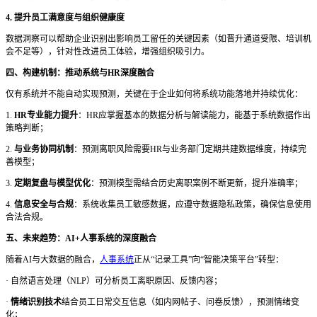
4. 提升员工满意度与组织健康度
数据洞察可以帮助企业识别出影响员工留任的关键因素（如晋升通道受限、培训机
会不足等），针对性改进员工体验，增强组织吸引力。
四、构建机制：推动系统与
HR深度融合
仅有系统并不能自动实现预测，关键在于企业如何将系统功能落地并持续优化：
1.
HR专业能力提升
：
HR应掌握基本的数据分析与解读能力，能基于系统数据作出
策略判断；
2.
与业务协同机制
：预测离职风险需要
HR与业务部门定期共建数据维度，持续完
善模型；
3.
定期复盘与模型优化
：预测模型需结合历史离职案例不断更新，提升准确率；
4.
信息安全与合规
：系统收集员工敏感数据，应遵守数据隐私政策，确保信息使用
合法合规。
五、未来趋势：
AI+人事系统的深度融合
随着
AI与大数据的融合，
人事系统
正从“记录工具”向“智能决策平台”转型：
·
自然语言处理（NLP）可分析员工离职原因、反馈内容；
·
情绪识别技术
结合员工日常交互信息（如内网帖子、问卷反馈），预测情绪变
化；