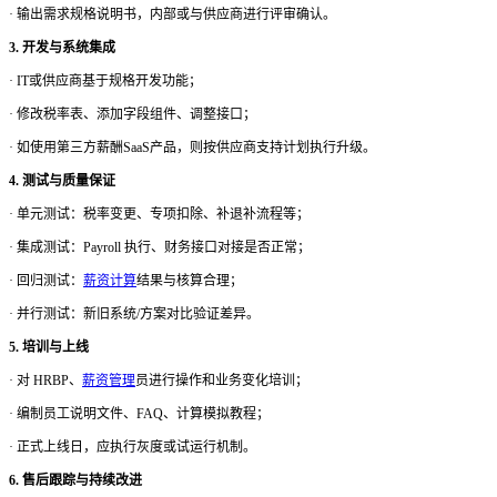
·
输出需求规格说明书，内部或与供应商进行评审确认。
3. 开发与系统集成
·
IT或供应商基于规格开发功能；
·
修改税率表、添加字段组件、调整接口；
·
如使用第三方薪酬
SaaS产品，则按供应商支持计划执行升级。
4. 测试与质量保证
·
单元测试：税率变更、专项扣除、补退补流程等；
·
集成测试：
Payroll 执行、财务接口对接是否正常；
·
回归测试：
薪资计算
结果与核算合理；
·
并行测试：新旧系统
/方案对比验证差异。
5. 培训与上线
·
对
HRBP、
薪资管理
员进行操作和业务变化培训；
·
编制员工说明文件、
FAQ、计算模拟教程；
·
正式上线日，应执行灰度或试运行机制。
6. 售后跟踪与持续改进