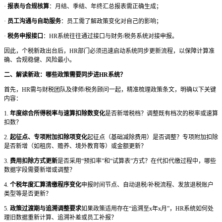
·
报表与合规核算
：月结、季结、年终汇总报表需正确生成；
·
员工沟通与自助服务
：员工需了解政策变化对自己的影响；
·
税务申报接口
：
HR系统往往通过接口与财务/税务系统对接申报。
因此，个税新政出台后，
HR部门必须迅速启动系统同步更新流程，以保障计算准
确、合规稳健、风险最小。
二、解读新政：哪些政策需要同步进
HR系统？
首先，
HR需与财税团队及律师/税务顾问一起，精准梳理政策条文，明确以下关键
内容：
1.
年度综合所得税率与速算扣除数变化
是否新增税档？调整既有档次的税率或速算
扣数？
2.
起征点、专项附加扣除项变化
起征点（基础减除费用）是否调整？专项附加扣除
是否新增（如租房、赡养、境外教育等）或金额更新？
3.
费用扣除方式更新
是否采用
“预扣率”和“试算表”方式？在代扣代缴过程中，哪些
数据字段需要新增或调整？
4.
个税年度汇算清缴程序变化
申报时间节点、自动退税
/补税流程、发放退税账户
类型等是否更新？
5.
政策过渡期与追溯调整要求
如果政策适用存在
“追溯至x年x月”，HR系统如何处
理旧数据重新计算、追溯补差或员工补报？