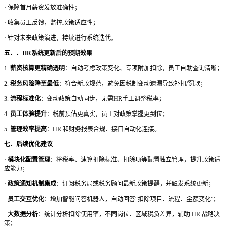
·
保障首月薪资发放准确性；
·
收集员工反馈，监控政策适应性；
·
针对未来政策演进，持续进行系统迭代。
五、、
HR系统更新后的预期效果
1.
薪资核算更精确透明
：自动考虑政策变化、专项附加扣除，员工自助查询清晰；
2.
税务风险降至最低
：符合新政规范，避免因税制变动遗漏导致补扣
/罚款；
3.
流程标准化
：变动政策自动同步，无需
HR手工调整税率；
4.
员工体验提升
：税前预估更真实，员工对政策掌握更到位；
5.
管理效率提高
：
HR 和财务报表合规、接口自动化连接。
七、后续优化建议
·
模块化配置管理
：将税率、速算扣除标准、扣除项等配置独立管理，提升政策适
应能力；
·
政策通知机制集成
：订阅税务局或税务顾问最新政策提醒，并触发系统更新；
·
员工交互优化
：增加智能问答机器人，自动回答
“扣除项目、流程、金额变化”；
·
大数据分析
：统计分析扣除使用率，不同岗位、区域税负差异，辅助
HR 战略决
策；