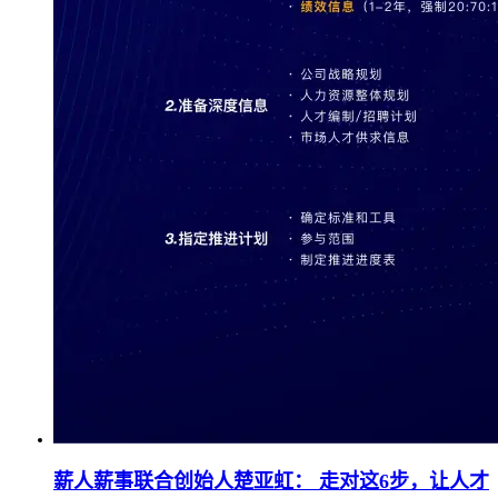
薪人薪事联合创始人楚亚虹： 走对这6步，让人才