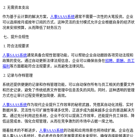
2. 无需资本支出
作为基于云计算的解决方案，
人事SAAS系统
通常不需要一次性的大笔投资。企业
可以选择按月或按年订阅的方式，这种灵活的支付模式允许企业根据自身的经济状
况来安排预算，从而降低了财务压力
七、提升合规性
1. 符合法规要求
人事SAAS系统
通常具备合规性管理功能，可以帮助企业自动跟踪各项劳动法规和
政策的变化。通过自动更新法律法规信息，企业可以确保自身在
招聘、薪酬、员工
福利
等方面都能符合法规要求，从而避免法律风险。
2. 记录与存档管理
系统还提供便捷的记录和存档管理功能，可以自动保存所有与员工相关的重要文件
和历史记录，避免了传统纸质文件管理中信息丢失的风险。同时，这种透明的管理
方式也让审计过程变得更加简便、高效。
人事SAAS系统
作为现代企业提升工作效率的秘密武器，凭借其自动化流程、实时
数据共享、灵活性与可扩展性等诸多优势，正逐步成为越来越多企业的首选解决方
案。通过充分利用这些系统，企业不仅可以提高工作效率，还能提升员工体验、降
低运营成本、强化合规管理，从而在竞争激烈的市场中占据一席之地。
随着技术的不断进步，
人事SAAS系统
的功能和应用场景也将持续扩展。企业在选
择人事SAAS系统时，务必考虑自身的发展需求和未来规划，确保选择能够满足公