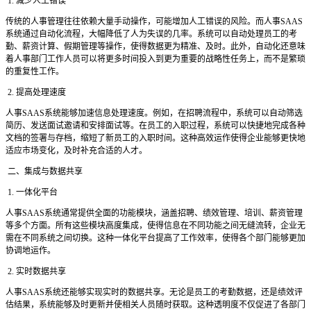
1. 减少人工错误
传统的人事管理往往依赖大量手动操作，可能增加人工错误的风险。而人事
SAAS
系统通过自动化流程，大幅降低了人为失误的几率。系统可以自动处理员工的考
勤、薪资计算、假期管理等操作，使得数据更为精准、及时。此外，自动化还意味
着人事部门工作人员可以将更多时间投入到更为重要的战略性任务上，而不是繁琐
的重复性工作。
2. 提高处理速度
人事
SAAS系统能够加速信息处理速度。例如，在招聘流程中，系统可以自动筛选
简历、发送面试邀请和安排面试等。在员工的入职过程，系统可以快捷地完成各种
文档的签署与存档，缩短了新员工的入职时间。这种高效运作使得企业能够更快地
适应市场变化，及时补充合适的人才。
二、集成与数据共享
1. 一体化平台
人事
SAAS系统通常提供全面的功能模块，涵盖招聘、绩效管理、培训、薪资管理
等多个方面。所有这些模块高度集成，使得信息在不同功能之间无缝流转，企业无
需在不同系统之间切换。这种一体化平台提高了工作效率，使得各个部门能够更加
协调地运作。
2. 实时数据共享
人事
SAAS系统还能够实现实时的数据共享。无论是员工的考勤数据，还是绩效评
估结果，系统能够及时更新并使相关人员随时获取。这种透明度不仅促进了各部门