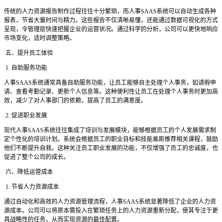
传统的人力资源报告制作过程往往十分繁琐，而人事
SAAS系统可以自动生成各种
报表，节省大量时间与精力。这些报告不仅清晰易懂，还能通过数据可视化的方式
呈现，令管理层快速把握企业的运营状况。通过科学的分析，公司可以更快地响应
市场变化，适时调整策略。
五、提升员工体验
1. 自助服务功能
人事
SAAS系统通常具备自助服务功能，让员工能够自主处理个人事务，如请假申
请、查看考勤记录、更新个人信息等。这种便利性让员工在处理个人事务时更加高
效，减少了对人事部门的依赖，提高了员工的满意度。
2. 促进职业发展
现代人事
SAAS系统往往集成了培训与发展模块，能够根据员工的个人发展需求制
定个性化的培训计划。系统会根据员工的职业目标和技能差距推荐相关课程，鼓励
他们不断提升自我。这种关注员工职业发展的功能，不仅增强了员工的忠诚度，也
促进了整个公司的成长。
六、降低运营成本
1. 节省人力资源成本
通过自动化和高效的人力资源管理流程，人事
SAAS系统显著降低了企业的人力资
源成本。公司可以将原本需投入在繁琐任务上的人力资源重新分配，使其专注于更
具战略性的任务，从而实现资源的最佳配置。