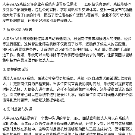
人事
SAAS系统允许企业在系统内设置职位需求，一旦职位信息更新，系统能够同
步到多个招聘渠道，包括公司官网、求职网站和社交媒体等。这种一键发布的功能
极大地节省了HR的时间，提高了职位发布的广泛性与覆盖率。企业不仅可以快速
发布招聘信息，还能更好地吸引潜在候选人。
2. 智能化简历筛选
人事
SAAS系统能够通过算法自动筛选简历，根据岗位要求和候选人的技能、经验
等进行匹配。这种智能化筛选机制不仅提高了效率，还确保了候选人的匹配度。
HR可以设置优先条件，让系统自动识别符合条件的简历，从而减少繁琐的手动筛
选工作。例如，系统可以自动排除不符合学历或经验要求的简历，让招聘团队能够
集中精力在最具潜力的候选人上。
3. 便捷的面试管
通过人事
SAAS系统，面试安排变得更加简便。系统可以自动发送面试通知给候选
人，并更新面试官的日程安排。当多位面试官需要协调时间时，系统可以提供可用
时间的选择，方便各方进行确认。这样不仅能避免时间冲突，还能提高面试的高效
性。面试结果也可以在系统中进行记录和共享，确保每位面试官对候选人的评价都
能得到及时更新，为后续决策提供依据。
4. 实时反馈与沟通
人事
SAAS系统提供了一个集中沟通的平台，HR、面试官和候选人可以在系统内
实时沟通。面试官可以通过系统评价候选人的表现，并留下反馈，所有的信息都能
够及时反映在系统中。这种实时反馈机制能够帮助团队迅速达成共识，使得招聘决
策更加高效。同时，候选人也能够通过系统了解到面试结果和后续进展，提高了招