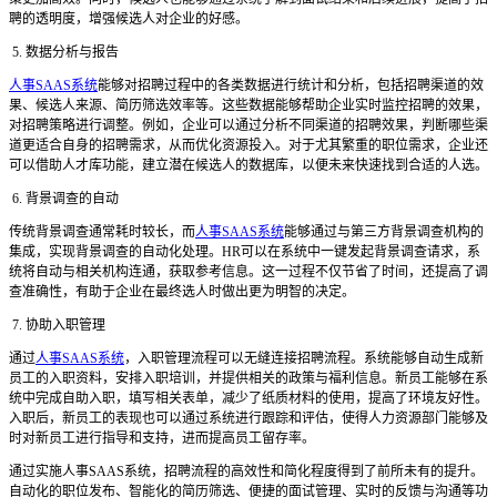
聘的透明度，增强候选人对企业的好感。
5. 数据分析与报告
人事SAAS系统
能够对招聘过程中的各类数据进行统计和分析，包括招聘渠道的效
果、候选人来源、简历筛选效率等。这些数据能够帮助企业实时监控招聘的效果，
对招聘策略进行调整。例如，企业可以通过分析不同渠道的招聘效果，判断哪些渠
道更适合自身的招聘需求，从而优化资源投入。对于尤其繁重的职位需求，企业还
可以借助人才库功能，建立潜在候选人的数据库，以便未来快速找到合适的人选。
6. 背景调查的自动
传统背景调查通常耗时较长，而
人事SAAS系统
能够通过与第三方背景调查机构的
集成，实现背景调查的自动化处理。HR可以在系统中一键发起背景调查请求，系
统将自动与相关机构连通，获取参考信息。这一过程不仅节省了时间，还提高了调
查准确性，有助于企业在最终选人时做出更为明智的决定。
7. 协助入职管理
通过
人事SAAS系统
，入职管理流程可以无缝连接招聘流程。系统能够自动生成新
员工的入职资料，安排入职培训，并提供相关的政策与福利信息。新员工能够在系
统中完成自助入职，填写相关表单，减少了纸质材料的使用，提高了环境友好性。
入职后，新员工的表现也可以通过系统进行跟踪和评估，使得人力资源部门能够及
时对新员工进行指导和支持，进而提高员工留存率。
通过实施人事
SAAS系统，招聘流程的高效性和简化程度得到了前所未有的提升。
自动化的职位发布、智能化的简历筛选、便捷的面试管理、实时的反馈与沟通等功