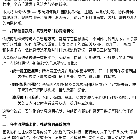
共建，全方位激发团队活力与协同效率。
本文将围绕
“人事SaaS系统如何提升团队协作”这一主题，从系统功能、协作机制、
管理理念、案例应用等角度进行深入探讨，助力企业打造高效、透明、富有战斗力
的团队体系。
一、打破信息孤岛，实现跨部门协同透明化
传统的组织架构与人事管理方式，常常存在信息孤岛：不同部门各自为政，人事数
据难以共享，协作流程冗长重复。比如某员工的调岗涉及
HR、原部门、目标部门
和财务多方，但信息传递不及时往往造成流程延误，甚至员工体验下降。
人事
SaaS系统通过统一数据平台，实现员工信息、组织结构、业务流程的集中管
理，有效打通“人-事-组织”的信息壁垒。例如：
·
统一员工数据库
：所有员工信息在系统中集中管理，任一主管可在权限范围
内快速查询下属或跨部门员工背景、岗位、能力与工作状态。
·
组织架构可视化
：系统内的组织树图直观展示团队成员分布与层级关系，便
于管理者理解团队构成，推动跨部门配合。
·
流程透明可追溯
：入职、调岗、离职、绩效等流程全程线上可视化流转，相
关负责人可实时查看流程状态，提升响应速度。
这种全景式、实时化的信息透明机制，为组织内部协作奠定了数据基础与信任前
提。
二、任务流程线上化，推动协同高效落地
团队协作往往依赖任务的分工与流程的高效执行。而传统方式下的
“口头交代+表格
填报+邮件审批”，不仅效率低、易出错，还极易产生责任不清、重复劳动等问题。