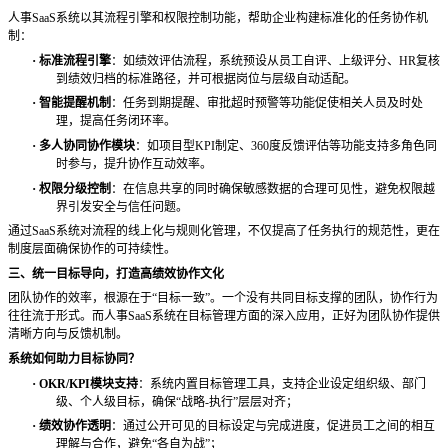
人事
SaaS系统以其流程引擎和权限控制功能，帮助企业构建标准化的任务协作机
制：
·
标准流程引擎
：如绩效评估流程，系统预设从员工自评、上级评分、
HR复核
到绩效归档的标准路径，并可根据岗位与层级自动适配。
·
智能提醒机制
：任务到期提醒、审批超时预警等功能促使相关人员及时处
理，提高任务闭环率。
·
多人协同协作模块
：如项目型
KPI制定、360度反馈评估等功能支持多角色同
时参与，提升协作互动效率。
·
权限分级控制
：在信息共享的同时确保敏感数据的合理可见性，避免权限越
界引发安全与信任问题。
通过
SaaS系统对流程的线上化与规则化管理，不仅提高了任务执行的规范性，更在
制度层面确保协作的可持续性。
三、统一目标导向，打造高绩效协作文化
团队协作的效率，根源在于
“目标一致”。一个没有共同目标支撑的团队，协作行为
往往流于形式。而人事SaaS系统在目标管理方面的深入应用，正好为团队协作提供
清晰方向与反馈机制。
系统如何助力目标协同？
·
OKR/KPI模块支持
：系统内置目标管理工具，支持企业设定组织级、部门
级、个人级目标，确保
“战略-执行”层层对齐；
·
绩效协作透明
：通过公开可见的目标设定与完成进度，促进员工之间的相互
理解与合作，避免
“各自为战”；