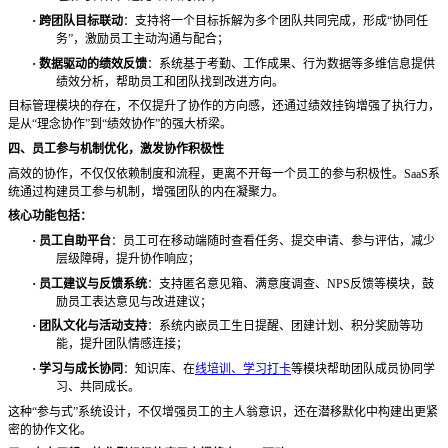
·
跨团队目标联动
：支持将一个目标拆解为多个团队共同完成，形成
“协同任
务”，激励员工主动沟通与配合；
·
数据驱动的绩效反馈
：系统基于考勤、工作成果、行为数据等多维信息提供
绩效分析，帮助员工和团队找到改进方向。
目标管理模块的存在，不仅提升了协作的方向感，还通过绩效挂钩增强了执行力，
是从
“理念协作”到“绩效协作”的强大桥梁。
四、员工参与机制优化，激发协作积极性
高效的协作，不仅仅依赖制度和流程，更离不开每一个员工的参与积极性。
SaaS系
统通过构建员工参与机制，增强团队的内在凝聚力。
核心功能包括：
·
员工自助平台
：员工可在移动端随时查看任务、提交申请、参与评估，减少
层级障碍，提升协作响应；
·
员工建议与反馈系统
：支持匿名意见箱、满意度调查、
NPS反馈等模块，鼓
励员工表达意见与改进建议；
·
团队文化与活动支持
：系统内嵌员工生日提醒、团建计划、积分奖励等功
能，提升团队情感连接；
·
学习与成长协同
：知识库、在
线培训、学习打卡
等模块帮助团队成员协同学
习、共同成长。
这种
“参与式”系统设计，不仅增强员工的主人翁意识，还在潜移默化中构建出更紧
密的协作文化。