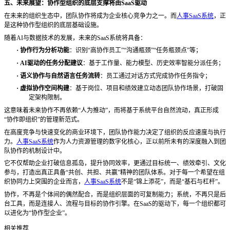
五、未来展望：协作型组织的底层支撑将由
SaaS驱动
在未来的组织生态中，团队协作将成为企业核心竞争力之一。而
人事SaaS系统
，正
是这种协作型组织的底层基础设施。
随着
AI与数据技术的发展，未来的SaaS系统将具备：
·
协作行为分析功能
：识别
“高协作员工”“沟通瓶颈”“任务瓶颈点”等；
·
AI驱动的任务分配建议
：基于工作量、能力模型、历史效率智能分派任务；
·
语义协作与自然语言任务流转
：员工通过对话方式完成协作任务指令；
·
虚拟协作空间构建
：基于岗位、项目和绩效建立动态团队协作场景，打破固
定架构限制。
这意味着未来协作不再依赖
“人为推动”，而将基于系统平台自然流动，真正形成
“协作即组织”的管理新范式。
在高度竞争与快速变化的商业环境下，团队协作能力决定了组织的反应速度与执行
力。
人事SaaS系统
作为人力资源管理的数字化核心，正以前所未有的深度融入到团
队协作的机制设计中。
它不仅帮助企业打破信息孤岛，提升协同效率，更通过目标统一、绩效牵引、文化
参与，打造出真正具备
“共创、共担、共赢”精神的团队体系。对于每一个希望在组
织协同力上突围的企业而言，
人事SaaS系统
不是“锦上添花”，而是“基石与杠杆”。
协作，不再是个体间的偶然配合，而是组织层面的可复制能力；系统，不再只是后
台工具，而是连接人、流程与目标的协作引擎。在
SaaS的驱动下，每一个组织都可
以进化为“协作型企业”。
相关推荐