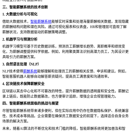
三、智能薪酬系统的技术创新
1. 大数据分析与可视化
借助大数据技术，
智能薪酬系统
能够实时采集和处理海量薪酬相关数据，发现隐藏
的薪酬结构问题和潜在风险。通过可视化报表和仪表盘，
HR和管理层可直观了解
薪酬状况，支持数据驱动的薪酬策略调整。
2. 机器学习与预测分析
机器学习模型可基于历史数据训练，预测员工薪酬增长趋势、离职概率和绩效变
化，为薪酬调整提供科学依据。例如，利用聚类算法识别高潜力员工，为其设计更
具吸引力的薪酬方案。
3. 自然语言处理（NLP）
NLP技术使得
薪酬系统
能够理解和处理员工的薪酬相关反馈、申诉和建议。例如，
智能客服机器人能够自动解答薪资疑问，提高员工满意度和沟通效率。
4. 区块链技术保障薪酬安全
区块链以其去中心化和不可篡改的特性，提升薪酬数据的透明度和安全性。薪酬记
录上链后，既能防止数据篡改，也方便审计追踪，增强企业合规管理能力。
四、智能薪酬系统面临的挑战与展望
尽管智能薪酬系统带来诸多便利，但在实际应用中仍存在数据隐私保护、系统兼容
性、技术成本等挑战。企业需要在确保员工数据安全的前提下，选择适合自身业务
场景的解决方案。
未来，随着
AI算法的不断优化和技术门槛的降低，智能薪酬系统将更加普及和智