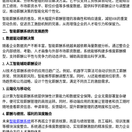
据自动采集、分析和管理的综合解决方案。它不仅支持工资核算自动化，还能结合
员工绩效、市场薪资水平、职位价值等多维度数据，提供科学的薪酬设计与调整建
议，推动薪酬决策的智能化和个性化。
智能薪酬系统的普及，将大幅提升薪酬管理的准确性和响应速度，减轻
HR的重复
劳动负担，促进员工激励机制的完善，从而增强企业的人才吸引力和保留力。
二、智能薪酬系统的发展趋势
1. 数据驱动薪酬决策
随着企业数据资产不断丰富，智能薪酬系统越来越依赖海量数据分析。通过整合企
业内部绩效、考勤、人才画像与外部市场薪资数据，系统能够构建多维度薪酬模
型，支持薪酬公平性与竞争力的动态评估，辅助高层做出科学决策。
2. 人工智能辅助薪酬设计
AI技术在薪酬系统中的应用日趋广泛。例如，机器学习算法可自动识别员工薪酬
异常、预测离职风险，智能推荐薪酬调整方案。同时，AI还能根据岗位职责、市
场趋势和公司战略，设计个性化薪酬方案，满足不同员工的激励需求。
3. 云端化与移动化
云计算为智能薪酬系统提供弹性计算能力和数据安全保障。企业无需部署复杂硬
件，便可实现薪酬管理的高效运转。同时，移动端应用的发展让管理者和员工随时
随地查看薪资信息、申请审批、反馈疑问，提升薪酬管理的透明度和互动性。
4. 薪酬与绩效、福利的深度融合
未来
智能薪酬系统
将不再孤立于薪资核算，而是与绩效管理、员工福利、培训发展
等模块深度整合。系统通过多维度数据联动，实现薪酬激励的精准投放，助力企业
构建全方位人才激励体系。