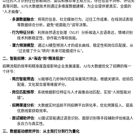
以往的人才识别往往依赖简历、面试和推荐等主观方式，存在信息不对称、评估失
真等问题。
AI与大数据技术则通过多维度数据建模，为企业提供更真实、全面的
“人才画像”。
·
多源数据融合
：将简历信息、社交媒体行为、过往工作成果、在线测试表现
等数据综合分析，避免
“纸面能力”误导决策。
·
行为特征分析
：利用自然语言处理（
NLP）分析候选人言语表达，情绪识别
技术判断稳定性、协作能力等软技能。
·
潜力预测模型
：通过
AI模型预测人才的成长曲线、稳定性和岗位匹配度，从
“过去做了什么”转向“未来可能做成什么”。
二、智能招聘：从
“海选”到“精准投放”
招聘流程的效率和精准度直接影响企业发展速度。
AI与大数据优化了招聘的每一
个环节：
·
简历智能筛选
：
AI能够在几秒钟内完成海量简历筛选，根据关键词、经验匹
配度、文化契合度等维度评分。
·
岗位匹配推荐
：系统根据职位特征与人才画像自动匹配，实现
“人岗智能对
接”。
·
招聘渠道分析
：大数据实时追踪不同招聘平台转化率，优化预算投入，提高
优质线索获取效率。
·
面试辅助评估
：
AI面试官能通过语音识别、面部识别等手段辅助评估候选人
反应力与真实性。
三、数据驱动绩效评估：从主观打分到行为量化