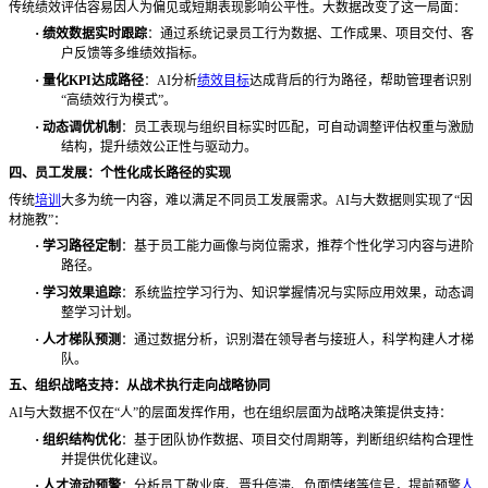
传统绩效评估容易因人为偏见或短期表现影响公平性。大数据改变了这一局面：
·
绩效数据实时跟踪
：通过系统记录员工行为数据、工作成果、项目交付、客
户反馈等多维绩效指标。
·
量化
KPI达成路径
：
AI分析
绩效目标
达成背后的行为路径，帮助管理者识别
“高绩效行为模式”。
·
动态调优机制
：员工表现与组织目标实时匹配，可自动调整评估权重与激励
结构，提升绩效公正性与驱动力。
四、员工发展：个性化成长路径的实现
传统
培训
大多为统一内容，难以满足不同员工发展需求。
AI与大数据则实现了“因
材施教”：
·
学习路径定制
：基于员工能力画像与岗位需求，推荐个性化学习内容与进阶
路径。
·
学习效果追踪
：系统监控学习行为、知识掌握情况与实际应用效果，动态调
整学习计划。
·
人才梯队预测
：通过数据分析，识别潜在领导者与接班人，科学构建人才梯
队。
五、组织战略支持：从战术执行走向战略协同
AI与大数据不仅在“人”的层面发挥作用，也在组织层面为战略决策提供支持：
·
组织结构优化
：基于团队协作数据、项目交付周期等，判断组织结构合理性
并提供优化建议。
·
人才流动预警
：分析员工敬业度、晋升停滞、负面情绪等信号，提前预警
人