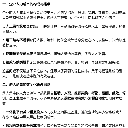
一、企业人力成本的构成与痛点
企业的人力成本不仅仅是薪资支出，还包括招聘、培训、福利、加班费、离职成本
以及管理过程中的隐性开支。
传统人事管理中，企业往往面临以下几个痛点：
1.
人工操作繁琐
数据统计、薪酬计算、考勤核对等流程依赖人工，出错率高，耗费
大量人力。
2.
用工结构不透明
部门人数、编制、岗位空缺等信息分散在不同表格中，决策缺乏
数据支持。
3.
招聘与流失成本高
招聘周期长、候选人筛选效率低，优秀人才难留。
4.
绩效与薪酬脱节
无法将绩效结果与薪酬调整、晋升挂钩，导致激励机制失效。
这些问题不仅增加了显性成本，还带来了高额的隐性成本。数字化管理系统的引
入，正是解决这些难题的有效途径。
二、薪人薪事的数字化管理思路
薪人薪事的人力资源管理系统覆盖
招聘、入职、组织架构、考勤、薪酬、绩效、培
训、员工发展
等全流程，核心思路是通过
数据驱动决策
与
流程自动化
实现降本增
效。
1. 一体化平台减少重复投入
不同模块之间数据互通，避免企业购买多套系统或人工
在多个系统中导入导出数据的成本。
2. 流程自动化提升效率
例如，薪资核算自动关联考勤和绩效数据，可将薪酬核算时