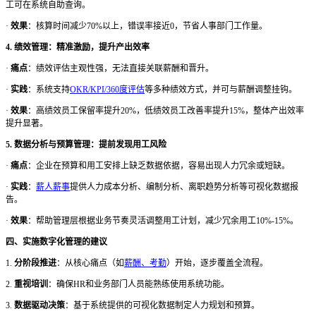
工可在系统自助查询。
·
效果
：核算时间减少
70%以上，错误率接近0，节省人事部门工作量。
4. 绩效管理：精准激励，提升产出效率
·
痛点
：绩效评估主观性强，无法直接关联薪酬和晋升。
·
实践
：系统支持
OKR/KPI/360度评估
等多种绩效方式，并可与薪酬调整挂钩。
·
效果
：高绩效员工保留率提升
20%，低绩效员工改善率提升15%，整体产出效率
提升显著。
5. 数据分析与预算管理：提前发现用工风险
·
痛点
：企业在预算和用工安排上缺乏数据依据，容易出现人力冗余或短缺。
·
实践
：
薪人薪事
提供人力成本分析、编制分析、离职趋势分析等可视化数据报
告。
·
效果
：帮助管理层根据业务节奏灵活调整用工计划，减少冗余用工
10%-15%。
四、实施数字化管理的建议
1.
分阶段推进
：从核心痛点（如
薪酬、考勤
）开始，逐步覆盖全流程。
2.
重视培训
：确保
HR和业务部门人员能熟练使用系统功能。
3.
数据驱动决策
：基于系统提供的可视化数据制定人力规划和预算。