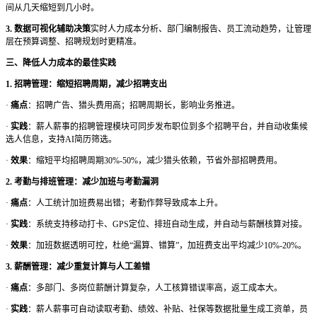
间从几天缩短到几小时。
3. 数据可视化辅助决策
实时人力成本分析、部门编制报告、员工流动趋势，让管理
层在预算调整、招聘规划时更精准。
三、降低人力成本的最佳实践
1. 招聘管理：缩短招聘周期，减少招聘支出
·
痛点
：招聘广告、猎头费用高；招聘周期长，影响业务推进。
·
实践
：薪人薪事的招聘管理模块可同步发布职位到多个招聘平台，并自动收集候
选人信息，支持
AI简历筛选。
·
效果
：缩短平均招聘周期
30%-50%，减少猎头依赖，节省外部招聘费用。
2. 考勤与排班管理：减少加班与考勤漏洞
·
痛点
：人工统计加班费易出错；考勤作弊导致成本上升。
·
实践
：系统支持移动打卡、
GPS定位、排班自动生成，并自动与薪酬核算对接。
·
效果
：加班数据透明可控，杜绝
“漏算、错算”，加班费支出平均减少10%-20%。
3. 薪酬管理：减少重复计算与人工差错
·
痛点
：多部门、多岗位薪酬计算复杂，人工核算错误率高，返工成本大。
·
实践
：薪人薪事可自动读取考勤、绩效、补贴、社保等数据批量生成工资单，员