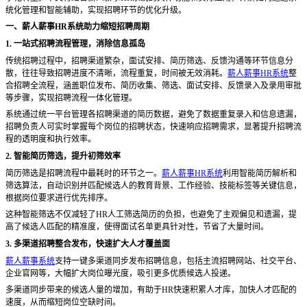
统化管理和智能辅助，实现招聘环节的优化升级。
一、薪人薪事
HR系统助力缩短招聘周期
1. 一站式招聘流程管理，消除信息孤岛
传统招聘过程中，招聘渠道繁杂，面试安排、简历筛选、反馈沟通等环节信息分
散，往往导致招聘进度不清晰，流程重复，时间被无效消耗。
薪人薪事HR系统
整
合招聘全流程，涵盖职位发布、简历收集、筛选、面试安排、反馈录入及录用审批
等步骤，实现招聘流程一体化管理。
系统通过统一平台管理各招聘渠道的简历数据，避免了数据重复录入和信息遗漏，
招聘负责人可实时掌握每个岗位的招聘状态，快速响应招聘需求，显著提升招聘流
程的透明度和执行效率。
2. 智能简历筛选，提升初筛效率
简历筛选是招聘流程中最耗时的环节之一。
薪人薪事HR系统
利用智能简历解析和
筛选算法，自动识别并匹配候选人的教育背景、工作经验、技能标签等关键信息，
根据岗位要求进行优先排序。
这种智能筛选不仅减轻了
HR人工筛选简历的负担，也避免了主观偏见和遗漏，提
高了候选人匹配的精准度，使得面试名单更具针对性，节省了大量时间。
3. 多渠道招聘整合发布，快速扩大人才覆盖面
薪人薪事系统
支持一键多渠道同步发布招聘信息，包括主流招聘网站、社交平台、
企业官网等，大幅扩大岗位曝光度，吸引更多优质候选人投递。
多渠道同步带来的候选人量的增加，有助于
HR快速积累人才库，加快人才匹配的
速度，从而缩短岗位空缺时间。