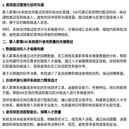
4. 高效面试管理与协同沟通
薪人薪事
HR系统支持面试安排的自动化管理，HR可通过系统预约面试时间，自动
通知面试官和候选人，避免时间冲突和沟通遗漏。面试结果与反馈可直接录入系
统，便于实时跟踪候选人状态。
同时，系统支持面试官评分与多维度评价，方便后续汇总和决策，缩短内部审批流
程，避免面试结果反馈滞后导致的招聘拖延。
二、薪人薪事
HR系统提升录用质量的关键路径
1. 数据驱动的人才画像构建
薪人薪事系统通过对历史招聘数据、员工绩效及离职率等多维度数据的分析，帮助
企业构建符合岗位需求的理想人才画像。通过人才画像精准锁定技能、经验和特质
匹配度高的候选人，提高录用后员工的适配性和留存率。
基于大数据的科学决策，有效减少了盲目招聘和错误录用的风险，保证招聘质量。
2. 在线评测与测评系统助力精准选才
薪人薪事系统集成多样化的在线测评工具，涵盖职业能力、性格特征、岗位技能等
方面，帮助
HR在简历筛选和面试前对候选人进行多维度测评。
测评结果结合岗位需求进行智能匹配，辅以面试官主观评估，构建更全面的人才评
价体系，确保录用人员既有专业能力，也具备岗位所需的软技能和文化契合度。
3. 录用审批流程智能化，保障人才质量
系统支持多级录用审批设置，明确责任分工，规范用人流程。通过自动提醒、进度
跟踪和审批权限控制，确保录用决策科学、规范，避免草率录用或审批延误。