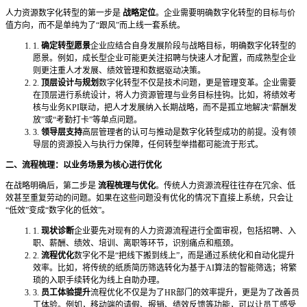
人力资源数字化转型的第一步是
战略定位
。企业需要明确数字化转型的目标与价
值方向，而不是单纯为了“跟风”而上线一套系统。
1.
确定转型愿景
企业应结合自身发展阶段与战略目标，明确数字化转型的
愿景。例如，成长型企业可能更关注招聘与快速人才配置，而成熟型企业
则更注重人才发展、绩效管理和数据驱动决策。
2.
顶层设计与规划
数字化转型不仅是技术问题，更是管理变革。企业需要
在顶层进行系统设计，将人力资源管理与业务目标挂钩。比如，将绩效考
核与业务KPI联动，把人才发展纳入长期战略，而不是孤立地解决“薪酬发
放”或“考勤打卡”等单点问题。
3.
领导层支持
高层管理者的认可与推动是数字化转型成功的前提。没有领
导层的资源投入与执行力保障，任何转型举措都可能流于形式。
二、流程梳理：以业务场景为核心进行优化
在战略明确后，第二步是
流程梳理与优化
。传统人力资源流程往往存在冗余、低
效甚至重复劳动的问题。如果在这些问题没有优化的情况下直接上系统，只会让
“低效”变成“数字化的低效”。
1.
现状诊断
企业要先对现有的人力资源流程进行全面审视，包括招聘、入
职、薪酬、绩效、培训、离职等环节，识别痛点和瓶颈。
2.
流程优化
数字化不是“把线下搬到线上”，而是通过系统化和自动化提升
效率。比如，将传统的纸质简历筛选转化为基于AI算法的智能筛选；将繁
琐的入职手续转化为线上自助办理。
3.
员工体验提升
流程优化不仅是为了HR部门的效率提升，更是为了改善员
工体验。例如，移动端的请假、报销、绩效反馈等功能，可以让员工感受