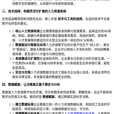
到数字化的便捷性，从而提升对系统的接受度。
三、技术选择：构建灵活可扩展的人力资源系统
在完成战略规划和流程优化后，第三步是
技术与工具的选择
。合适的技术平台是
数字化转型的基石。
1.
核心人力资源系统
企业需要根据自身规模与管理需求，选择适合的HR系
统。例如，薪酬与考勤管理可满足基础事务需求，而组织架构、绩效考
核、人才发展等则更适合中大型企业采用一体化的HCM系统。
2.
数据驱动与智能化应用
人力资源数字化的价值不仅在于“线上化”，更在
于“智能化”。借助大数据分析，企业可以预测人才流失风险、评估招聘渠
道效果，甚至进行人才盘点与继任规划。
3.
系统集成与扩展性
在选择技术时，企业要关注系统之间的互联互通。一
个优秀的HR系统，应该能与财务系统、OA系统甚至业务系统打通，避免
信息孤岛。
4.
安全与合规
人力资源数据涉及员工隐私与企业核心信息，系统必须符合
相关法律法规，并具备完善的数据安全机制。
四、数据赋能：让决策真正基于事实与分析
数据是人力资源数字化的灵魂。仅仅依赖系统完成考勤、薪酬发放，远远不能体现
数字化的真正价值。第四步是
数据赋能
，通过数据实现科学决策。
1.
建立数据标准
企业要建立统一的人力资源数据标准，例如员工信息的字
段规范、绩效指标的定义等，以确保数据可对比、可分析。
2.
搭建数据分析体系
企业可以逐步建立
人力资源数据分析体系
，从最基础