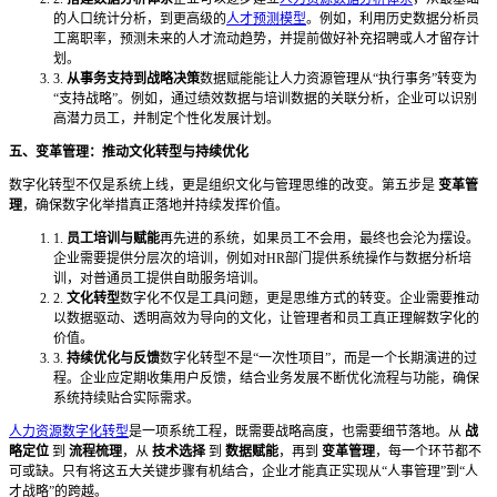
的人口统计分析，到更高级的
人才预测模型
。例如，利用历史数据分析员
工离职率，预测未来的人才流动趋势，并提前做好补充招聘或人才留存计
划。
3.
从事务支持到战略决策
数据赋能能让人力资源管理从“执行事务”转变为
“支持战略”。例如，通过绩效数据与培训数据的关联分析，企业可以识别
高潜力员工，并制定个性化发展计划。
五、变革管理：推动文化转型与持续优化
数字化转型不仅是系统上线，更是组织文化与管理思维的改变。第五步是
变革管
理
，确保数字化举措真正落地并持续发挥价值。
1.
员工培训与赋能
再先进的系统，如果员工不会用，最终也会沦为摆设。
企业需要提供分层次的培训，例如对HR部门提供系统操作与数据分析培
训，对普通员工提供自助服务培训。
2.
文化转型
数字化不仅是工具问题，更是思维方式的转变。企业需要推动
以数据驱动、透明高效为导向的文化，让管理者和员工真正理解数字化的
价值。
3.
持续优化与反馈
数字化转型不是“一次性项目”，而是一个长期演进的过
程。企业应定期收集用户反馈，结合业务发展不断优化流程与功能，确保
系统持续贴合实际需求。
人力资源数字化转型
是一项系统工程，既需要战略高度，也需要细节落地。从
战
略定位
到
流程梳理
，从
技术选择
到
数据赋能
，再到
变革管理
，每一个环节都不
可或缺。只有将这五大关键步骤有机结合，企业才能真正实现从“人事管理”到“人
才战略”的跨越。