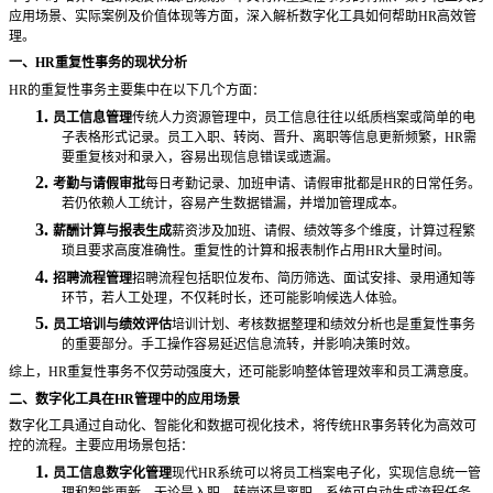
应用场景、实际案例及价值体现等方面，深入解析数字化工具如何帮助HR高效管
理。
一、
HR重复性事务的现状分析
HR的重复性事务主要集中在以下几个方面：
1.
员工信息管理
传统人力资源管理中，员工信息往往以纸质档案或简单的电
子表格形式记录。员工入职、转岗、晋升、离职等信息更新频繁，
HR需
要重复核对和录入，容易出现信息错误或遗漏。
2.
考勤与请假审批
每日考勤记录、加班申请、请假审批都是
HR的日常任务。
若仍依赖人工统计，容易产生数据错漏，并增加管理成本。
3.
薪酬计算与报表生成
薪资涉及加班、请假、绩效等多个维度，计算过程繁
琐且要求高度准确性。重复性的计算和报表制作占用
HR大量时间。
4.
招聘流程管理
招聘流程包括职位发布、简历筛选、面试安排、录用通知等
环节，若人工处理，不仅耗时长，还可能影响候选人体验。
5.
员工培训与绩效评估
培训计划、考核数据整理和绩效分析也是重复性事务
的重要部分。手工操作容易延迟信息流转，并影响决策时效。
综上，
HR重复性事务不仅劳动强度大，还可能影响整体管理效率和员工满意度。
二、数字化工具在
HR管理中的应用场景
数字化工具通过自动化、智能化和数据可视化技术，将传统
HR事务转化为高效可
控的流程。主要应用场景包括：
1.
员工信息数字化管理
现代
HR系统可以将员工档案电子化，实现信息统一管
理和智能更新。无论是入职、转岗还是离职，系统可自动生成流程任务，