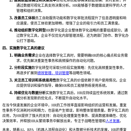
提高数据准确性和决策效率
自动化系统能够确保数据准确、实时更新，并
通过数据可视化工具支持决策分析。
HR能够基于数据做出更科学的人才
管理和组织决策。
3.
改善员工体验
员工自助服务功能和数字化审批流程提升了信息透明度和响
应速度，使员工体验更加顺畅，增强了企业的吸引力和员工满意度。
4.
推动组织数字化转型
HR数字化是企业整体数字化战略的重要组成部分。通
过数字化工具，企业不仅优化内部管理流程，还为跨部门协作、数字化办
公打下基础。
四
、实施数字化工具的建议
1.
明确业务需求
企业在选择数字化工具时，需要明确
HR的核心痛点和业务需
求，优先解决重复性事务和高频操作的自动化问题。
2.
分阶段实施
数字化转型可采取分阶段实施策略：先优化高频重复性事务，
再逐步扩展到
绩效管理、培训管理
等战略性领域。
3.
关注员工培训和系统易用性
数字化工具的价值依赖于用户使用情况。企业
应提供培训和操作指导，确保
HR和员工能够熟练使用系统。
4.
持续优化与数据分析
实施数字化工具后，
HR应持续监控系统效果，通过数
据分析发现新的优化点，不断提升自动化水平。
在当今快速发展的企业环境中，
HR的工作效率直接影响组织的运营和发展。重复
性事务不仅消耗时间和精力，也容易产生错误，影响整体管理质量。数字化工具的
应用，为HR提供了强大的支持：自动化处理重复性事务、提高数据准确性、优化
决策效率，并释放HR从繁琐事务中解放出来，专注于战略性管理和
人才发展
。
未来，随着
AI、RPA（机器人流程自动化）和大数据分析技术的发展，HR的重复