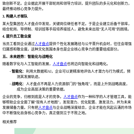
致创新不足。企业据此开展干部轮岗和领导力培训，提升团队的多元化和创新力，
最终推动核心竞争力提升。
3. 构建人才梯队
某大型集团在人才盘点中发现，关键岗位继任者不足。于是企业建立后备干部库，
结合轮岗、导师制、培训班等手段培养接班人，避免未来出现
“无人可用”的困境。
4. 提升员工敬业度
当员工看到企业通过
人才盘点
提供个性化发展路径与公平晋升机会时，往往会增强
归属感和敬业度。这种文化氛围本身也是企业核心竞争力的重要组成部分。
五、未来趋势：智能化与战略化
随着数字化与人工智能的发展，
人才盘点
也将迈向智能化和战略化。
·
智能化
：利用大数据和
AI，企业可以更精准地评估人才潜力与行为模式，预
测其发展轨迹。
·
战略化
：人才盘点不再是人力资源部门的
“独角戏”，而是上升到战略高度，
成为企业高层决策的重要依据。
企业的竞争，归根到底是人才的竞争。
人才盘点
作为一种科学的人才管理工具，能
够帮助企业全面了解
“现有人才地图”，发现潜力、优化配置、激发活力，并为未来
发展储备力量。只有把
人才盘点
与企业战略深度结合，企业才能在风起云涌的市场
中不断强化自身核心竞争力，真正做到立于不败之地。
相关推荐