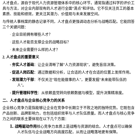
人才盘点，源自于现代人力资源管理体系中的核心环节，通常指通过科学的评价工
具与方法，对企业内部现有的人才进行全面
“清点”和评估。它不仅关注员工的基本
素质、技能和绩效，更关注其潜力、价值观与未来发展空间。
与传统人事档案的静态记录不同，人才盘点更强调动态分析与战略匹配。它能回答
三个关键问题：
·
企业目前拥有哪些人才？
·
这些人才能否支撑企业的战略目标？
·
未来企业需要什么样的人才？
2. 人才盘点的重要意义
·
夯实人才基础
：让企业清晰了解
“人力资源现状”，避免盲目决策。
·
促进人岗匹配
：通过数据和分析，让合适的人才在合适的位置上发挥作用。
·
发现潜力干部
：不仅关注
“现在能做事的人”，更要发掘“未来能带队伍的
人”。
·
提升管理科学性
：从依赖直觉转向依赖数据与模型，提升决策精准度。
二、人才盘点与企业核心竞争力的关系
企业核心竞争力是指能够让企业在竞争中长期立于不败之地的独特优势。它既包含
产品创新、品牌影响力，也包括组织效率与人才队伍质量。而人才盘点与核心竞争
力之间的联系主要体现在以下几个方面：
1.
战略驱动作用
核心竞争力本质上是战略与资源的结合。人才盘点可以确保
人才队伍与企业战略方向高度匹配，从而让战略落地更有保障。