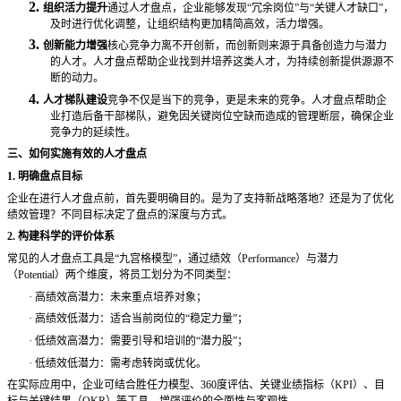
2.
组织活力提升
通过人才盘点，企业能够发现
“冗余岗位”与“关键人才缺口”，
及时进行优化调整，让组织结构更加精简高效，活力增强。
3.
创新能力增强
核心竞争力离不开创新，而创新则来源于具备创造力与潜力
的人才。人才盘点帮助企业找到并培养这类人才，为持续创新提供源源不
断的动力。
4.
人才梯队建设
竞争不仅是当下的竞争，更是未来的竞争。人才盘点帮助企
业打造后备干部梯队，避免因关键岗位空缺而造成的管理断层，确保企业
竞争力的延续性。
三、如何实施有效的人才盘点
1. 明确盘点目标
企业在进行人才盘点前，首先要明确目的。是为了支持新战略落地？还是为了优化
绩效管理？不同目标决定了盘点的深度与方式。
2. 构建科学的评价体系
常见的人才盘点工具是
“九宫格模型”，通过绩效（Performance）与潜力
（Potential）两个维度，将员工划分为不同类型：
·
高绩效高潜力：未来重点培养对象；
·
高绩效低潜力：适合当前岗位的
“稳定力量”；
·
低绩效高潜力：需要引导和培训的
“潜力股”；
·
低绩效低潜力：需考虑转岗或优化。
在实际应用中，企业可结合胜任力模型、
360度评估、关键业绩指标（KPI）、目