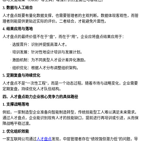
标与关键结果（OKR）等工具，增强评价的全面性与客观性。
3. 数据与人工结合
人才盘点既要有量化数据支撑，也需要管理者的主观判断。数据体现客观性，而管
理者则能提供更贴近实际的评价。二者结合，才能避免片面性。
4. 结果应用与落地
人才盘点的最终价值不在于
“盘”，而在于“用”。企业应将盘点结果应用于：
·
选拔晋升：识别并提拔高潜人才。
·
培训发展：针对性地设计培训与发展计划。
·
激励机制：为不同类型人才设计差异化激励。
·
组织优化：根据人才分布调整组织架构。
5. 定期复盘与持续优化
人才盘点不是
“一次性工程”，而是一个动态过程。随着市场与战略变化，企业需要
定期复盘，持续优化人才队伍结构。
四、人才盘点助力企业核心竞争力的具体路径
1. 支撑战略落地
例如，一家制造型企业准备向智能制造转型，传统技能型工人难以满足未来需求。
通过人才盘点，企业能识别现有人才的技能缺口，提前进行再培训或引进，从而保
障战略平稳过渡。
2. 优化组织效能
一家互联网公司通过
人才盘点
发现，中层管理者存在
“绩效强但潜力低”的问题，导