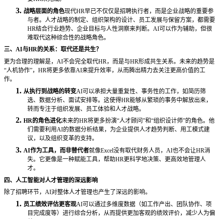
3.
战略层面的角色
现代
HR早已不仅仅是招聘执行者，而是企业战略的重要参
与者。人才战略的制定、组织架构的设计、员工发展与保留方案，都需要
HR结合行业趋势、企业目标与人性洞察来判断。AI可以作为辅助，但很
难取代这种综合性的战略角色。
三、
AI与HR的关系：取代还是共生？
更为合理的理解是，
AI不会完全取代HR，而是与HR形成共生关系。未来的趋势是
“人机协作”，HR将更多依靠AI来提升效率，从而腾出精力去关注更高价值的工
作。
1.
从执行到战略的转变
AI可以承担大量重复性、事务性的工作，如简历筛
选、数据分析、面试安排等。这使得HR能够从繁琐的事务中解放出来，
转而专注于组织发展、员工体验和人才战略。
2.
HR的角色进化
未来的
HR将更多扮演“人才顾问”和“组织设计师”的角色。他
们需要利用AI的数据分析结果，为企业提供人才趋势判断、用工模式建
议，以及组织变革的支持。
3.
AI作为工具，而非替代者
就像
Excel没有取代财务人员，AI也不会让HR消
失。它更像是一种赋能工具，帮助HR更科学地决策、更高效地管理人
才。
四、人工智能对人才管理的深远影响
除了招聘环节，
AI对整体人才管理也产生了深远的影响。
1.
员工绩效评估更客观
AI可以通过多维度数据（如工作产出、团队协作、项
目完成度等）进行综合分析，从而提供更加客观的绩效评价，减少人为偏