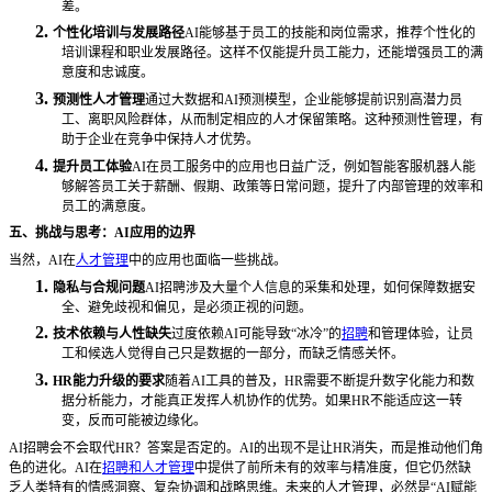
差。
2.
个性化培训与发展路径
AI能够基于员工的技能和岗位需求，推荐个性化的
培训课程和职业发展路径。这样不仅能提升员工能力，还能增强员工的满
意度和忠诚度。
3.
预测性人才管理
通过大数据和
AI预测模型，企业能够提前识别高潜力员
工、离职风险群体，从而制定相应的人才保留策略。这种预测性管理，有
助于企业在竞争中保持人才优势。
4.
提升员工体验
AI在员工服务中的应用也日益广泛，例如智能客服机器人能
够解答员工关于薪酬、假期、政策等日常问题，提升了内部管理的效率和
员工的满意度。
五、挑战与思考：
AI应用的边界
当然，
AI在
人才管理
中的应用也面临一些挑战。
1.
隐私与合规问题
AI招聘涉及大量个人信息的采集和处理，如何保障数据安
全、避免歧视和偏见，是必须正视的问题。
2.
技术依赖与人性缺失
过度依赖
AI可能导致“冰冷”的
招聘
和管理体验，让员
工和候选人觉得自己只是数据的一部分，而缺乏情感关怀。
3.
HR能力升级的要求
随着
AI工具的普及，HR需要不断提升数字化能力和数
据分析能力，才能真正发挥人机协作的优势。如果HR不能适应这一转
变，反而可能被边缘化。
AI招聘会不会取代HR？答案是否定的。AI的出现不是让HR消失，而是推动他们角
色的进化。AI在
招聘和人才管理
中提供了前所未有的效率与精准度，但它仍然缺
乏人类特有的情感洞察、复杂协调和战略思维。未来的人才管理，必然是“AI赋能