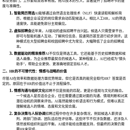
和业务部门，工作繁琐且效率有限。而AI技术的引入，显著提升了招聘环节的速
度与准确性。
1.
智能简历筛选
AI能够通过自然语言处理技术（NLP）快速读取和解析简
历，根据企业设定的岗位需求自动匹配候选人。相比人工HR，AI的筛选
速度快，且能避免部分主观偏见。
2.
虚拟招聘会
近年来，
AI驱动的虚拟招聘平台兴起。候选人只需登录平台，
即可与智能机器人互动，了解岗位信息、投递简历甚至进行初步测评。这
种模式在大型招聘会和校园招聘中尤为常见，大幅降低了企业的招聘成
本。
3.
数据驱动的精准推荐
AI不仅仅是筛选工具，它还能基于历史招聘数据和候
选人画像，为企业推荐最契合的候选人。某种程度上，AI已经成为“猎头
助手”，帮助企业更快、更准确地锁定目标人才。
二、
HR的不可替代性：情感与战略的价值
尽管
AI在效率和数据处理方面优势明显，但它是否真的能完全取代HR？答案是否
定的。原因在于HR的价值远不止于流程操作。
1.
情感沟通与组织文化
招聘不仅是技能的匹配，更是价值观与文化的融合。
一个候选人是否适合企业，往往需要通过面对面的沟通、情境判断和对其
潜在动机的洞察来评估。
AI虽然能够分析语言和行为模式，但难以真正
理解候选人的情绪、态度和文化契合度。
2.
复杂决策与人际协调
招聘过程中存在许多复杂情况，例如候选人薪资谈
判、跨部门协调、团队适应性评估等。这些环节不仅涉及数据，还涉及人
情世故和组织利益的平衡。
AI或许能给出数据支持，但最终的决策仍需
要HR来完成。